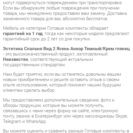
Мебель из категории Готовые комплекты обладает
гарантией на 1 год
, тогда как некоторые модели предлагают
гарантийный срок до 2 лет со дня покупки.
Эстетика Спальня Вид 2 Ясень Анкор Темный/Крем глянец
- это высококачественный продукт, изготовленный
Неизвестен
, соответствующий актуальным
государственным стандартам.
Нам будет приятно, если вы останетесь довольны вашим
новым приобретением и решите оставить отзыв о своем
опыте использования, который поможет нашим будущим
клиентам сделать выбор.
Мы предоставляем дополнительные сведения, фото и
обзоры продукции, которые вы можете получить,
связавшись с нами через форму на сайте, электронную
почту, звонок в Екатеринбург или через мессенджеры Skype,
Telegram и WhatsApp.
Вы можете оценить и сравнить разные Готовые комплекты в
нашем шоу-руме, а затем приобрести Эстетика Спальня Вид
2 Ясень Анкор Темный/Крем глянец, самостоятельно забрав
его со склада в Екатеринбурге. Вся информация о наших
адресах и магазинах доступна на странице
контактов
.