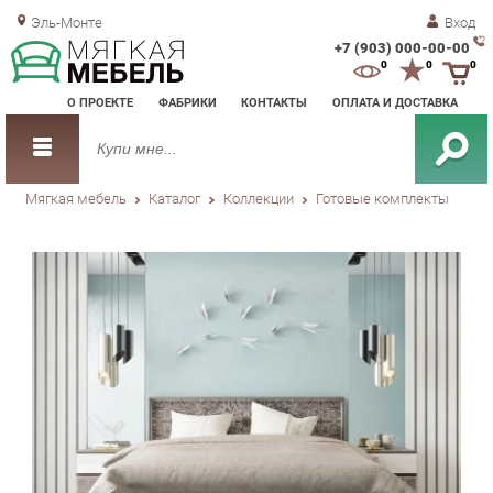
Эль-Монте
Вход
+7 (903) 000-00-00
Зак
0
0
0
обр
О ПРОЕКТЕ
ФАБРИКИ
КОНТАКТЫ
ОПЛАТА И ДОСТАВКА
зво
Мягкая мебель
Каталог
Коллекции
Готовые комплекты