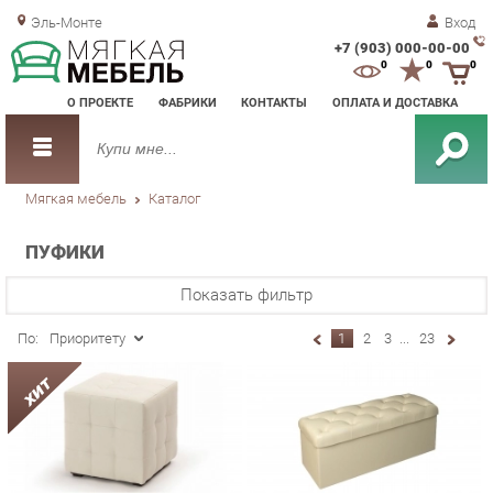
Эль-Монте
Вход
+7 (903) 000-00-00
Зак
0
0
0
обр
О ПРОЕКТЕ
ФАБРИКИ
КОНТАКТЫ
ОПЛАТА И ДОСТАВКА
зво
Мягкая мебель
Каталог
ПУФИКИ
Показать фильтр
По:
Приоритету
1
2
3
...
23