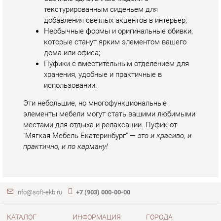
Эти небольшие, но многофункциональные
элементы мебели могут стать вашими любимыми
местами для отдыха и релаксации. Пуфик от
"Мягкая Мебель Екатеринбург" —
это и красиво, и
практично, и по карману!
info@soft-ekb.ru
+7 (903) 000-00-00
КАТАЛОГ
ИНФОРМАЦИЯ
ГОРОДА
Коллекции
О проекте
Весь мир
Диваны
Контакты
Екатеринбург
Кресла
Дизайн
Кровати
Доставка и Оплата
Пуфики
Скидки и Акции
Банкетки
Политика
Обувницы
Гарантия