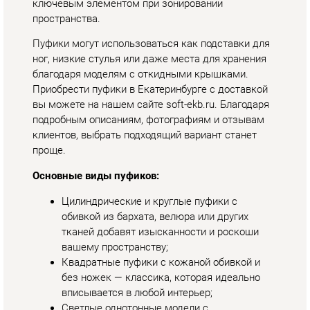
подробным описаниям, фотографиям и отзывам
клиентов, выбрать подходящий вариант станет
проще.
Основные виды пуфиков:
Цилиндрические и круглые пуфики с
обивкой из бархата, велюра или других
тканей добавят изысканности и роскоши
вашему пространству;
Квадратные пуфики с кожаной обивкой и
без ножек — классика, которая идеально
вписывается в любой интерьер;
Светлые однотонные модели с
текстурированным сиденьем для
добавления светлых акцентов в интерьер;
Необычные формы и оригинальные обивки,
которые станут ярким элементом вашего
дома или офиса;
Пуфики с вместительным отделением для
хранения, удобные и практичные в
использовании.