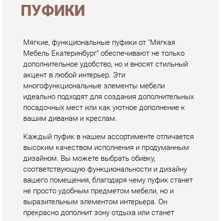
акцент в любой интерьер. Эти
многофункциональные элементы мебели
идеально подходят для создания дополнительных
посадочных мест или как уютное дополнение к
вашим диванам и креслам.
Каждый пуфик в нашем ассортименте отличается
высоким качеством исполнения и продуманным
дизайном. Вы можете выбрать обивку,
соответствующую функциональности и дизайну
вашего помещения, благодаря чему пуфик станет
не просто удобным предметом мебели, но и
выразительным элементом интерьера. Он
прекрасно дополнит зону отдыха или станет
ключевым элементом при зонировании
пространства.
Пуфики могут использоваться как подставки для
ног, низкие стулья или даже места для хранения
благодаря моделям с откидными крышками.
Приобрести пуфики в Екатеринбурге с доставкой
вы можете на нашем сайте soft-ekb.ru. Благодаря