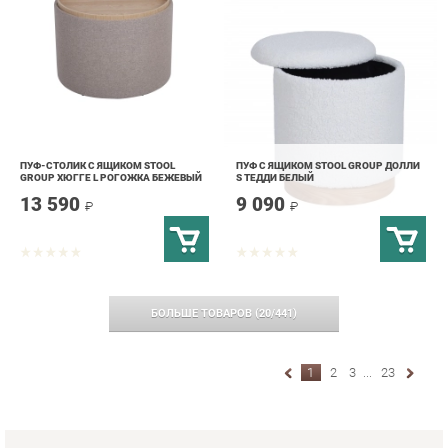
ПУФ-СТОЛИК С ЯЩИКОМ STOOL
ПУФ С ЯЩИКОМ STOOL GROUP ДОЛЛИ
GROUP ХЮГГЕ L РОГОЖКА БЕЖЕВЫЙ
S ТЕДДИ БЕЛЫЙ
13 590
9 090
₽
₽
БОЛЬШЕ ТОВАРОВ
(
20
/
441
)
1
2
3
...
23
ПУФИКИ
Мягкие, функциональные пуфики от "Мягкая
Мебель Екатеринбург" обеспечивают не только
дополнительное удобство, но и вносят стильный