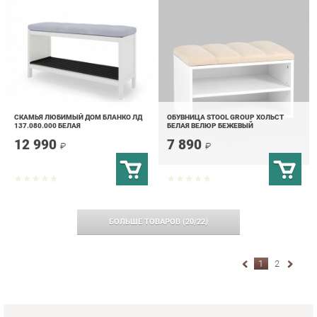
СКАМЬЯ ЛЮБИМЫЙ ДОМ БЛАНКО ЛД
ОБУВНИЦА STOOL GROUP ХОЛЬСТ
137.080.000 БЕЛАЯ
БЕЛАЯ ВЕЛЮР БЕЖЕВЫЙ
12 990
7 890
₽
₽
БОЛЬШЕ ТОВАРОВ
(
20
/
22
)
1
2
ОБУВНИЦЫ
Откройте для себя мир функциональности и стиля
с
обувницами
от "Мягкая Мебель Екатеринбург".
Предназначенные для оптимизации вашего