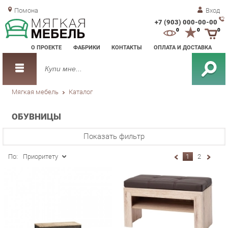
Помона
Вход
+7 (903) 000-00-00
Зак
0
0
0
обр
О ПРОЕКТЕ
ФАБРИКИ
КОНТАКТЫ
ОПЛАТА И ДОСТАВКА
зво
Мягкая мебель
Каталог
ОБУВНИЦЫ
Показать фильтр
По:
Приоритету
1
2