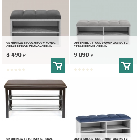
ОБУВНИЦА STOOL GROUP ХОЛЬСТ
ОБУВНИЦА STOOL GROUP ХОЛЬСТ 2
СЕРАЯ ВЕЛЮР ТЕМНО-СЕРЫЙ
СЕРАЯ ВЕЛЮР СЕРЫЙ
8 490
9 090
₽
₽
ОБУВНИЦА TETCHAIR SR-0628
ОБУВНИЦА STOOL GROUP ХОЛЬСТ 2
ДЕРЕВО/МЕТАЛЛ/ЭКОКОЖА,
СЕРАЯ ВЕЛЮР СИНИЙ
81Х31Х49СМ, КОРИЧНЕВЫЙ
5 490
9 090
₽
₽