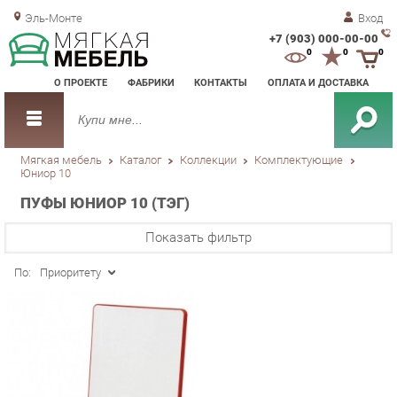
Эль-Монте
Вход
+7 (903) 000-00-00
Зак
0
0
0
обр
О ПРОЕКТЕ
ФАБРИКИ
КОНТАКТЫ
ОПЛАТА И ДОСТАВКА
зво
Мягкая мебель
Каталог
Коллекции
Комплектующие
Юниор 10
ПУФЫ ЮНИОР 10 (ТЭГ)
Показать фильтр
По:
Приоритету