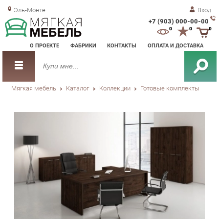
Эль-Монте
Вход
+7 (903) 000-00-00
Зак
0
0
0
обр
О ПРОЕКТЕ
ФАБРИКИ
КОНТАКТЫ
ОПЛАТА И ДОСТАВКА
зво
Мягкая мебель
Каталог
Коллекции
Готовые комплекты