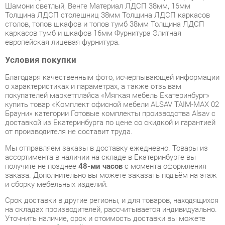
европейская лицевая фурнитура.
Условия покупки
Благодаря качественным фото, исчерпывающей информации
о характеристиках и параметрах, а также отзывам
покупателей маркетплэйса «Мягкая мебель Екатеринбург»
купить товар «Комплект офисной мебели ALSAV TAIM-MAX 02
Брауни» категории Готовые комплекты производства Alsav с
доставкой из Екатеринбурга по цене со скидкой и гарантией
от производителя не составит труда.
Мы отправляем заказы в доставку ежедневно. Товары из
ассортимента в наличии на складе в Екатеринбурге вы
получите не позднее
48-ми часов
с момента оформления
заказа. Дополнительно вы можете заказать подъём на этаж
и сборку мебельных изделий.
Срок доставки в другие регионы, и для товаров, находящихся
на складах производителей, рассчитывается индивидуально.
Уточнить наличие, срок и стоимость доставки вы можете
через форму
обратной связи
.
В любой момент до передачи заказа в доставку, а также в
течение 7-ми дней после получения заказа вы можете
изменить выбор
или принять решение об отказе от покупки.