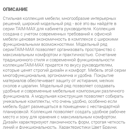
Стильная коллекция мебели, многообразие интерьерных
решений, широкий модельный ряд - всё это вы найдёте в
серии TAIM-MAX для кабинета руководителя. Коллекция
создана с учетом современных требований к офисной
мебели ценовая экономичность в комплексе с широкими
функциональными возможностями. Модельный ряд
серииTAIM-MAX позволяет организовать пространство с
максимальным комфортом и практичностью. Сочетание
традиционного стиля и современной функциональности
коллекцииTAIM-MAX придется по вкусу руководителям,
которые ценят строгий дизайн и комфорт. Мебель этой серии
многофункциональна, эргономична и удобна. Покрытие
материалов обеспечивает защиту от истирания, мелких
сколов и царапин. Модельный ряд позволяет создавать
удобные и современные мебельные композиции различного
функционала. А модульная конструкция позволяет собирать
уникальные комплекты, что очень удобно, особенно если
мебель будет размещаться в помещении с нестандартной
планировкой. Коллекция позволяет создать удобное рабочее
место и зону для хранения с максимальным комфортом.
Дизайн характеризуют лаконичность форм, строгая четкость
линий и функциональность. Характеристики Цвет Брауни,
Шамони светлый, Венге Материал ЛДСП 38мм, 16мм
Толщина ЛДСП столешниц 38мм Толщина ЛДСП каркасов
столов, топов шкафов и топов тумб 38мм Толщина ЛДСП
каркасов тумб и шкафов 16мм Фурнитура Элитная