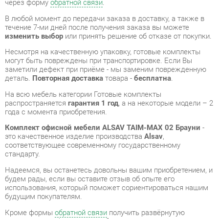
Несмотря на качественную упаковку, готовые комплекты
могут быть повреждены при транспортировке. Если Вы
заметили дефект при приёме - мы заменим поврежденную
деталь.
Повторная доставка
товара -
бесплатна
.
На всю мебель категории Готовые комплекты
распространяется
гарантия 1 год
, а на некоторые модели – 2
года с момента приобретения.
Комплект офисной мебели ALSAV TAIM-MAX 02 Брауни
-
это качественное изделие производства
Alsav
,
соответствующее современному государственному
стандарту.
Надеемся, вы останетесь довольны вашим приобретением, и
будем рады, если вы оставите отзыв об опыте его
использования, который поможет сориентироваться нашим
будущим покупателям.
Кроме формы
обратной связи
получить развёрнутую
консультацию, фото и видеообзор продукции вы можете по
e-mail, телефону в Екатеринбурге и через мессенджеры
Telegram и WhatsApp.
Готовые комплекты также можно сравнить между собой в
нашем шоу-руме и купить Комплект офисной мебели ALSAV
TAIM-MAX 02 Брауни, самостоятельно забрав его с нашего