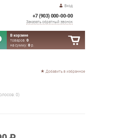
Вход
+7 (903) 000-00-00
Заказать обратный звонок
В корзине
товаров:
0
на сумму:
0
р.
Добавить в избранное
голосов:
0
)
90 ₽