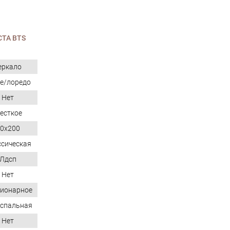
ТА BTS
еркало
е/лоредо
Нет
есткое
0x200
сическая
Лдсп
Нет
ионарное
спальная
Нет