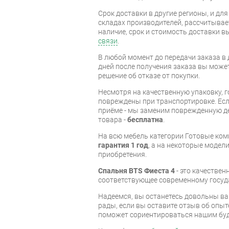
Срок доставки в другие регионы, и дл
складах производителей, рассчитывае
наличие, срок и стоимость доставки 
связи
.
В любой момент до передачи заказа в д
дней после получения заказа вы може
решение об отказе от покупки.
Несмотря на качественную упаковку, 
повреждены при транспортировке. Есл
приёме - мы заменим поврежденную д
товара -
бесплатна
.
На всю мебель категории Готовые ко
гарантия 1 год
, а на некоторые модели
приобретения.
Спальня BTS Фиеста 4
- это качестве
соответствующее современному госуд
Надеемся, вы останетесь довольны ва
рады, если вы оставите отзыв об опыт
поможет сориентироваться нашим бу