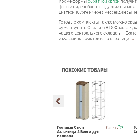
Кроме формы
обратной связи
получит
фото и видеообзор продукции вы может
Екатеринбурге и через мессенджеры Te
Готовые комплекты также можно срав
руме и купить Спальня BTS Фиеста 4, 
нашего центрального склада в г. Екат
и магазинов смотрите на странице
кон
ПОХОЖИЕ ТОВАРЫ
мебели для
Купить
Гостиная Стиль
Купить
Г
ания POINTEX
Атлантида-2 Венге-дуб
С
T 02 Черный
Белфорд