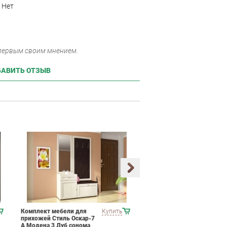
Нет
 первым своим мнением.
АВИТЬ ОТЗЫВ
Комплект мебели для
Купить
Набор мягкой мебели
прихожей Стиль Оскар-7
ESF B-128
А Модена 3 Дуб сонома