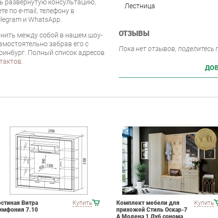
ь развёрнутую консультацию,
Лестница
е по e-mail, телефону в
legram и WhatsApp.
ОТЗЫВЫ
нить между собой в нашем шоу-
самостоятельно забрав его с
Пока нет отзывов, поделитесь
еринбург. Полный список адресов
тактов
.
ДОБ
остиная Витра
Купить
Комплект мебели для
Купить
имфония 7.10
прихожей Стиль Оскар-7
А Модена 1 Дуб сонома