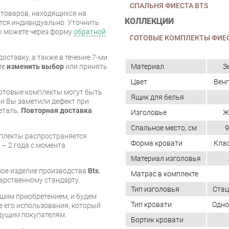
СПАЛЬНЯ ФИЕСТА BTS
я товаров, находящихся на
КОЛЛЕКЦИИ
тся индивидуально. Уточнить
вы можете через форму
обратной
ГОТОВЫЕ КОМПЛЕКТЫ ФИЕС
оставку, а также в течение 7-ми
Материал
З
те
изменить выбор
или принять
Цвет
Венг
готовые комплекты могут быть
Ящик для белья
и Вы заметили дефект при
еталь.
Повторная доставка
Изголовье
Ж
Спальное место, см
9
мплекты распространяется
Форма кровати
Клас
 – 2 года с момента
Материал изголовья
нное изделие производства
Bts
,
Матрас в комплекте
арственному стандарту.
Тип изголовья
Стац
шим приобретением, и будем
Тип кровати
Одно
е его использования, который
дущим покупателям.
Бортик кровати