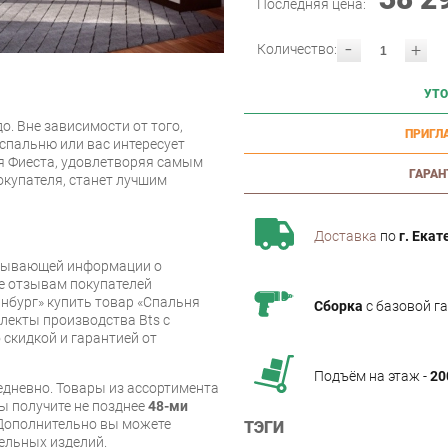
Последняя цена:
-
+
Количество:
УТО
о. Вне зависимости от того,
ПРИГЛ
 спальню или вас интересует
я Фиеста, удовлетворяя самым
ГАРАН
купателя, станет лучшим
Доставка
по
г. Екат
рпывающей информации о
же отзывам покупателей
нбург» купить товар «Спальня
Сборка
с базовой г
лекты производства Bts с
 скидкой и гарантией от
Подъём на этаж -
20
дневно. Товары из ассортимента
вы получите не позднее
48-ми
Дополнительно вы можете
ТЭГИ
бельных изделий.