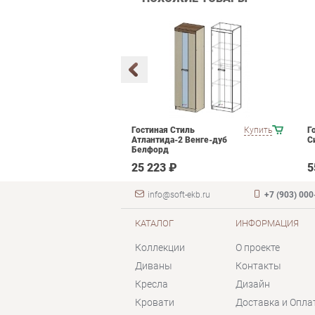
мебели для
Купить
Гостиная Стиль
Купить
Г
ания POINTEX
Атлантида-2 Венге-дуб
С
T 02 Черный
Белфорд
 ₽
25 223 ₽
5
info@soft-ekb.ru
+7 (903) 000
КАТАЛОГ
ИНФОРМАЦИЯ
Коллекции
О проекте
Диваны
Контакты
Кресла
Дизайн
Кровати
Доставка и Опла