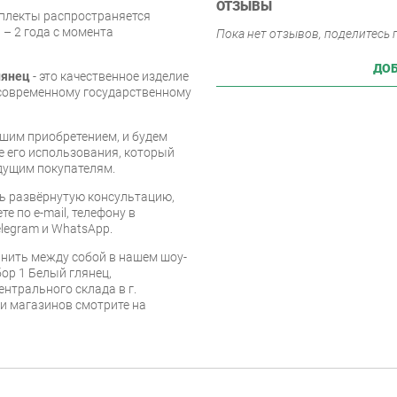
ОТЗЫВЫ
мплекты распространяется
 – 2 года с момента
Пока нет отзывов, поделитесь
ДОБ
лянец
- это качественное изделие
 современному государственному
шим приобретением, и будем
е его использования, который
дущим покупателям.
ь развёрнутую консультацию,
е по e-mail, телефону в
legram и WhatsApp.
нить между собой в нашем шоу-
ор 1 Белый глянец,
ентрального склада в г.
 и магазинов смотрите на