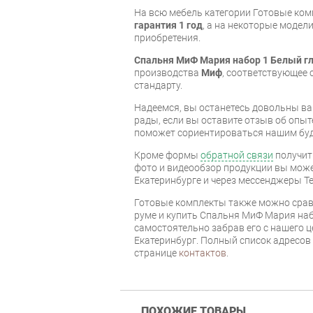
На всю мебель категории Готовые ко
гарантия 1 год
, а на некоторые модели
приобретения.
Спальня МиФ Мария набор 1 Белый г
производства
Миф
, соответствующее
стандарту.
Надеемся, вы останетесь довольны ва
рады, если вы оставите отзыв об опыт
поможет сориентироваться нашим бу
Кроме формы
обратной связи
получит
фото и видеообзор продукции вы может
Екатеринбурге и через мессенджеры Te
Готовые комплекты также можно срав
руме и купить Спальня МиФ Мария наб
самостоятельно забрав его с нашего ц
Екатеринбург. Полный список адресов
странице
контактов
.
ПОХОЖИЕ ТОВАРЫ