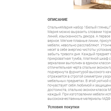
ОПИСАНИЕ
СпальняМария набор 1Белый глянец П
Мария можно выразить словами торже
линий, изысканность декора. А первое 
верное. Мягкие плавные линии, прису
мебели, невольно расслабляют. Утонч
несет в себе энергию чистоты успокаи
забыть тревоги дня. Каждый предмет 
прикроватная тумба, платяной шкаф 
зеркалами выполнен в едином классич
отличительная черта спальни эконом 
подчеркнута фурнитурой высокого кач
отражается в строгой симметрии узор
мебельных предметах. В этой уютной
почувствует себя любимой и защищенн
достоинств, спальню эконом-класса М
каждый. При изготовлении мебели и
высококачественные материалы МДФ 
Условия покупки