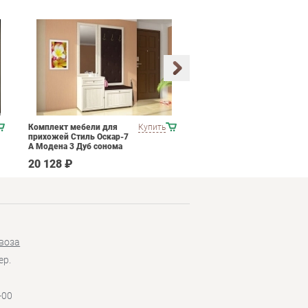
Комплект мебели для
Купить
Набор мягкой мебели
прихожей Стиль Оскар-7
ESF B-128
А Модена 3 Дуб сонома
светлый Крем
20 128 ₽
537 790 ₽
воза
ер.
-00