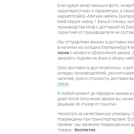
Благодаря качественным фото, исче
характеристиках и параметрах, а так
маркетплэйса «Мягкая мебель Екатери
МиФ Мария набор 1 Белый глянец» ка
производства Миф с доставкой из Екат
гарантией от производителя не состав
Мы отправляем заказы в доставку еже
в наличии на складе в Екатеринбурге 
часов
с момента оформления заказа. 
заказать подъём на этаж и сборку ме
Срок доставки в другие регионы, и дл
складах производителей, рассчитывае
наличие, срок и стоимость доставки 
связи
.
В любой момент до передачи заказа в д
дней после получения заказа вы може
решение об отказе от покупки.
Несмотря на качественную упаковку, 
повреждены при транспортировке. Есл
приёме - мы заменим поврежденную д
товара -
бесплатна
.