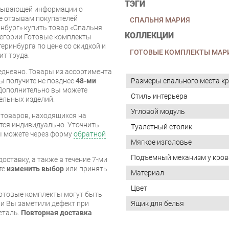
ТЭГИ
рпывающей информации о
же отзывам покупателей
СПАЛЬНЯ МАРИЯ
нбург» купить товар «Спальня
КОЛЛЕКЦИИ
тегории Готовые комплекты
еринбурга по цене со скидкой и
ГОТОВЫЕ КОМПЛЕКТЫ МАР
ит труда.
дневно. Товары из ассортимента
Размеры спального места кр
вы получите не позднее
48-ми
Дополнительно вы можете
Стиль интерьера
бельных изделий.
Угловой модуль
я товаров, находящихся на
тся индивидуально. Уточнить
Туалетный столик
вы можете через форму
обратной
Мягкое изголовье
Подъемный механизм у кров
оставку, а также в течение 7-ми
те
изменить выбор
или принять
Материал
Цвет
готовые комплекты могут быть
Ящик для белья
и Вы заметили дефект при
еталь.
Повторная доставка