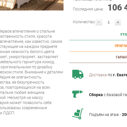
106 
Последняя цена:
-
+
Количество:
ервое впечатление о спальне
УТО
ственность стиля, красота
впечатление, как известно, самое
ПРИГЛ
тствующие на каждом предмете
енная нежность белого цвета
вает, умиротворяет, заставляет
ГАРАН
мебельного гарнитура комод,
с оригинальными по дизайну
еском стиле. Внимание к деталям
Доставка
по
г. Екат
Мария ее элегантность
ества, ее безупречность
ов, повторяющихся на всех
 спальне любая женщина
Сборка
с базовой г
ой. Несмотря на массу
ария может позволить себе
спользованы современные
и ЛДСП.
Подъём на этаж -
20