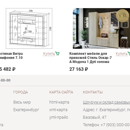
остиная Витра
Купить
Комплект мебели для
Купить
имфония 7.10
прихожей Стиль Оскар-7
А Модена 1 Дуб сонома
светлый Крем
5 482 ₽
27 163 ₽
-00-00
ГОРОДА
КАРТА САЙТА
КОНТАКТЫ
Весь мир
html-карта
Шоурум и склад самовы
Екатеринбург
xml-карта
Адрес: г. Екатеринбург, п
yml-прайс
Базовый, 47
та
Телефон: +7 (903) 000-00