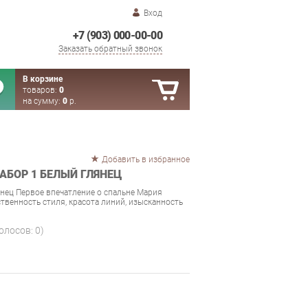
Вход
+7 (903) 000-00-00
Заказать обратный звонок
В корзине
товаров:
0
на сумму:
0
р.
Добавить в избранное
АБОР 1 БЕЛЫЙ ГЛЯНЕЦ
нец Первое впечатление о спальне Мария
венность стиля, красота линий, изысканность
голосов:
0
)