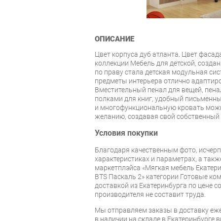
ОПИСАНИЕ
Цвет корпуса дуб атланта. Цвет фаса
коллекции Мебель для детской, созда
по праву стала детская модульная си
предметы интерьера отлично адаптиро
Вместительный пенал для вещей, пен
полками для книг, удобный письменны
и многофункциональную кровать можн
желанию, создавая свой собственный 
Условия покупки
Благодаря качественным фото, исче
характеристиках и параметрах, а так
маркетплэйса «Мягкая мебель Екатери
BTS Паскаль 2» категории Готовые ко
доставкой из Екатеринбурга по цене со
производителя не составит труда.
Мы отправляем заказы в доставку еже
в наличии на складе в Екатеринбурге 