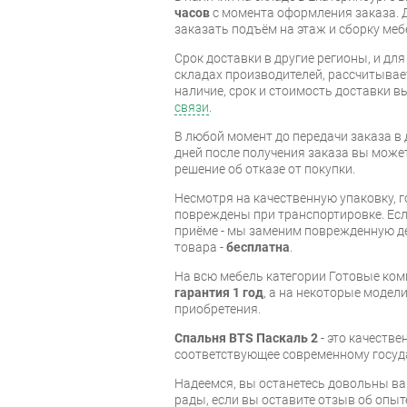
часов
с момента оформления заказа. 
заказать подъём на этаж и сборку ме
Срок доставки в другие регионы, и дл
складах производителей, рассчитывае
наличие, срок и стоимость доставки 
связи
.
В любой момент до передачи заказа в д
дней после получения заказа вы може
решение об отказе от покупки.
Несмотря на качественную упаковку, 
повреждены при транспортировке. Есл
приёме - мы заменим поврежденную д
товара -
бесплатна
.
На всю мебель категории Готовые ко
гарантия 1 год
, а на некоторые модели
приобретения.
Спальня BTS Паскаль 2
- это качеств
соответствующее современному госуд
Надеемся, вы останетесь довольны ва
рады, если вы оставите отзыв об опыт