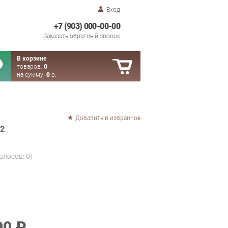
Вход
+7 (903) 000-00-00
Заказать обратный звонок
В корзине
товаров:
0
на сумму:
0
р.
Добавить в избранное
2
голосов:
0
)
90 ₽