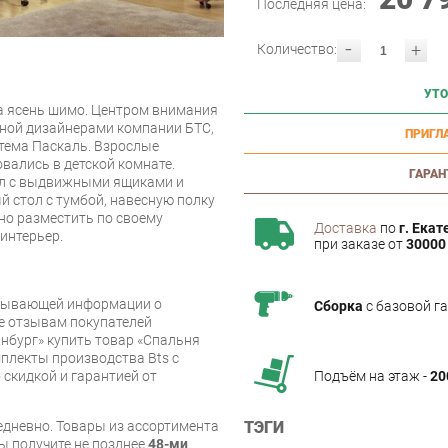
Последняя цена:
-
+
Количество:
УТО
да ясень шимо. Центром внимания
нной дизайнерами компании БТС,
ПРИГЛ
стема Паскаль. Взрослые
вались в детской комнате.
ГАРАН
ал с выдвижными ящиками и
й стол с тумбой, навесную полку
о разместить по своему
Доставка
по
г. Екат
интерьер.
при заказе от
30000 
рпывающей информации о
Сборка
с базовой г
же отзывам покупателей
нбург» купить товар «Спальня
мплекты производства Bts с
Подъём на этаж -
20
 скидкой и гарантией от
ТЭГИ
дневно. Товары из ассортимента
вы получите не позднее
48-ми