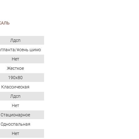
КАЛЬ
Лдсп
атланта/ясень шимо
Нет
Жесткое
190x80
Классическая
Лдсп
Нет
Стационарное
Односпальная
Нет