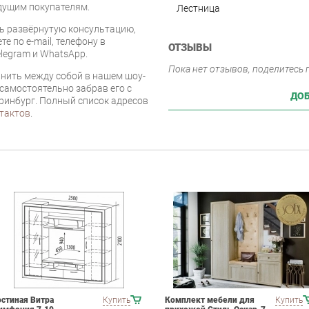
дущим покупателям.
Лестница
ь развёрнутую консультацию,
е по e-mail, телефону в
ОТЗЫВЫ
legram и WhatsApp.
Пока нет отзывов, поделитесь
нить между собой в нашем шоу-
 самостоятельно забрав его с
ДОБ
еринбург. Полный список адресов
тактов
.
остиная Витра
Купить
Комплект мебели для
Купить