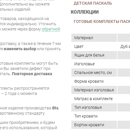
ДЕТСКАЯ ПАСКАЛЬ
Дополнительно вы можете
бельных изделий.
КОЛЛЕКЦИИ
я товаров, находящихся на
ГОТОВЫЕ КОМПЛЕКТЫ ПАС
тся индивидуально. Уточнить
вы можете через форму
обратной
Материал
оставку, а также в течение 7-ми
Цвет
Дуб 
те
изменить выбор
или принять
Ящик для белья
готовые комплекты могут быть
Изголовье
и Вы заметили дефект при
Спальное место, см
еталь.
Повторная доставка
Форма кровати
мплекты распространяется
Материал изголовья
 – 2 года с момента
Матрас в комплекте
Тип изголовья
енное изделие производства
Bts
,
арственному стандарту.
Тип кровати
шим приобретением, и будем
Бортик кровати
е его использования, который