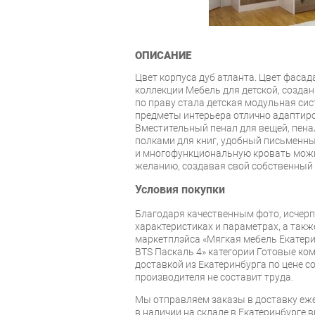
ОПИСАНИЕ
Цвет корпуса дуб атланта. Цвет фаса
коллекции Мебель для детской, созда
по праву стала детская модульная си
предметы интерьера отлично адаптиро
Вместительный пенал для вещей, пен
полками для книг, удобный письменны
и многофункциональную кровать можн
желанию, создавая свой собственный 
Условия покупки
Благодаря качественным фото, исче
характеристиках и параметрах, а так
маркетплэйса «Мягкая мебель Екатери
BTS Паскаль 4» категории Готовые ко
доставкой из Екатеринбурга по цене со
производителя не составит труда.
Мы отправляем заказы в доставку еже
в наличии на складе в Екатеринбурге 