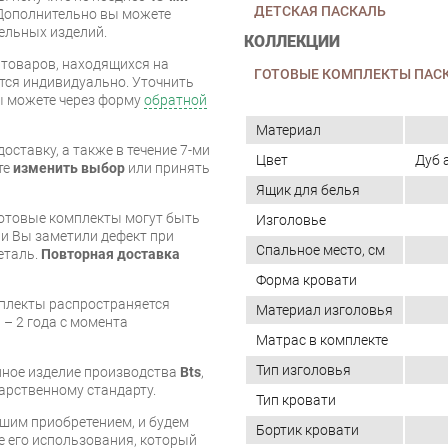
ДЕТСКАЯ ПАСКАЛЬ
Дополнительно вы можете
бельных изделий.
КОЛЛЕКЦИИ
я товаров, находящихся на
ГОТОВЫЕ КОМПЛЕКТЫ ПАС
тся индивидуально. Уточнить
вы можете через форму
обратной
Материал
оставку, а также в течение 7-ми
Цвет
Дуб 
те
изменить выбор
или принять
Ящик для белья
готовые комплекты могут быть
Изголовье
и Вы заметили дефект при
Спальное место, см
еталь.
Повторная доставка
Форма кровати
мплекты распространяется
Материал изголовья
 – 2 года с момента
Матрас в комплекте
Тип изголовья
енное изделие производства
Bts
,
арственному стандарту.
Тип кровати
шим приобретением, и будем
Бортик кровати
е его использования, который