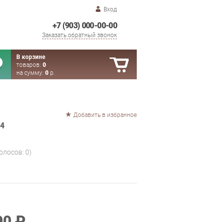
Вход
+7 (903) 000-00-00
Заказать обратный звонок
В корзине
товаров:
0
на сумму:
0
р.
Добавить в избранное
4
голосов:
0
)
90 ₽