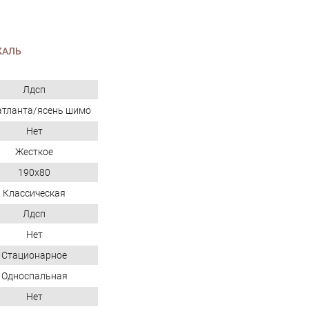
КАЛЬ
Лдсп
атланта/ясень шимо
Нет
Жесткое
190x80
Классическая
Лдсп
Нет
Стационарное
Односпальная
Нет