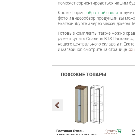
поможет сориентироваться нашим бу
Кроме формы
обратной связи
получит
фото и видеообзор продукции вы может
Екатеринбурге и через мессенджеры Te
Готовые комплекты также можно срав
руме и купить Спальня BTS Паскаль 4,
нашего центрального склада в г. Екат
и магазинов смотрите на странице
кон
ПОХОЖИЕ ТОВАРЫ
мебели для
Купить
Гостиная Стиль
Купить
Г