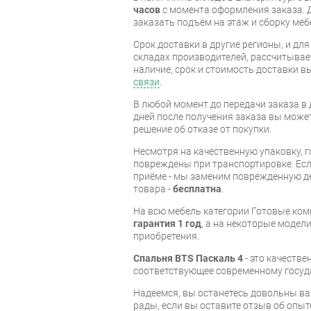
часов
с момента оформления заказа. 
заказать подъём на этаж и сборку ме
Срок доставки в другие регионы, и дл
складах производителей, рассчитывае
наличие, срок и стоимость доставки 
связи
.
В любой момент до передачи заказа в д
дней после получения заказа вы може
решение об отказе от покупки.
Несмотря на качественную упаковку, 
повреждены при транспортировке. Есл
приёме - мы заменим поврежденную д
товара -
бесплатна
.
На всю мебель категории Готовые ко
гарантия 1 год
, а на некоторые модели
приобретения.
Спальня BTS Паскаль 4
- это качеств
соответствующее современному госуд
Надеемся, вы останетесь довольны ва
рады, если вы оставите отзыв об опыт