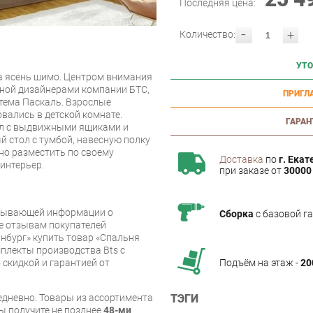
Последняя цена:
-
+
Количество:
УТО
да ясень шимо. Центром внимания
нной дизайнерами компании БТС,
ПРИГЛ
стема Паскаль. Взрослые
вались в детской комнате.
ГАРАН
ал с выдвижными ящиками и
й стол с тумбой, навесную полку
о разместить по своему
Доставка
по
г. Екат
интерьер.
при заказе от
30000 
рпывающей информации о
Сборка
с базовой г
же отзывам покупателей
нбург» купить товар «Спальня
мплекты производства Bts с
Подъём на этаж -
20
 скидкой и гарантией от
ТЭГИ
дневно. Товары из ассортимента
вы получите не позднее
48-ми