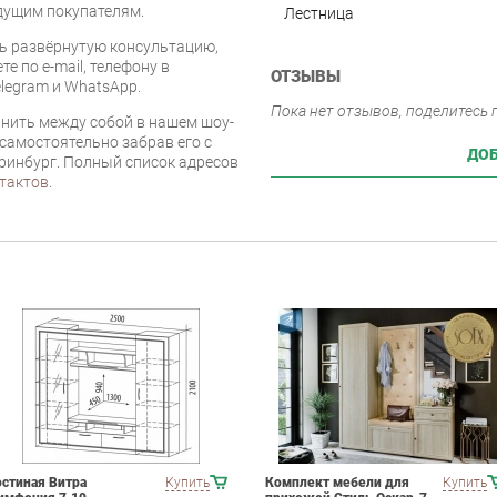
дущим покупателям.
Лестница
ь развёрнутую консультацию,
е по e-mail, телефону в
ОТЗЫВЫ
legram и WhatsApp.
Пока нет отзывов, поделитесь
нить между собой в нашем шоу-
 самостоятельно забрав его с
ДОБ
еринбург. Полный список адресов
тактов
.
остиная Витра
Купить
Комплект мебели для
Купить