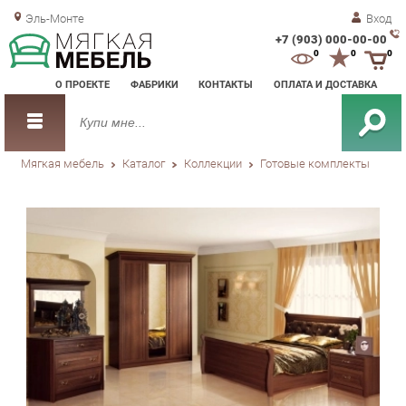
Эль-Монте
Вход
+7 (903) 000-00-00
Зак
0
0
0
обр
О ПРОЕКТЕ
ФАБРИКИ
КОНТАКТЫ
ОПЛАТА И ДОСТАВКА
зво
Мягкая мебель
Каталог
Коллекции
Готовые комплекты