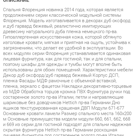
Флоренция. Модель изготавливается в декорах дуб оксфорд
и дуб гарвард бежевый, реалистично имитирующих
древесину натурального дуба пленка немецкого пр-ва.
Гипоаллергенная искусственная кожа, которой обтянуто
изголовье кровати, мягкая и приятная на ощупь, устойчива к
загрязнениям, что делает ее удобной в эксплуатации. Во
всех модулях серии Флоренция устанавливается одинаковая
лицевая фурнитура, как для гостиной, так и для спальни,
поэтому шкафы для одежды и тумбы могут вполне быть
использованы для обоих помещений. Характеристики мебели
Декор дуб оксфорд/дуб гарвард бежевый Корпус ДСП,
пленка Фасады МДФ рамочные с объемной вставкой,
пленка, зеркало с фацетом Накладки декоративно-торцевые
из МДФ Обработка торцов кромка ПВХ Фурнитура ручки под
состаренное золото пр-ва Италии, петли и направляющие
шариковые без доводчиков Hettich пр-ва Германии Дно
ящиков текстурированная крашеная ДВП Модули 671-677
Основание кровати ламели Размер спального места 160х200
м Основные преимущества модели модули 660, 661, 662, 668
и 669 из серии для гостиной подходят для спальни надежная
скрытая фурнитура Hettich пр-ва Германии роскошная
лицевая фурнитура под состаренное золото пр-ва Италии
высококачественный декор с 3D-эффектом с повышенными
эстетическими свойствами, реалистично имитирующий
древесину тонированного дуба пр-ва Германии
гипоаллергенная искусственная кожа в изголовье кровати