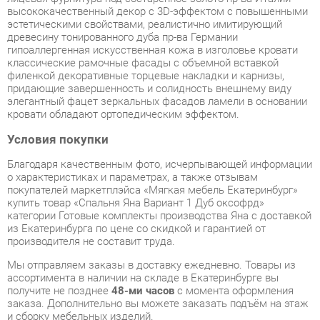
классические рамочные фасады с объемной вставкой
филенкой декоративные торцевые накладки и карнизы,
придающие завершенность и солидность внешнему виду
элегантный фацет зеркальных фасадов ламели в основании
кровати обладают ортопедическим эффектом.
Условия покупки
Благодаря качественным фото, исчерпывающей информации
о характеристиках и параметрах, а также отзывам
покупателей маркетплэйса «Мягкая мебель Екатеринбург»
купить товар «Спальня Яна Вариант 1 Дуб оксофрд»
категории Готовые комплекты производства Яна с доставкой
из Екатеринбурга по цене со скидкой и гарантией от
производителя не составит труда.
Мы отправляем заказы в доставку ежедневно. Товары из
ассортимента в наличии на складе в Екатеринбурге вы
получите не позднее
48-ми часов
с момента оформления
заказа. Дополнительно вы можете заказать подъём на этаж
и сборку мебельных изделий.
Срок доставки в другие регионы, и для товаров, находящихся
на складах производителей, рассчитывается индивидуально.
Уточнить наличие, срок и стоимость доставки вы можете
через форму
обратной связи
.