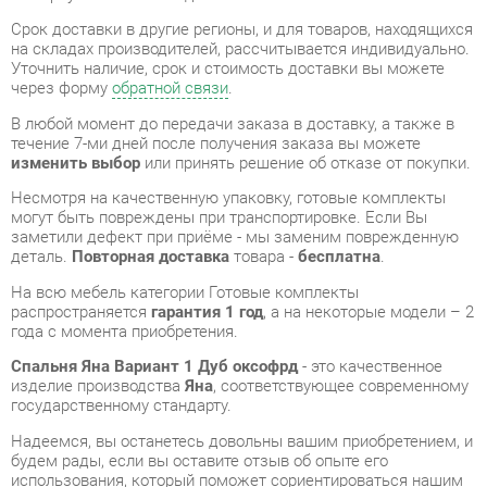
В любой момент до передачи заказа в доставку, а также в
течение 7-ми дней после получения заказа вы можете
изменить выбор
или принять решение об отказе от покупки.
Несмотря на качественную упаковку, готовые комплекты
могут быть повреждены при транспортировке. Если Вы
заметили дефект при приёме - мы заменим поврежденную
деталь.
Повторная доставка
товара -
бесплатна
.
На всю мебель категории Готовые комплекты
распространяется
гарантия 1 год
, а на некоторые модели – 2
года с момента приобретения.
Спальня Яна Вариант 1 Дуб оксофрд
- это качественное
изделие производства
Яна
, соответствующее современному
государственному стандарту.
Надеемся, вы останетесь довольны вашим приобретением, и
будем рады, если вы оставите отзыв об опыте его
использования, который поможет сориентироваться нашим
будущим покупателям.
Кроме формы
обратной связи
получить развёрнутую
консультацию, фото и видеообзор продукции вы можете по
e-mail, телефону в Екатеринбурге и через мессенджеры
Telegram и WhatsApp.