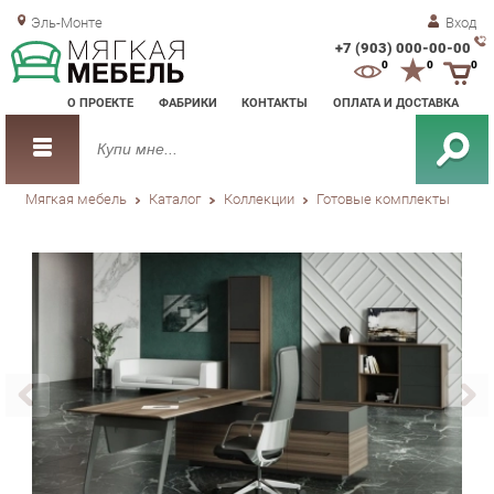
Эль-Монте
Вход
+7 (903) 000-00-00
Зак
0
0
0
обр
О ПРОЕКТЕ
ФАБРИКИ
КОНТАКТЫ
ОПЛАТА И ДОСТАВКА
зво
Мягкая мебель
Каталог
Коллекции
Готовые комплекты