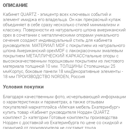
элемент имиджа его владельца. Он как прекрасный купаж
объединяет в себе сразу несколько стилей минимализм и
классику. Поверхности из натурального шпона американский
орех в сочетании с металлическими опорами уникального
сечения создают индивидуальный стиль для кабинета
руководителя. МАТЕРИАЛ MDF с покрытием из натурального
шпона Американский орехMDF с лакокрасочным эмалевым
покрытием МЕТАЛЛИЧЕСКИЙ КАРКАССтальные опоры с
высококачественным порошковым покрытием из листового
материала толщиной 10 мм. ТОЛЩИНЫ Столешницы 25
ммКорпус, боковые панели 18 ммДекоративные элементы -
18 мм ПРОИЗВОДСТВО NORDEN, Россия
Условия покупки
Благодаря качественным фото, исчерпывающей информации
о характеристиках и параметрах, а также отзывам
покупателей маркетплэйса «Мягкая мебель Екатеринбург»
купить товар «Кабинет руководителя Норден QUARTZ
комплект 2» категории Готовые комплекты производства
Норден с доставкой из Екатеринбурга по цене со скидкой и
гарантией от производителя не составит труда.
Мы отправляем заказы в доставку ежедневно. Товары из
ассортимента в наличии на складе в Екатеринбурге вы
получите не позднее
48-ми часов
с момента оформления