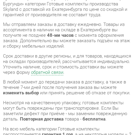
Мы отправляем заказы в доставку ежедневно. Товары из
ассортимента в наличии на складе в Екатеринбурге вы
получите не позднее
48-ми часов
с момента оформления
заказа. Дополнительно вы можете заказать подъём на этаж
и сборку мебельных изделий.
Срок доставки в другие регионы, и для товаров, находящихся
на складах производителей, рассчитывается индивидуально.
Уточнить наличие, срок и стоимость доставки вы можете
через форму
обратной связи
.
В любой момент до передачи заказа в доставку, а также в
течение 7-ми дней после получения заказа вы можете
изменить выбор
или принять решение об отказе от покупки.
Несмотря на качественную упаковку, готовые комплекты
могут быть повреждены при транспортировке. Если Вы
заметили дефект при приёме - мы заменим поврежденную
деталь.
Повторная доставка
товара -
бесплатна
.
На всю мебель категории Готовые комплекты
распространяется
гарантия 1 год
, а на некоторые модели – 2
года с момента приобретения.
Кабинет руководителя Skyland БОРН набор 2 Бургунди
- это
качественное изделие производства
Skyland
,
соответствующее современному государственному