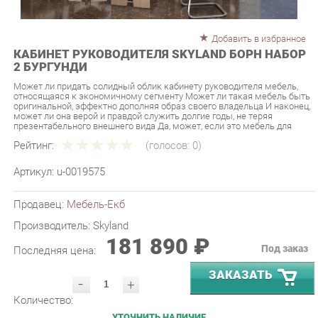
Добавить в избранное
КАБИНЕТ РУКОВОДИТЕЛЯ SKYLAND БОРН НАБОР
2 БУРГУНДИ
Может ли придать солидный облик кабинету руководителя мебель,
относящаяся к экономичному сегменту Может ли такая мебель быть
оригинальной, эффектно дополняя образ своего владельца И наконец,
может ли она верой и правдой служить долгие годы, не теряя
презентабельного внешнего вида Да, может, если это мебель для
Рейтинг:
(голосов:
0
)
Артикул:
u-0019575
Продавец:
Мебель-Екб
Производитель:
Skyland
181 890 ₽
Под заказ
Последняя цена:
ЗАКАЗАТЬ
-
+
Количество:
УТОЧНИТЬ НАЛИЧИЕ