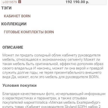
КАБИНЕТ BORN
КОЛЛЕКЦИИ
ГОТОВЫЕ КОМПЛЕКТЫ BORN
ОПИСАНИЕ
Может ли придать солидный облик кабинету руководителя
мебель, относящаяся к экономичному сегменту Может ли
такая мебель быть оригинальной, эффектно дополняя образ
своего владельца И наконец, может ли она верой и правдой
служить долгие годы, не теряя презентабельного внешнего
вида Да, может, если это мебель для руководителя BORN.
Условия покупки
Благодаря качественным фото, исчерпывающей информации
о характеристиках и параметрах, а также отзывам
покупателей маркетплэйса «Мягкая мебель Екатеринбург»
купить товар «Кабинет руководителя Skyland БОРН набор 2
Бургунди» категории Готовые комплекты производства
Skyland с доставкой из Екатеринбурга по цене со скидкой и
гарантией от производителя не составит труда.