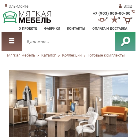
Эль-Монте
Вход
+7 (903) 000-00-00
Зак
0
0
0
обр
О ПРОЕКТЕ
ФАБРИКИ
КОНТАКТЫ
ОПЛАТА И ДОСТАВКА
зво
Мягкая мебель
Каталог
Коллекции
Готовые комплекты