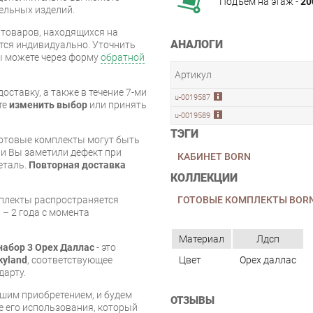
Подъём на этаж -
20
бельных изделий.
я товаров, находящихся на
АНАЛОГИ
тся индивидуально. Уточнить
вы можете через форму
обратной
Артикул
оставку, а также в течение 7-ми
u-0019587
те
изменить выбор
или принять
u-0019589
ТЭГИ
готовые комплекты могут быть
и Вы заметили дефект при
КАБИНЕТ BORN
еталь.
Повторная доставка
КОЛЛЕКЦИИ
ГОТОВЫЕ КОМПЛЕКТЫ BOR
мплекты распространяется
 – 2 года с момента
Материал
Лдсп
набор 3 Орех Даллас
- это
Цвет
Орех даллас
kyland
, соответствующее
дарту.
шим приобретением, и будем
ОТЗЫВЫ
е его использования, который