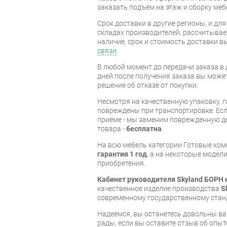
заказать подъём на этаж и сборку ме
Срок доставки в другие регионы, и дл
складах производителей, рассчитывае
наличие, срок и стоимость доставки 
связи
.
В любой момент до передачи заказа в д
дней после получения заказа вы може
решение об отказе от покупки.
Несмотря на качественную упаковку, 
повреждены при транспортировке. Есл
приёме - мы заменим поврежденную д
товара -
бесплатна
.
На всю мебель категории Готовые ко
гарантия 1 год
, а на некоторые модели
приобретения.
Кабинет руководителя Skyland БОРН 
качественное изделие производства
S
современному государственному стан
Надеемся, вы останетесь довольны ва
рады, если вы оставите отзыв об опыт