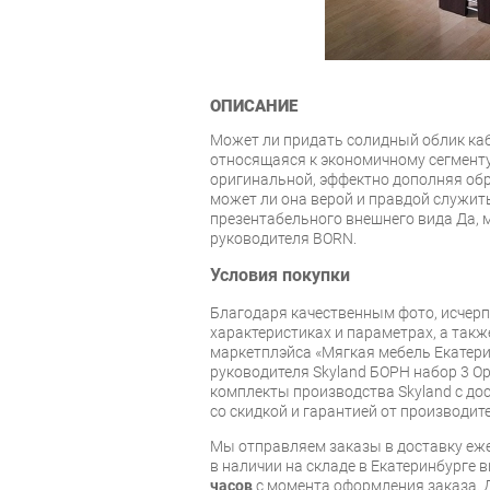
ОПИСАНИЕ
Может ли придать солидный облик каб
относящаяся к экономичному сегмент
оригинальной, эффектно дополняя обр
может ли она верой и правдой служить
презентабельного внешнего вида Да, м
руководителя BORN.
Условия покупки
Благодаря качественным фото, исче
характеристиках и параметрах, а так
маркетплэйса «Мягкая мебель Екатери
руководителя Skyland БОРН набор 3 О
комплекты производства Skyland с дос
со скидкой и гарантией от производите
Мы отправляем заказы в доставку еже
в наличии на складе в Екатеринбурге 
часов
с момента оформления заказа. 