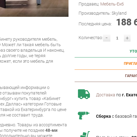
Продавец:
Мебель-Екб
Производитель:
Skyland
188 
Последняя цена:
-
+
Количество:
инету руководителя мебель,
у Может ли такая мебель быть
аз своего владельца И наконец,
УТО
 долгие годы, не теряя
ожет, если это мебель для
ПРИГЛ
ГАРАН
рпывающей информации о
же отзывам покупателей
Доставка
по
г. Екат
нбург» купить товар «Кабинет
рех Даллас» категории Готовые
тавкой из Екатеринбурга по цене
ля не составит труда.
Сборка
с базовой г
дневно. Товары из ассортимента
вы получите не позднее
48-ми
Дополнительно вы можете