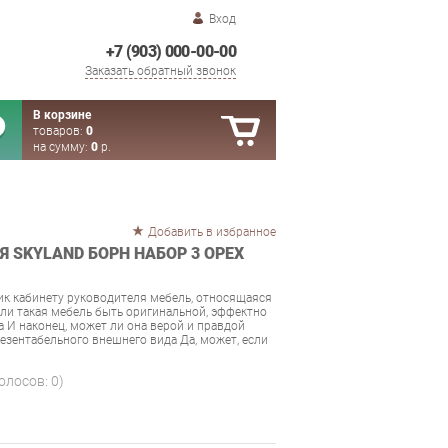
Вход
+7 (903) 000-00-00
Заказать обратный звонок
В корзине
товаров:
0
на сумму:
0
р.
Добавить в избранное
 SKYLAND БОРН НАБОР 3 ОРЕХ
к кабинету руководителя мебель, относящаяся
ли такая мебель быть оригинальной, эффектно
 И наконец, может ли она верой и правдой
резентабельного внешнего вида Да, может, если
голосов:
0
)