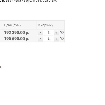
0 р.
Без лифта - 3 рубля за кг. за этаж.
Цена (руб.)
В корзину
-
192 390.00 р.
+
-
195 690.00 р.
+
N