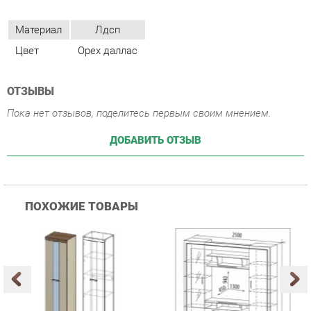
ОТЗЫВЫ
Пока нет отзывов, поделитесь первым своим мнением.
ДОБАВИТЬ ОТЗЫВ
ПОХОЖИЕ ТОВАРЫ
Гостиная Стиль
Гостиная Витра
К
Атлантида-2 Венге-дуб
Симфония 7.10
п
Белфорд
А
с
25 223 ₽
55 482 ₽
Купить
Купить