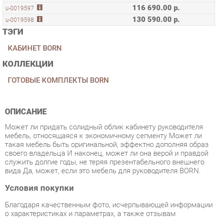
ТЭГИ
КАБИНЕТ BORN
КОЛЛЕКЦИИ
ГОТОВЫЕ КОМПЛЕКТЫ BORN
ОПИСАНИЕ
Может ли придать солидный облик кабинету руководителя
мебель, относящаяся к экономичному сегменту Может ли
такая мебель быть оригинальной, эффектно дополняя образ
своего владельца И наконец, может ли она верой и правдой
служить долгие годы, не теряя презентабельного внешнего
вида Да, может, если это мебель для руководителя BORN.
Условия покупки
Благодаря качественным фото, исчерпывающей информации
о характеристиках и параметрах, а также отзывам
покупателей маркетплэйса «Мягкая мебель Екатеринбург»
купить товар «Кабинет руководителя Skyland БОРН набор 5
Орех Даллас» категории Готовые комплекты производства
Skyland с доставкой из Екатеринбурга по цене со скидкой и