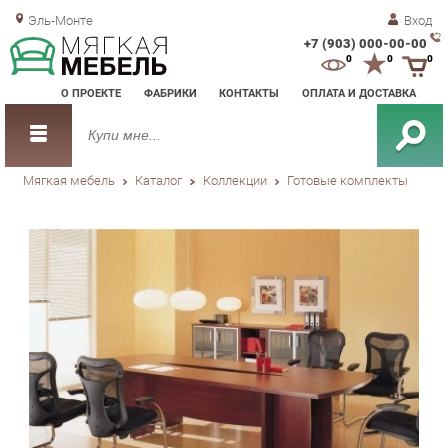
Эль-Монте
Вход
+7 (903) 000-00-00
Зак
0
0
0
обр
О ПРОЕКТЕ
ФАБРИКИ
КОНТАКТЫ
ОПЛАТА И ДОСТАВКА
зво
Мягкая мебель
Каталог
Коллекции
Готовые комплекты