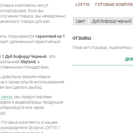
LOFTIS
ГОТОВЫЕ КОМПЛЕ
Готовые комплекты могут
нспортировке. Если вы
олучении товара, мы немедленно
Цвет
Дуб бофорд/черный
мененного товара для вас
екты покрываются
гарантией на 1
ОТЗЫВЫ
агают удлиненный гарантийный
Пока нет отзывов, поделитесь
S 1 Дуб Бофорд/Черный
- это
ДОБ
 компанией
Skyland
, в
рственными стандартами.
есь довольны вашим новым
ыв о своем опыте использования,
ентам сделать выбор.
 связи
, мы предоставляем
рафии и видеообзоры продукции
катеринбурге или через
pp.
е Готовые комплекты в нашем
 руководителя Skyland LOFTIS 1
абрав его со склада в