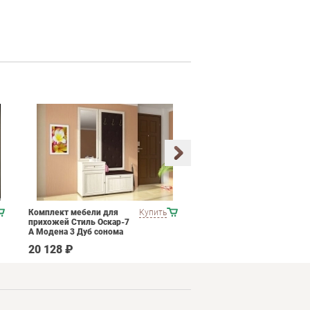
Комплект мебели для
Купить
Готовый комплект
прихожей Стиль Оскар-7
мягкой мебели Chairman
А Модена 3 Дуб сонома
Парм 1
светлый Крем
20 128 ₽
240 590 ₽