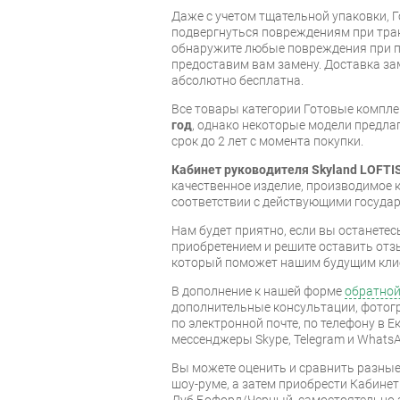
Даже с учетом тщательной упаковки, 
подвергнуться повреждениям при тра
обнаружите любые повреждения при п
предоставим вам замену. Доставка за
абсолютно бесплатна.
Все товары категории Готовые компл
год
, однако некоторые модели предл
срок до 2 лет с момента покупки.
Кабинет руководителя Skyland LOFTI
качественное изделие, производимое
соответствии с действующими госуда
Нам будет приятно, если вы останет
приобретением и решите оставить отз
который поможет нашим будущим кли
В дополнение к нашей форме
обратной
дополнительные консультации, фотог
по электронной почте, по телефону в Е
мессенджеры Skype, Telegram и WhatsA
Вы можете оценить и сравнить разны
шоу-руме, а затем приобрести Кабинет
Дуб Бофорд/Черный, самостоятельно з