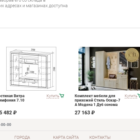
их адресах и магазинах доступна
остиная Витра
Купить
Комплект мебели для
Купить
имфония 7.10
прихожей Стиль Оскар-7
А Модена 1 Дуб сонома
светлый Крем
5 482 ₽
27 163 ₽
-00-00
ГОРОДА
КАРТА САЙТА
КОНТАКТЫ