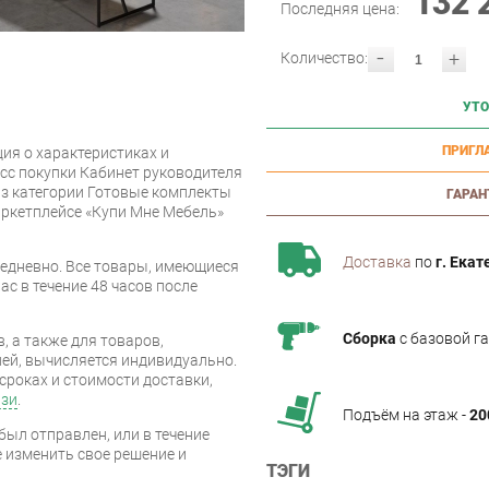
132 
Последняя цена:
-
+
Количество:
УТО
ПРИГЛ
ия о характеристиках и
сс покупки Кабинет руководителя
из категории Готовые комплекты
ГАРАН
аркетплейсе «Купи Мне Мебель»
Доставка
по
г. Екат
едневно. Все товары, имеющиеся
ас в течение 48 часов после
Сборка
с базовой г
, а также для товаров,
ей, вычисляется индивидуально.
сроках и стоимости доставки,
язи
.
Подъём на этаж -
20
был отправлен, или в течение
е изменить свое решение и
ТЭГИ