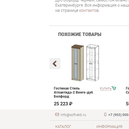
Екатеринбурге. Вся информация о наш
на странице
контактов
.
ПОХОЖИЕ ТОВАРЫ
кой мебели
Купить
Гостиная Стиль
Купить
Г
ce
Атлантида-2 Венге-дуб
С
Белфорд
 ₽
25 223 ₽
5
info@soft-ekb.ru
+7 (903) 000
КАТАЛОГ
ИНФОРМАЦИЯ