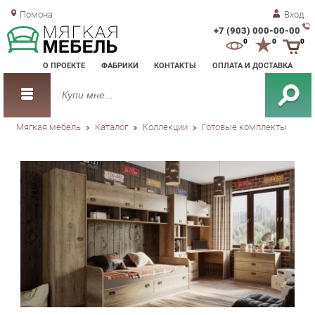
Помона
Вход
+7 (903) 000-00-00
Зак
0
0
0
обр
О ПРОЕКТЕ
ФАБРИКИ
КОНТАКТЫ
ОПЛАТА И ДОСТАВКА
зво
Мягкая мебель
Каталог
Коллекции
Готовые комплекты