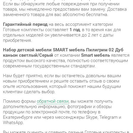
Гарантийный период
на весь ассортимент категории
Готовые комплекты составляет
1 год
, в то время как для
отдельных моделей он увеличивается до 2 лет с даты
приобретения.
Набор детской мебели SMART мебель Пилигрим 02 Дуб
каньон светлый/Серый
от компании
Smart мебель
является
продуктом высокого качества, полностью соответствующим
современным государственным стандартам.
Нам будет приятно, если вы останетесь довольны вашим
новым приобретением и решите оставить отзыв о своем
опыте использования, который поможет нашим будущим
клиентам сделать выбор.
Помимо формы
обратной связи
, вы можете получить
дополнительную информацию, фотографии и обзоры
продукции по электронной почте, по телефону в
Екатеринбурге или через мессенджеры Skype, Telegram и
WhatsApp.
Вы можете оценить и сравнить разные Готовые комплекты в
нашем шоу-руме, а затем приобрести Набор детской мебели
SMART мебель Пилигрим 02 Дуб каньон светлый/Серый,
самостоятельно забрав его со склада в Екатеринбурге. Вся
информация о наших адресах и магазинах доступна на
странице
контактов
.