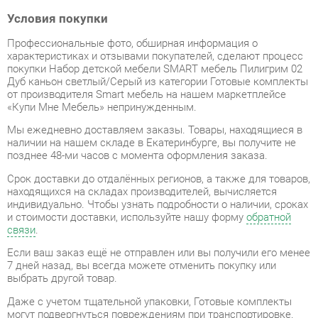
Профессиональные фото, обширная информация о
характеристиках и отзывами покупателей, сделают процесс
покупки Набор детской мебели SMART мебель Пилигрим 02
Дуб каньон светлый/Серый из категории Готовые комплекты
от производителя Smart мебель на нашем маркетплейсе
«Купи Мне Мебель» непринужденным.
Мы ежедневно доставляем заказы. Товары, находящиеся в
наличии на нашем складе в Екатеринбурге, вы получите не
позднее 48-ми часов с момента оформления заказа.
Срок доставки до отдалённых регионов, а также для товаров,
находящихся на складах производителей, вычисляется
индивидуально. Чтобы узнать подробности о наличии, сроках
и стоимости доставки, используйте нашу форму
обратной
связи
.
Если ваш заказ ещё не отправлен или вы получили его менее
7 дней назад, вы всегда можете отменить покупку или
выбрать другой товар.
Даже с учетом тщательной упаковки, Готовые комплекты
могут подвергнуться повреждениям при транспортировке.
Если вы обнаружите любые повреждения при получении
товара, мы немедленно предоставим вам замену. Доставка
замененного товара для вас абсолютно бесплатна.