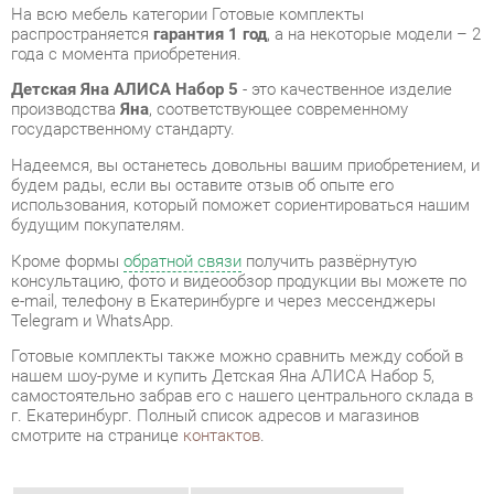
производства
Яна
, соответствующее современному
государственному стандарту.
Надеемся, вы останетесь довольны вашим приобретением, и
будем рады, если вы оставите отзыв об опыте его
использования, который поможет сориентироваться нашим
будущим покупателям.
Кроме формы
обратной связи
получить развёрнутую
консультацию, фото и видеообзор продукции вы можете по
e-mail, телефону в Екатеринбурге и через мессенджеры
Telegram и WhatsApp.
Готовые комплекты также можно сравнить между собой в
нашем шоу-руме и купить Детская Яна АЛИСА Набор 5,
самостоятельно забрав его с нашего центрального склада в
г. Екатеринбург. Полный список адресов и магазинов
смотрите на странице
контактов
.
Материал
Рогожка
Цвет
Кремовый белый/патина
Изголовье
Мягкое
Спальное место, см
90x200