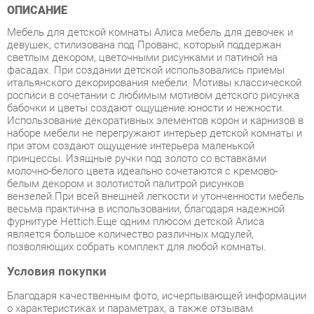
девушек, стилизована под Прованс, который поддержан
светлым декором, цветочными рисунками и патиной на
фасадах. При создании детской использовались приемы
итальянского декорирования мебели. Мотивы классической
росписи в сочетании с любимым мотивом детского рисунка
бабочки и цветы создают ощущение юности и нежности.
Использование декоративных элементов корон и карнизов в
наборе мебели не перегружают интерьер детской комнаты и
при этом создают ощущение интерьера маленькой
принцессы. Изящные ручки под золото со вставками
молочно-белого цвета идеально сочетаются с кремово-
белым декором и золотистой палитрой рисунков
вензелей.При всей внешней легкости и утонченности мебель
весьма практична в использовании, благодаря надежной
фурнитуре Hettich.Еще одним плюсом детской Алиса
является большое количество различных модулей,
позволяющих собрать комплект для любой комнаты.
Условия покупки
Благодаря качественным фото, исчерпывающей информации
о характеристиках и параметрах, а также отзывам
покупателей маркетплэйса «Мягкая мебель Екатеринбург»
купить товар «Детская Яна АЛИСА Набор 5» категории
Готовые комплекты производства Яна с доставкой из
Екатеринбурга по цене со скидкой и гарантией от