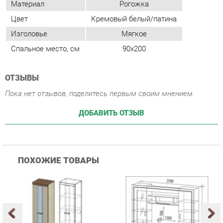
ОТЗЫВЫ
Пока нет отзывов, поделитесь первым своим мнением.
ДОБАВИТЬ ОТЗЫВ
ПОХОЖИЕ ТОВАРЫ
Гостиная Стиль
Гостиная Витра
К
Атлантида-2 Венге-дуб
Симфония 7.10
п
Белфорд
А
с
25 223 ₽
55 482 ₽
Купить
Купить