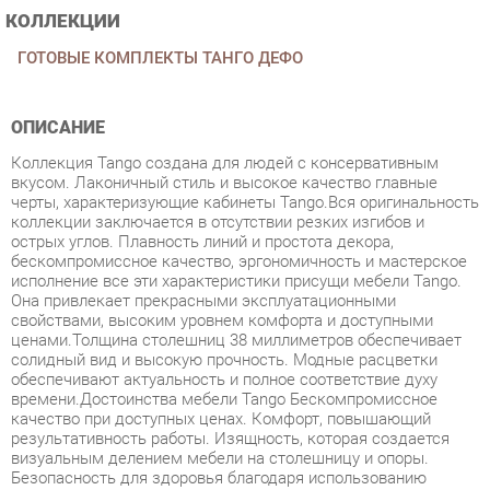
ОПИСАНИЕ
Коллекция Tango создана для людей с консервативным
вкусом. Лаконичный стиль и высокое качество главные
черты, характеризующие кабинеты Tango.Вся оригинальность
коллекции заключается в отсутствии резких изгибов и
острых углов. Плавность линий и простота декора,
бескомпромиссное качество, эргономичность и мастерское
исполнение все эти характеристики присущи мебели Tango.
Она привлекает прекрасными эксплуатационными
свойствами, высоким уровнем комфорта и доступными
ценами.Толщина столешниц 38 миллиметров обеспечивает
солидный вид и высокую прочность. Модные расцветки
обеспечивают актуальность и полное соответствие духу
времени.Достоинства мебели Tango Бескомпромиссное
качество при доступных ценах. Комфорт, повышающий
результативность работы. Изящность, которая создается
визуальным делением мебели на столешницу и опоры.
Безопасность для здоровья благодаря использованию
экологичных материалов. Использование немецких петель
Hettich. Они долговечны, обеспечивают бесшумное открытие
и закрытие шкафов в пределах 40 000 циклов. Защита
поверхности от истирания. Защита торцов противоударной