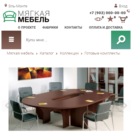
Эль-Монте
Вход
+7 (903) 000-00-00
Зак
0
0
0
обр
О ПРОЕКТЕ
ФАБРИКИ
КОНТАКТЫ
ОПЛАТА И ДОСТАВКА
зво
Мягкая мебель
Каталог
Коллекции
Готовые комплекты