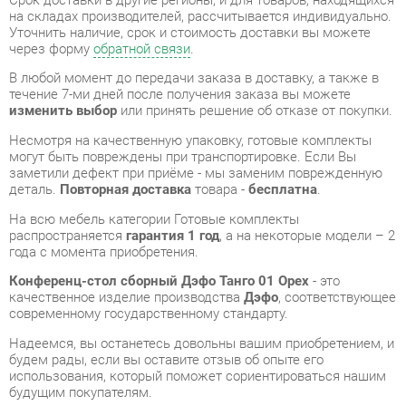
течение 7-ми дней после получения заказа вы можете
изменить выбор
или принять решение об отказе от покупки.
Несмотря на качественную упаковку, готовые комплекты
могут быть повреждены при транспортировке. Если Вы
заметили дефект при приёме - мы заменим поврежденную
деталь.
Повторная доставка
товара -
бесплатна
.
На всю мебель категории Готовые комплекты
распространяется
гарантия 1 год
, а на некоторые модели – 2
года с момента приобретения.
Конференц-стол сборный Дэфо Танго 01 Орех
- это
качественное изделие производства
Дэфо
, соответствующее
современному государственному стандарту.
Надеемся, вы останетесь довольны вашим приобретением, и
будем рады, если вы оставите отзыв об опыте его
использования, который поможет сориентироваться нашим
будущим покупателям.
Кроме формы
обратной связи
получить развёрнутую
консультацию, фото и видеообзор продукции вы можете по
e-mail, телефону в Екатеринбурге и через мессенджеры
Telegram и WhatsApp.
Готовые комплекты также можно сравнить между собой в