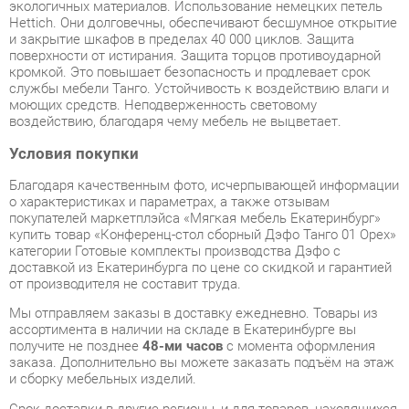
кромкой. Это повышает безопасность и продлевает срок
службы мебели Танго. Устойчивость к воздействию влаги и
моющих средств. Неподверженность световому
воздействию, благодаря чему мебель не выцветает.
Условия покупки
Благодаря качественным фото, исчерпывающей информации
о характеристиках и параметрах, а также отзывам
покупателей маркетплэйса «Мягкая мебель Екатеринбург»
купить товар «Конференц-стол сборный Дэфо Танго 01 Орех»
категории Готовые комплекты производства Дэфо с
доставкой из Екатеринбурга по цене со скидкой и гарантией
от производителя не составит труда.
Мы отправляем заказы в доставку ежедневно. Товары из
ассортимента в наличии на складе в Екатеринбурге вы
получите не позднее
48-ми часов
с момента оформления
заказа. Дополнительно вы можете заказать подъём на этаж
и сборку мебельных изделий.
Срок доставки в другие регионы, и для товаров, находящихся
на складах производителей, рассчитывается индивидуально.
Уточнить наличие, срок и стоимость доставки вы можете
через форму
обратной связи
.
В любой момент до передачи заказа в доставку, а также в