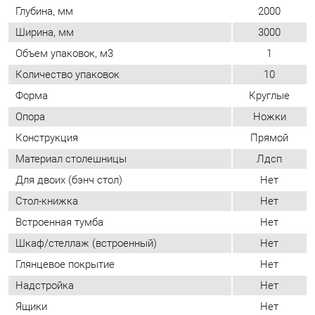
Форма
Круглые
Опора
Ножки
Конструкция
Прямой
Материал столешницы
Лдсп
Для двоих (бэнч стол)
Нет
Стол-книжка
Нет
Встроенная тумба
Нет
Шкаф/стеллаж (встроенный)
Нет
Глянцевое покрытие
Нет
Надстройка
Нет
Ящики
Нет
Полки
Нет
Тип (если нет нужного значения то этот
Стол для
пункт не заполняется)
заседаний
Размер
Большой