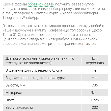
нашем шоу-руме и купить Конференц-стол сборный Дэфо
Танго 01 Орех, самостоятельно забрав его с нашего
центрального склада в г. Екатеринбург. Полный список
адресов и магазинов смотрите на странице
контактов
.
Для кого (если нет нужного значения то
Для
этот пункт не заполняется)
персонала
Отделение для системного блока
Нет
Выдвижная полка для клавиатуры
Нет
Высота, мм
736
Материал
Лдсп
Цвет
Орех
Вес упаковок, кг
202
Глубина, мм
2000
Ширина, мм
3000
Объем упаковок, м3
1
Количество упаковок
10