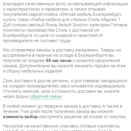
Дуб сонома светлый Ясень белый Золото» категории Готовые
комплекты производства Стиль с доставкой из
Екатеринбурга по цене со скидкой и гарантией от
производителя не составит труда.
Мы отправляем заказы в доставку ежедневно. Товары из
ассортимента в наличии на складе в Екатеринбурге вы
получите не позднее
48-ми часов
с момента оформления
заказа. Дополнительно вы можете заказать подъём на этаж
и сборку мебельных изделий.
Срок доставки в другие регионы, и для товаров, находящихся
на складах производителей, рассчитывается индивидуально.
Уточнить наличие, срок и стоимость доставки вы можете
через форму
обратной связи
.
В любой момент до передачи заказа в доставку, а также в
течение 7-ми дней после получения заказа вы можете
изменить выбор
или принять решение об отказе от покупки.
Несмотря на качественную упаковку, готовые комплекты
могут быть повреждены при транспортировке. Если Вы
заметили дефект при приёме - мы заменим поврежденную
деталь.
Повторная доставка
товара -
бесплатна
.
На всю мебель категории Готовые комплекты
распространяется
гарантия 1 год
, а на некоторые модели – 2