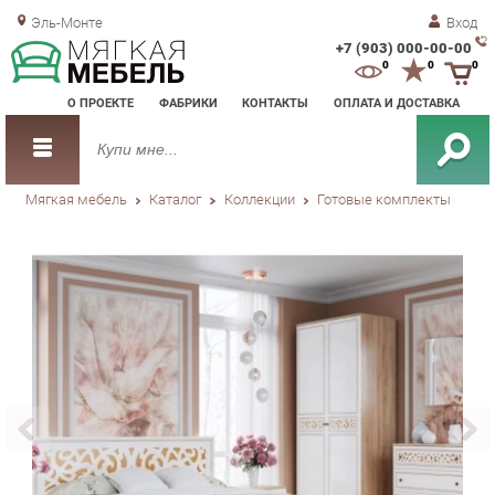
Эль-Монте
Вход
+7 (903) 000-00-00
Зак
0
0
0
обр
О ПРОЕКТЕ
ФАБРИКИ
КОНТАКТЫ
ОПЛАТА И ДОСТАВКА
зво
Мягкая мебель
Каталог
Коллекции
Готовые комплекты