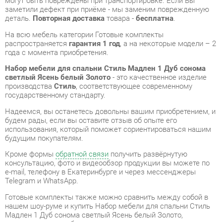
года с момента приобретения.
Набор мебели для спальни Стиль Мадлен 1 Дуб сонома
светлый Ясень белый Золото
- это качественное изделие
производства
Стиль
, соответствующее современному
государственному стандарту.
Надеемся, вы останетесь довольны вашим приобретением, и
будем рады, если вы оставите отзыв об опыте его
использования, который поможет сориентироваться нашим
будущим покупателям.
Кроме формы
обратной связи
получить развёрнутую
консультацию, фото и видеообзор продукции вы можете по
e-mail, телефону в Екатеринбурге и через мессенджеры
Telegram и WhatsApp.
Готовые комплекты также можно сравнить между собой в
нашем шоу-руме и купить Набор мебели для спальни Стиль
Мадлен 1 Дуб сонома светлый Ясень белый Золото,
самостоятельно забрав его с нашего центрального склада в
г. Екатеринбург. Полный список адресов и магазинов
смотрите на странице
контактов
.
Размеры спального
160x200