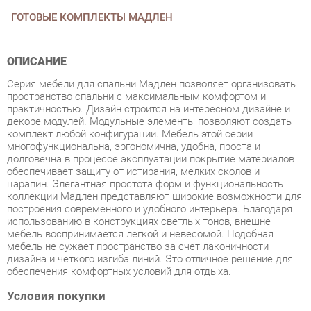
ОПИСАНИЕ
Серия мебели для спальни Мадлен позволяет организовать
пространство спальни с максимальным комфортом и
практичностью. Дизайн строится на интересном дизайне и
декоре модулей. Модульные элементы позволяют создать
комплект любой конфигурации. Мебель этой серии
многофункциональна, эргономична, удобна, проста и
долговечна в процессе эксплуатации покрытие материалов
обеспечивает защиту от истирания, мелких сколов и
царапин. Элегантная простота форм и функциональность
коллекции Мадлен представляют широкие возможности для
построения современного и удобного интерьера. Благодаря
использованию в конструкциях светлых тонов, внешне
мебель воспринимается легкой и невесомой. Подобная
мебель не сужает пространство за счет лаконичности
дизайна и четкого изгиба линий. Это отличное решение для
обеспечения комфортных условий для отдыха.
Условия покупки
Благодаря качественным фото, исчерпывающей информации
о характеристиках и параметрах, а также отзывам
покупателей маркетплэйса «Мягкая мебель Екатеринбург»
купить товар «Набор мебели для спальни Стиль Мадлен 1