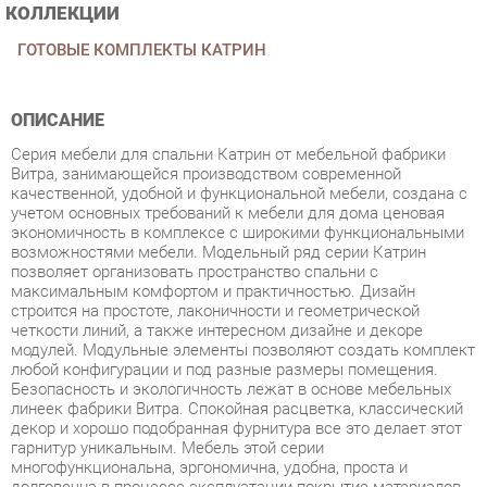
ОПИСАНИЕ
Серия мебели для спальни Катрин от мебельной фабрики
Витра, занимающейся производством современной
качественной, удобной и функциональной мебели, создана с
учетом основных требований к мебели для дома ценовая
экономичность в комплексе с широкими функциональными
возможностями мебели. Модельный ряд серии Катрин
позволяет организовать пространство спальни с
максимальным комфортом и практичностью. Дизайн
строится на простоте, лаконичности и геометрической
четкости линий, а также интересном дизайне и декоре
модулей. Модульные элементы позволяют создать комплект
любой конфигурации и под разные размеры помещения.
Безопасность и экологичность лежат в основе мебельных
линеек фабрики Витра. Спокойная расцветка, классический
декор и хорошо подобранная фурнитура все это делает этот
гарнитур уникальным. Мебель этой серии
многофункциональна, эргономична, удобна, проста и
долговечна в процессе эксплуатации покрытие материалов
обеспечивает защиту от истирания, мелких сколов и
царапин. Матрас не входит в состав комплекта. Коллекция
Катрин - это отличный вариант для построения оптимального
пространства даже небольшой комнаты. В данной серии на