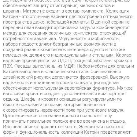
передний план выходит эргономика модули комбинируются
между для создания различных комплектов, отвечающий
потребностям заказчика. Модульность и мобильность
набора предоставляют безграничные возможности в
создании разных компоновок интерьера одного и того же
помещения, делая его индивидуальным и стильным. Каркас
изделий производится из ЛДСП, торцы обработаны кромкой
ПВХ. Фасады выполнены из МДФ. Набор мебели для спальни
Катрин выполнен в классическом стиле. Оригинальный
дизайнерский рисунок дополняется фрезеровкой. Высокую
надежность и длительный срок эксплуатации изделий
обеспечивает используемая европейская фурнитура. Мягкое
изголовье кровати создает дополнительный комфорт для
отдыха. Шкафы и кровати оснащены регулируемыми по
высоте ножками и опорами, которые позволяют
скорректировать неровности пола при установке модуля.
Ортопедическое основание кровати позволяет телу
принимать правильное положение во время сна и отдыха.
Изящная спинка придает легкость. Элегантная простота
форм и функциональность коллекции Катрин представляют
широкие возможности для построения современного,
динамичного и удобного интерьера комнаты. Благодаря
использованию в конструкциях светлых тонов, внешне
мебель воспринимается легкой и невесомой. Подобная
мебель не сужает пространство за счет лаконичности
дизайна и четкого изгиба линий. Это отличное решение для