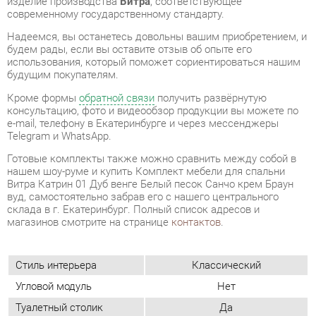
Кроме формы
обратной связи
получить развёрнутую
консультацию, фото и видеообзор продукции вы можете по
e-mail, телефону в Екатеринбурге и через мессенджеры
Telegram и WhatsApp.
Готовые комплекты также можно сравнить между собой в
нашем шоу-руме и купить Комплект мебели для спальни
Витра Катрин 01 Дуб венге Белый песок Санчо крем Браун
вуд, самостоятельно забрав его с нашего центрального
склада в г. Екатеринбург. Полный список адресов и
магазинов смотрите на странице
контактов
.
Стиль интерьера
Классический
Угловой модуль
Нет
Туалетный столик
Да
Мягкое изголовье
Да
Подъемный механизм у
Нет
кровати
Размеры спального
180x200
места кровати, см
Материал
Лдсп