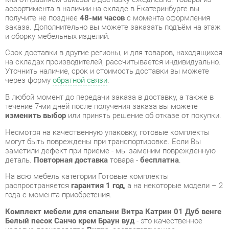
на складах производителей, рассчитывается индивидуально.
Уточнить наличие, срок и стоимость доставки вы можете
через форму
обратной связи
.
В любой момент до передачи заказа в доставку, а также в
течение 7-ми дней после получения заказа вы можете
изменить выбор
или принять решение об отказе от покупки.
Несмотря на качественную упаковку, готовые комплекты
могут быть повреждены при транспортировке. Если Вы
заметили дефект при приёме - мы заменим поврежденную
деталь.
Повторная доставка
товара -
бесплатна
.
На всю мебель категории Готовые комплекты
распространяется
гарантия 1 год
, а на некоторые модели – 2
года с момента приобретения.
Комплект мебели для спальни Витра Катрин 01 Дуб венге
Белый песок Санчо крем Браун вуд
- это качественное
изделие производства
Витра
, соответствующее
современному государственному стандарту.
Надеемся, вы останетесь довольны вашим приобретением, и
будем рады, если вы оставите отзыв об опыте его
использования, который поможет сориентироваться нашим
будущим покупателям.