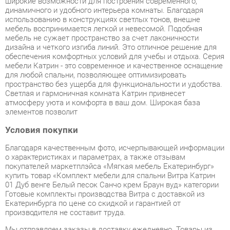
обеспечения комфортных условий для учебы и отдыха. Серия
мебели Катрин - это современное и качественное оснащение
для любой спальни, позволяющее оптимизировать
пространство без ущерба для функциональности и удобства.
Светлая и гармоничная комната Катрин привнесет
атмосферу уюта и комфорта в ваш дом. Широкая база
элементов позволит
Условия покупки
Благодаря качественным фото, исчерпывающей информации
о характеристиках и параметрах, а также отзывам
покупателей маркетплэйса «Мягкая мебель Екатеринбург»
купить товар «Комплект мебели для спальни Витра Катрин
01 Дуб венге Белый песок Санчо крем Браун вуд» категории
Готовые комплекты производства Витра с доставкой из
Екатеринбурга по цене со скидкой и гарантией от
производителя не составит труда.
Мы отправляем заказы в доставку ежедневно. Товары из
ассортимента в наличии на складе в Екатеринбурге вы
получите не позднее
48-ми часов
с момента оформления
заказа. Дополнительно вы можете заказать подъём на этаж
и сборку мебельных изделий.
Срок доставки в другие регионы, и для товаров, находящихся