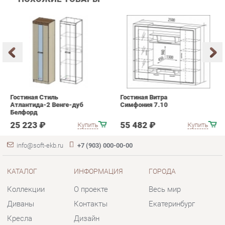
Гостиная Стиль
Гостиная Витра
К
Атлантида-2 Венге-дуб
Симфония 7.10
п
Белфорд
А
с
25 223 ₽
55 482 ₽
Купить
Купить
info@soft-ekb.ru
+7 (903) 000-00-00
КАТАЛОГ
ИНФОРМАЦИЯ
ГОРОДА
Коллекции
О проекте
Весь мир
Диваны
Контакты
Екатеринбург
Кресла
Дизайн
Кровати
Доставка и Оплата
Пуфики
Скидки и Акции
Банкетки
Политика
Обувницы
Гарантия
Комплектующие
Помощь
КОНТАКТЫ