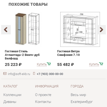
Гостиная Стиль
Гостиная Витра
К
Атлантида-2 Венге-дуб
Симфония 7.10
п
Белфорд
А
с
25 223 ₽
55 482 ₽
Купить
Купить
info@soft-ekb.ru
+7 (903) 000-00-00
КАТАЛОГ
ИНФОРМАЦИЯ
ГОРОДА
Коллекции
О проекте
Весь мир
Диваны
Контакты
Екатеринбург
Кресла
Дизайн
Кровати
Доставка и Оплата
Пуфики
Скидки и Акции
Банкетки
Политика
Обувницы
Гарантия