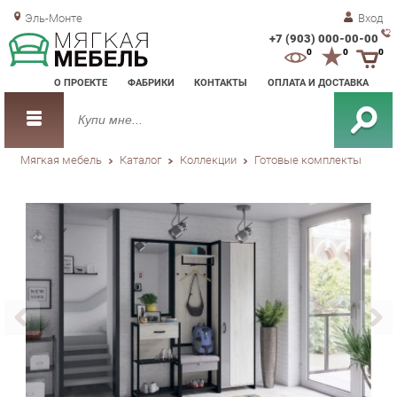
Эль-Монте
Вход
+7 (903) 000-00-00
Зак
0
0
0
обр
О ПРОЕКТЕ
ФАБРИКИ
КОНТАКТЫ
ОПЛАТА И ДОСТАВКА
зво
Мягкая мебель
Каталог
Коллекции
Готовые комплекты