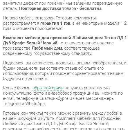
года с момента приобретения.
Комплект мебели для прихожей Любимый дом Техно ЛД 1
Дуб Крафт Белый Черный
- это качественное изделие
производства
Любимый дом
, соответствующее
современному государственному стандарту.
Надеемся, вы останетесь довольны вашим приобретением, и
будем рады, если вы оставите отзыв об опыте его
использования, который поможет сориентироваться нашим
будущим покупателям.
Кроме формы
обратной связи
получить развёрнутую
консультацию, фото и видеообзор продукции вы можете по
e-mail, телефону в Екатеринбурге и через мессенджеры
Telegram и WhatsApp.
Готовые комплекты также можно сравнить между собой в
нашем шоу-руме и купить Комплект мебели для прихожей
Любимый дом Техно ЛД 1 Дуб Крафт Белый Черный,
самостоятельно забрав его с нашего центрального склада в
г. Екатеринбург. Полный список адресов и магазинов
смотрите на странице
контактов
.
Стиль интерьера
Современный