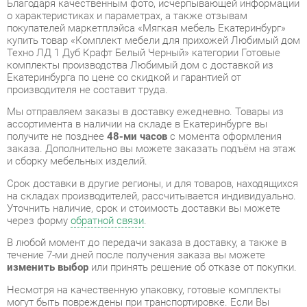
Техно ЛД 1 Дуб Крафт Белый Черный» категории Готовые
комплекты производства Любимый дом с доставкой из
Екатеринбурга по цене со скидкой и гарантией от
производителя не составит труда.
Мы отправляем заказы в доставку ежедневно. Товары из
ассортимента в наличии на складе в Екатеринбурге вы
получите не позднее
48-ми часов
с момента оформления
заказа. Дополнительно вы можете заказать подъём на этаж
и сборку мебельных изделий.
Срок доставки в другие регионы, и для товаров, находящихся
на складах производителей, рассчитывается индивидуально.
Уточнить наличие, срок и стоимость доставки вы можете
через форму
обратной связи
.
В любой момент до передачи заказа в доставку, а также в
течение 7-ми дней после получения заказа вы можете
изменить выбор
или принять решение об отказе от покупки.
Несмотря на качественную упаковку, готовые комплекты
могут быть повреждены при транспортировке. Если Вы
заметили дефект при приёме - мы заменим поврежденную
деталь.
Повторная доставка
товара -
бесплатна
.
На всю мебель категории Готовые комплекты
распространяется
гарантия 1 год
, а на некоторые модели – 2