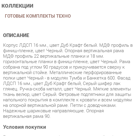
ОПИСАНИЕ
Корпус ЛДСП 16 мм., цвет Дуб Крафт белый. МДФ профиль в
финиш-пленке, цвет Черный. Опорная вертикальная рама
МДФ профиль 22 вертикальные планки и 18 мм.
горизонтальные планки в финиш-пленке, цвет Черный. Рама
собрана под углом 90 градусов и прикручивается сверху к
вертикальной стойке. Металлические перфорированные
полки цвет Черный - в модулях Тумба и Банкетка 600. Фасад
ЛДСП 16 мм., цвет Дуб Крафт белый, Серый шифер лак
глянец. Ручка-скоба металл, цвет Черный. Мягкие элементы
ткань велюр, цвет Серый. Фетровые подпятники для защиты
напольного покрытия в комплекте к кровати и всем модулям
на опорной вертикальной раме. Петли с доводчиками.
Надежные шариковые направляющие. Опорная
вертикальная рама 90.
Условия покупки
Благодаря качественным фото, исчерпывающей информации
о характеристиках и параметрах, а также отзывам
покупателей маркетплэйса «Мягкая мебель Екатеринбург»
купить товар «Комплект мебели для прихожей Любимый дом