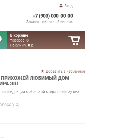
Вход
+7 (903) 000-00-00
Заказать обратный звонок
В корзине
товаров:
0
на сумму:
0
р.
Добавить в избранное
Я ПРИХОЖЕЙ ЛЮБИМЫЙ ДОМ
ЗИРА ЭШ
шие тенденции мебельной моды, поэтому она
голосов:
0
)