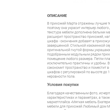
ОПИСАНИЕ
В прихожей Марта отражены лучшие т
поэтому она украсит интерьер любого
текстура мебели дополнена белыми м
расширит пространство прихожей, на
шкафа - окончания добавят в прихож
завершенной. Стильной изюминкой се
оригинальной гнутой формы,украшаю
подобранным модульным рядом прих
помещение любого размера. Петли пл
исключительно практичны и удобны. 
сэкономит пространство и поместит в
шкафов с регулировкой по высоте до 
неровности пола.
Условия покупки
Благодаря качественным фото, исче
характеристиках и параметрах, а так
маркетплэйса «Мягкая мебель Екатери
мебели для прихожей Любимый дом М