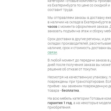
категории Готовые комплекты произв
из Екатеринбурга по цене со скидкой и
составит труда.
Мы отправляем заказы в доставку еже
в наличии на складе в Екатеринбурге 
часов
с момента оформления заказа. 
заказать подъём на этаж и сборку ме
Срок доставки в другие регионы, и дл
складах производителей, рассчитывае
наличие, срок и стоимость доставки 
связи
.
В любой момент до передачи заказа в д
дней после получения заказа вы може
решение об отказе от покупки.
Несмотря на качественную упаковку, 
повреждены при транспортировке. Есл
приёме - мы заменим поврежденную д
товара -
бесплатна
.
На всю мебель категории Готовые ко
гарантия 1 год
, а на некоторые модели
приобретения.