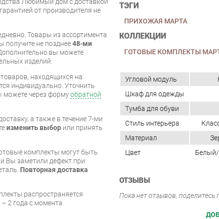
одства Любимый дом с доставкой
ТЭГИ
 гарантией от производителя не
ПРИХОЖАЯ МАРТА
дневно. Товары из ассортимента
КОЛЛЕКЦИИ
вы получите не позднее
48-ми
ГОТОВЫЕ КОМПЛЕКТЫ МАР
Дополнительно вы можете
бельных изделий.
я товаров, находящихся на
Угловой модуль
тся индивидуально. Уточнить
Шкаф для одежды
вы можете через форму
обратной
Тумба для обуви
оставку, а также в течение 7-ми
Стиль интерьера
Клас
те
изменить выбор
или принять
Материал
Зе
готовые комплекты могут быть
Цвет
Белый/
и Вы заметили дефект при
еталь.
Повторная доставка
ОТЗЫВЫ
мплекты распространяется
Пока нет отзывов, поделитесь
 – 2 года с момента
ДОБ