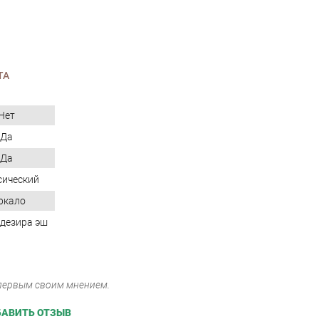
ТА
Нет
Да
Да
сический
ркало
дезира эш
 первым своим мнением.
АВИТЬ ОТЗЫВ