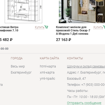
остиная Витра
Купить
Комплект мебели для
Купить
имфония 7.10
прихожей Стиль Оскар-7
А Модена 1 Дуб сонома
светлый Крем
5 482 ₽
27 163 ₽
-00-00
ГОРОДА
КАРТА САЙТА
КОНТАКТЫ
Весь мир
html-карта
Шоурум и склад самовы
Екатеринбург
xml-карта
Адрес: г. Екатеринбург, п
yml-прайс
Базовый, 47
та
Телефон: +7 (903) 000-00
Часы работы:
Пн - Пт:
10:00 - 18:00 (GM
Отправить сообщение