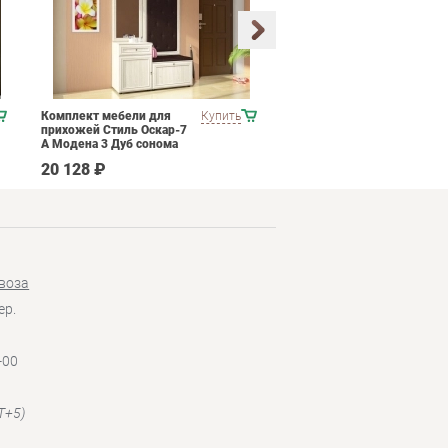
Комплект мебели для
Купить
Набор мягкой мебели
прихожей Стиль Оскар-7
ESF B-128
А Модена 3 Дуб сонома
светлый Крем
20 128 ₽
537 790 ₽
воза
ер.
-00
T+5)