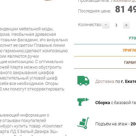
Производитель:
Любимый д
81 4
Последняя цена:
-
+
Количество:
енденции мебельной моды,
 дома. Необычная древесная
УТО
атовыми фасадами, это визуально
полнит ее светом Плавные линии
ую гармонию,сделают композицию
ПРИГЛ
рии являются ручки
щие композицию. С оптимально
ГАРАН
ожей Марта можно обустроить
авного закрывания шкафов
Вместительный угловой шкаф
Доставка
по
г. Екат
 себе все необходимое. Опоры
10 мм помогут откорректировать
Сборка
с базовой г
рпывающей информации о
же отзывам покупателей
Подъём на этаж -
20
нбург» купить товар «Комплект
арта ЛД 5 Белый Дезира Эш»