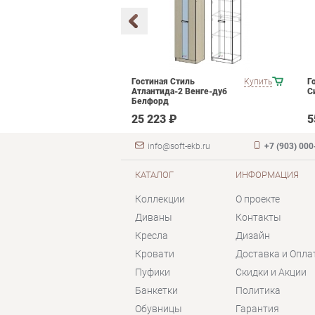
мебели для
Купить
Гостиная Стиль
Купить
Г
ания POINTEX
Атлантида-2 Венге-дуб
С
T 02 Черный
Белфорд
 ₽
25 223 ₽
5
info@soft-ekb.ru
+7 (903) 000
КАТАЛОГ
ИНФОРМАЦИЯ
Коллекции
О проекте
Диваны
Контакты
Кресла
Дизайн
Кровати
Доставка и Опла
Пуфики
Скидки и Акции
Банкетки
Политика
Обувницы
Гарантия