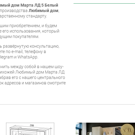
имый дом Марта ЛД 5 Белый
е производства
Любимый дом
,
арственному стандарту.
шим приобретением, и будем
е его использования, который
дущим покупателям.
ь развёрнутую консультацию,
е по e-mail, телефону в
legram и WhatsApp.
нить между собой в нашем шоу-
прихожей Любимый дом Марта ЛД
абрав его с нашего центрального
сок адресов и магазинов смотрите