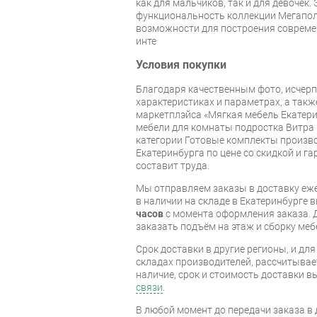
как для мальчиков, так и для девочек.
функциональность коллекции Мегапо
возможности для построения совреме
инте
Условия покупки
Благодаря качественным фото, исче
характеристиках и параметрах, а так
маркетплэйса «Мягкая мебель Екатери
мебели для комнаты подростка Витра 
категории Готовые комплекты произво
Екатеринбурга по цене со скидкой и г
составит труда.
Мы отправляем заказы в доставку еже
в наличии на складе в Екатеринбурге 
часов
с момента оформления заказа. 
заказать подъём на этаж и сборку ме
Срок доставки в другие регионы, и дл
складах производителей, рассчитывае
наличие, срок и стоимость доставки 
связи
.
В любой момент до передачи заказа в д