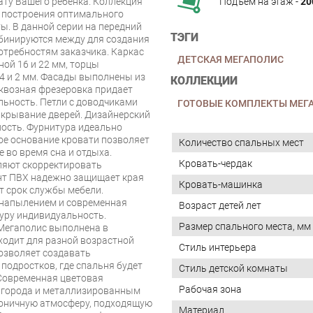
ту Вашего ребенка. Коллекция
Подъём на этаж -
20
я построения оптимального
. В данной серии на передний
ТЭГИ
бинируются между для создания
отребностям заказчика. Каркас
ДЕТСКАЯ МЕГАПОЛИС
ой 16 и 22 мм, торцы
4 и 2 мм. Фасады выполнены из
КОЛЛЕКЦИИ
квозная фрезеровка придает
ьность. Петли с доводчиками
ГОТОВЫЕ КОМПЛЕКТЫ МЕГ
акрывание дверей. Дизайнерский
ость. Фурнитура идеально
ое основание кровати позволяет
Количество спальных мест
 во время сна и отдыха.
Кровать-чердак
ляют скорректировать
нт ПВХ надежно защищает края
Кровать-машинка
ет срок службы мебели.
 напылением и современная
Возраст детей лет
уру индивидуальность.
Размер спального места, мм
Мегаполис выполнена в
ходит для разной возрастной
Стиль интерьера
озволяет создавать
одростков, где спальня будет
Стиль детской комнаты
 Современная цветовая
Рабочая зона
 города и металлизированным
моничную атмосферу, подходящую
Материал