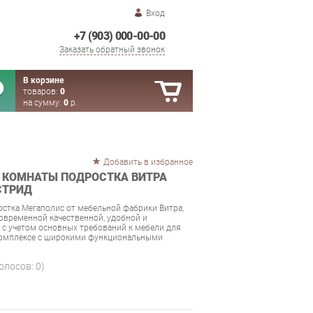
Вход
+7 (903) 000-00-00
Заказать обратный звонок
В корзине
товаров:
0
на сумму:
0
р.
Добавить в избранное
 КОМНАТЫ ПОДРОСТКА ВИТРА
СТРИД
стка Мегаполис от мебельной фабрики Витра,
временной качественной, удобной и
 с учетом основных требований к мебели для
комплексе с широкими функциональными
голосов:
0
)