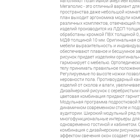
наполняют позитивной энергией комна
Мегаполис - это отличный вариант дл
пространства даже небольшой комнаты
план выходит эргономика модули ком
различных комплектов, отвечающий п
изделий производится из ЛДСП толщин
обработаны кромкой ПВХ толщиной 0,
МДФ толщиной 10 мм. Оригинальная с
мебели выразительность и индивидуал
обеспечивают плавное и бесшумное з
рисунок придает изделиям оригинальн
гармонирует с мебелью. Ортопедическ
телу принимать правильное положение
Регулируемые по высоте ножки позво
неровности пола. Противоударный ка
изделий от сколов и влаги, увеличива
Дизайнерский рисунок с серебристым
цветовая комбинация придают гарнит
Модульная программа подростковой 
динамичном современном стиле и под
аудитории. Широкий модульный ряд п
многофункциональные интерьеры для п
одновременно гостиной и кабинетом.
комбинация с дизайнерским рисунком
эффектом свечения окон создает гар