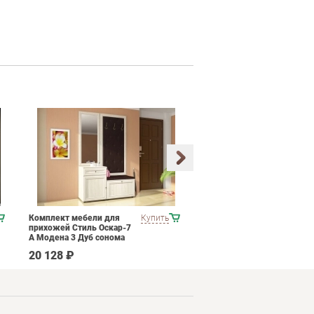
Комплект мебели для
Купить
Комплект мебели для
прихожей Стиль Оскар-7
зоны ожидания POINTEX
А Модена 3 Дуб сонома
CONSTRUCT 02 Черный
светлый Крем
20 128 ₽
104 490 ₽