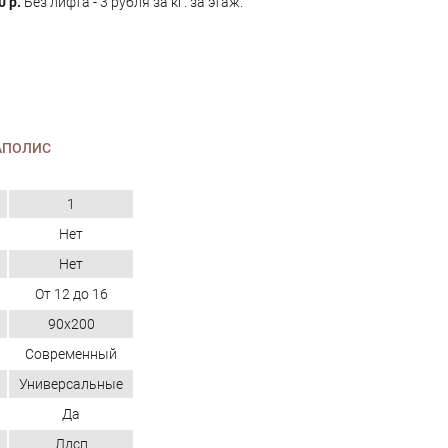
0 р.
Без лифта - 3 рубля за кг. за этаж.
АПОЛИС
1
Нет
Нет
От 12 до 16
90х200
Современный
Универсальные
Да
Лдсп