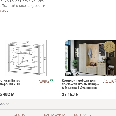
льно забрав его с нашего
г. Полный список адресов и
актов
.
остиная Витра
Купить
Комплект мебели для
Купить
имфония 7.10
прихожей Стиль Оскар-7
А Модена 1 Дуб сонома
светлый Крем
5 482 ₽
27 163 ₽
-00-00
ГОРОДА
КАРТА САЙТА
КОНТАКТЫ