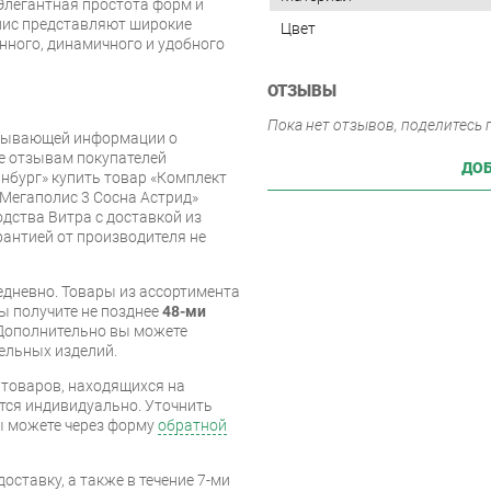
 Элегантная простота форм и
лис представляют широкие
Цвет
нного, динамичного и удобного
ОТЗЫВЫ
Пока нет отзывов, поделитесь
рпывающей информации о
же отзывам покупателей
ДОБ
нбург» купить товар «Комплект
Мегаполис 3 Сосна Астрид»
дства Витра с доставкой из
арантией от производителя не
дневно. Товары из ассортимента
вы получите не позднее
48-ми
Дополнительно вы можете
бельных изделий.
я товаров, находящихся на
тся индивидуально. Уточнить
вы можете через форму
обратной
оставку, а также в течение 7-ми