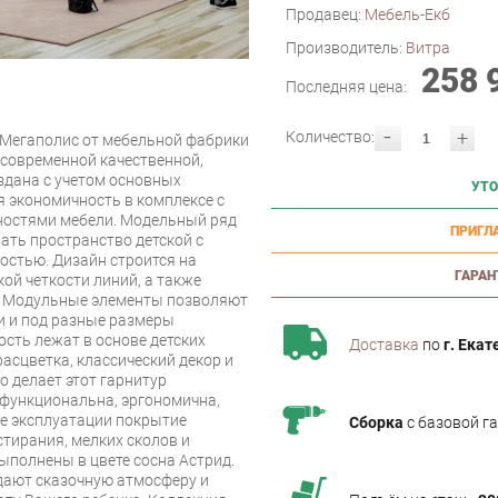
Продавец:
Мебель-Екб
Производитель:
Витра
258 
Последняя цена:
-
+
Количество:
 Мегаполис от мебельной фабрики
современной качественной,
здана с учетом основных
УТО
я экономичность в комплексе с
остями мебели. Модельный ряд
ПРИГЛ
ать пространство детской с
стью. Дизайн строится на
ГАРАН
кой четкости линий, а также
й. Модульные элементы позволяют
и и под разные размеры
ость лежат в основе детских
Доставка
по
г. Екат
асцветка, классический декор и
о делает этот гарнитур
офункциональна, эргономична,
се эксплуатации покрытие
Сборка
с базовой г
стирания, мелких сколов и
ыполнены в цвете сосна Астрид.
дают сказочную атмосферу и