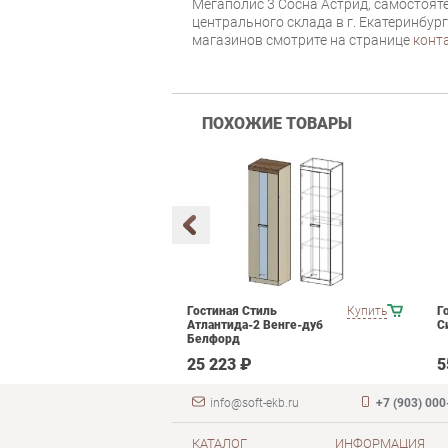
Мегаполис 3 Сосна Астрид, самостояте
центрального склада в г. Екатеринбур
магазинов смотрите на странице
конт
ПОХОЖИЕ ТОВАРЫ
мебели для
Купить
Гостиная Стиль
Купить
Г
ания POINTEX
Атлантида-2 Венге-дуб
С
T 01 Черный
Белфорд
 ₽
25 223 ₽
5
info@soft-ekb.ru
+7 (903) 000
КАТАЛОГ
ИНФОРМАЦИЯ