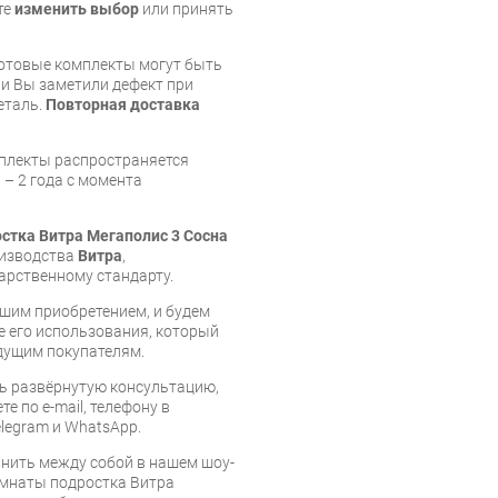
те
изменить выбор
или принять
готовые комплекты могут быть
и Вы заметили дефект при
еталь.
Повторная доставка
мплекты распространяется
 – 2 года с момента
стка Витра Мегаполис 3 Сосна
оизводства
Витра
,
арственному стандарту.
шим приобретением, и будем
е его использования, который
дущим покупателям.
ь развёрнутую консультацию,
е по e-mail, телефону в
legram и WhatsApp.
нить между собой в нашем шоу-
омнаты подростка Витра