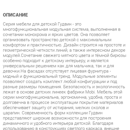
Серия мебели для детской Гудвин - это
многофункциональная модульная система, выполненная в
сочетании монохрома и ярких цветов. Она позволяет
организовать пространство детской с максимальным
комфортом и практичностью. Дизайн строится на простоте и
геометрической четкости линий, а также интересном декоре
модулей.Сочетание свежего мятного цвета и тёмной бирюзы
особенно подходит к детскому интерьеру, и является
универсальным решением как для мальчика, так и для
девочки.На фасадах отсутствует лицевая фурнитура -
модный и функциональный тренд. Модульные элементы
позволяют создать комплект любой конфигурации и под
разные размеры помещения. Безопасность и экологичность
лежат в основе детских линеек фабрики Mobi. Мебель этой
серии многофункциональна, эргономична, удобна, проста и
долговечна в процессе эксплуатации покрытие материалов
обеспечивает защиту от истирания, мелких сколов и
царапин. Современность форм коллекции Гудвин
представляют широкие возможности для построения
динамичного и удобного интерьера детской. Благодаря
использованию в конструкциях светлого каркаса, внешне
мебель воспринимается легкой и невесомой. Подобная
мебель не сужает пространство за счет лаконичности
дизайна и четкого изгиба линий. Это отличное решение для
обеспечения комфортных условий для учебы и отдыха. Серия