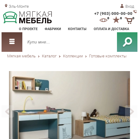
Эль-Монте
Вход
+7 (903) 000-00-00
Зак
0
0
0
обр
О ПРОЕКТЕ
ФАБРИКИ
КОНТАКТЫ
ОПЛАТА И ДОСТАВКА
зво
Мягкая мебель
Каталог
Коллекции
Готовые комплекты