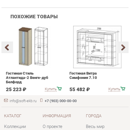
Гостиная Стиль
Гостиная Витра
К
Атлантида-2 Венге-дуб
Симфония 7.10
п
Белфорд
А
с
25 223 ₽
55 482 ₽
Купить
Купить
info@soft-ekb.ru
+7 (903) 000-00-00
КАТАЛОГ
ИНФОРМАЦИЯ
ГОРОДА
Коллекции
О проекте
Весь мир
Диваны
Контакты
Екатеринбург
Кресла
Дизайн
Кровати
Доставка и Оплата
Пуфики
Скидки и Акции
Банкетки
Политика
Обувницы
Гарантия