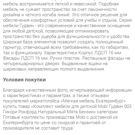
мебели Гудвин - это современное и качественное оснащение
для любой детской, позволяющее оптимизировать
пространство без ущерба для функциональности и удобства.
Широкая база элементов позволит создать полноценный
гарнитур, отвечающий всем требованиям, как по габаритам,
так и функционалу. Характеристики Корпус ЛДСП 16 мм.
Фасады ЛДСП 16 мм. Ручки пластик. Распашные фасады на
четырехшарнирных дверях. Выдвижные ящики на
шариковых направляющих полного выдвижения.
Условия покупки
Благодаря качественным фото, исчерпывающей информации
о характеристиках и параметрах, а также отзывам
покупателей маркетплэйса «Мягкая мебель Екатеринбург»
купить товар «Комплект мебели для детской Mobi Гудвин 003
Гикори Рокфорд Натуральный Мята Бензин» категории
Готовые комплекты производства Mobi с доставкой из
Екатеринбурга по цене со скидкой и гарантией от
производителя не составит труда.
Мы отправляем заказы в доставку ежедневно. Товары из
ассортимента в наличии на складе в Екатеринбурге вы
получите не позднее
48-ми часов
с момента оформления
заказа. Дополнительно вы можете заказать подъём на этаж
и сборку мебельных изделий.