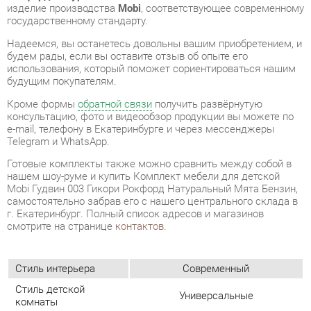
будущим покупателям.
Кроме формы
обратной связи
получить развёрнутую
консультацию, фото и видеообзор продукции вы можете по
e-mail, телефону в Екатеринбурге и через мессенджеры
Telegram и WhatsApp.
Готовые комплекты также можно сравнить между собой в
нашем шоу-руме и купить Комплект мебели для детской
Mobi Гудвин 003 Гикори Рокфорд Натуральный Мята Бензин,
самостоятельно забрав его с нашего центрального склада в
г. Екатеринбург. Полный список адресов и магазинов
смотрите на странице
контактов
.
Стиль интерьера
Современный
Стиль детской
Универсальные
комнаты
Рабочая зона
Да
Количество спальных
1
мест
Кровать-чердак
Нет
Кровать-машинка
Нет