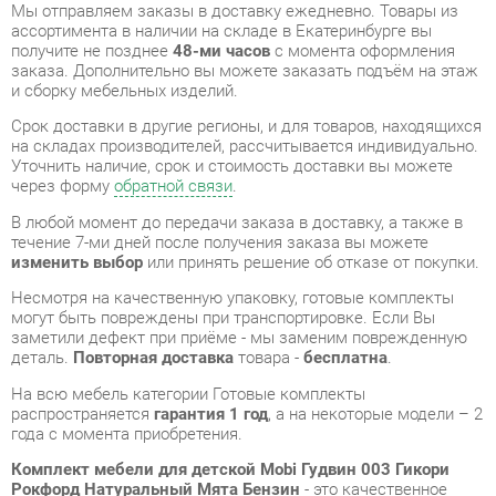
Срок доставки в другие регионы, и для товаров, находящихся
на складах производителей, рассчитывается индивидуально.
Уточнить наличие, срок и стоимость доставки вы можете
через форму
обратной связи
.
В любой момент до передачи заказа в доставку, а также в
течение 7-ми дней после получения заказа вы можете
изменить выбор
или принять решение об отказе от покупки.
Несмотря на качественную упаковку, готовые комплекты
могут быть повреждены при транспортировке. Если Вы
заметили дефект при приёме - мы заменим поврежденную
деталь.
Повторная доставка
товара -
бесплатна
.
На всю мебель категории Готовые комплекты
распространяется
гарантия 1 год
, а на некоторые модели – 2
года с момента приобретения.
Комплект мебели для детской Mobi Гудвин 003 Гикори
Рокфорд Натуральный Мята Бензин
- это качественное
изделие производства
Mobi
, соответствующее современному
государственному стандарту.
Надеемся, вы останетесь довольны вашим приобретением, и
будем рады, если вы оставите отзыв об опыте его
использования, который поможет сориентироваться нашим