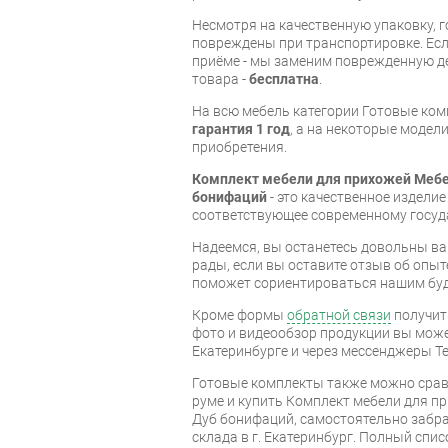
Несмотря на качественную упаковку, 
повреждены при транспортировке. Есл
приёме - мы заменим поврежденную д
товара -
бесплатна
.
На всю мебель категории Готовые ко
гарантия 1 год
, а на некоторые модели
приобретения.
Комплект мебели для прихожей Мебе
бонифаций
- это качественное издели
соответствующее современному госуд
Надеемся, вы останетесь довольны ва
рады, если вы оставите отзыв об опыт
поможет сориентироваться нашим бу
Кроме формы
обратной связи
получит
фото и видеообзор продукции вы может
Екатеринбурге и через мессенджеры Te
Готовые комплекты также можно срав
руме и купить Комплект мебели для п
Дуб бонифаций, самостоятельно забра
склада в г. Екатеринбург. Полный спи