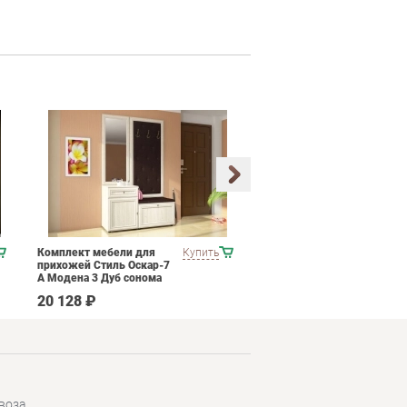
Комплект мебели для
Купить
Готовый комплект
прихожей Стиль Оскар-7
мягкой мебели Chairman
А Модена 3 Дуб сонома
Парм 1
светлый Крем
20 128 ₽
240 590 ₽
воза