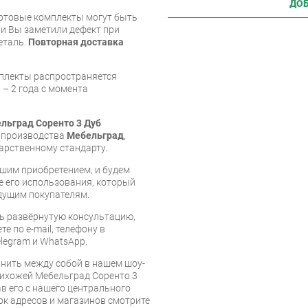
ДОБ
готовые комплекты могут быть
и Вы заметили дефект при
еталь.
Повторная доставка
мплекты распространяется
 – 2 года с момента
льград Соренто 3 Дуб
е производства
Мебельград
,
арственному стандарту.
шим приобретением, и будем
е его использования, который
дущим покупателям.
ь развёрнутую консультацию,
е по e-mail, телефону в
legram и WhatsApp.
нить между собой в нашем шоу-
рихожей Мебельград Соренто 3
в его с нашего центрального
сок адресов и магазинов смотрите