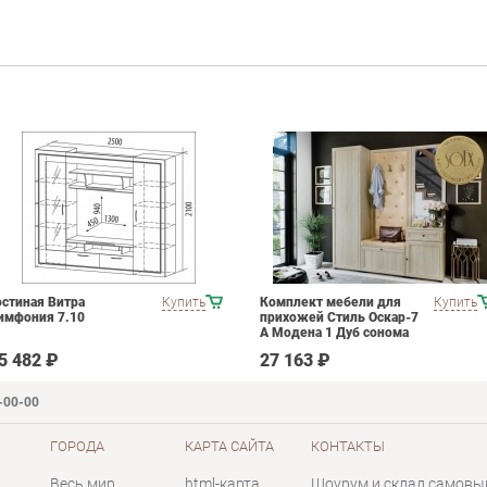
остиная Витра
Купить
Комплект мебели для
Купить
имфония 7.10
прихожей Стиль Оскар-7
А Модена 1 Дуб сонома
светлый Крем
5 482 ₽
27 163 ₽
-00-00
ГОРОДА
КАРТА САЙТА
КОНТАКТЫ
Весь мир
html-карта
Шоурум и склад самовы