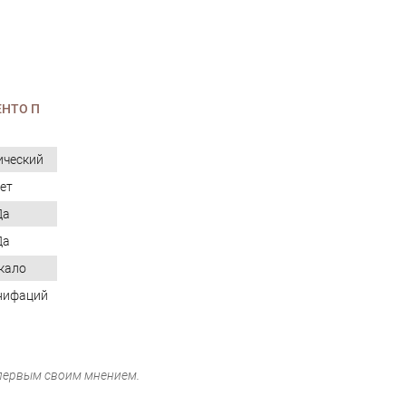
НТО П
ический
ет
Да
Да
кало
нифаций
 первым своим мнением.