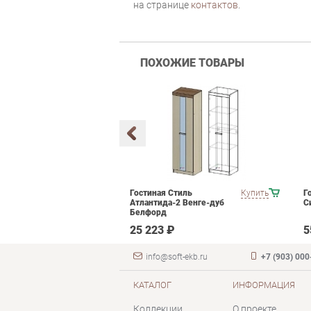
на странице
контактов
.
ПОХОЖИЕ ТОВАРЫ
кой мебели
Купить
Гостиная Стиль
Купить
Г
ce
Атлантида-2 Венге-дуб
С
Белфорд
 ₽
25 223 ₽
5
info@soft-ekb.ru
+7 (903) 000
КАТАЛОГ
ИНФОРМАЦИЯ
Коллекции
О проекте