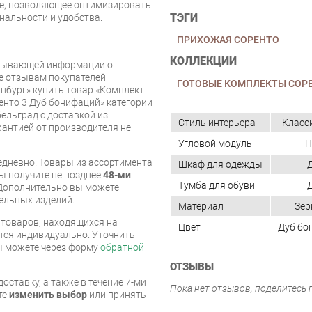
ле, позволяющее оптимизировать
ТЭГИ
нальности и удобства.
ПРИХОЖАЯ СОРЕНТО
КОЛЛЕКЦИИ
рпывающей информации о
же отзывам покупателей
ГОТОВЫЕ КОМПЛЕКТЫ СОРЕ
нбург» купить товар «Комплект
нто 3 Дуб бонифаций» категории
ельград с доставкой из
Стиль интерьера
Класс
арантией от производителя не
Угловой модуль
Н
дневно. Товары из ассортимента
Шкаф для одежды
вы получите не позднее
48-ми
Тумба для обуви
Дополнительно вы можете
бельных изделий.
Материал
Зер
я товаров, находящихся на
Цвет
Дуб бо
тся индивидуально. Уточнить
вы можете через форму
обратной
ОТЗЫВЫ
оставку, а также в течение 7-ми
Пока нет отзывов, поделитесь
те
изменить выбор
или принять