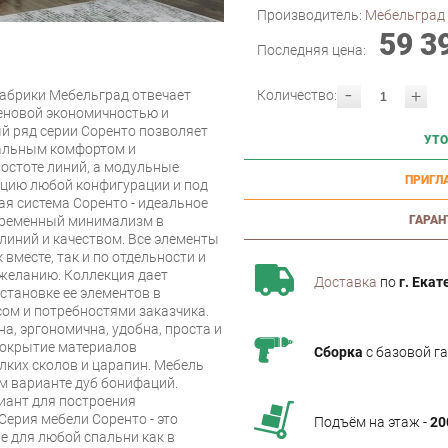
Производитель:
Мебельград
59 3
Последняя цена:
-
+
фабрики Мебельград отвечает
Количество:
ценовой экономичностью и
й ряд серии Соренто позволяет
УТО
мальным комфортом и
ростоте линий, а модульные
ПРИГЛ
цию любой конфигурации и под
я система Соренто - идеальное
овременный минимализм в
ГАРАН
линий и качеством. Все элементы
вместе, так и по отдельности и
желанию. Коллекция дает
Доставка
по
г. Екат
становке ее элементов в
ом и потребностями заказчика.
а, эргономична, удобна, проста и
покрытие материалов
Сборка
с базовой г
лких сколов и царапин. Мебель
м варианте дуб бонифаций.
риант для построения
Серия мебели Соренто - это
Подъём на этаж -
20
е для любой спальни как в