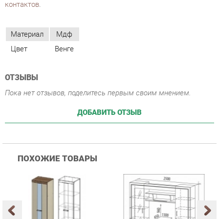
ОТЗЫВЫ
Пока нет отзывов, поделитесь первым своим мнением.
ДОБАВИТЬ ОТЗЫВ
ПОХОЖИЕ ТОВАРЫ
Гостиная Стиль
Гостиная Витра
К
Атлантида-2 Венге-дуб
Симфония 7.10
п
Белфорд
А
с
25 223 ₽
55 482 ₽
Купить
Купить