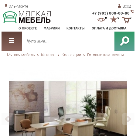
Эль-Монте
Вход
+7 (903) 000-00-00
Зак
0
0
0
обр
О ПРОЕКТЕ
ФАБРИКИ
КОНТАКТЫ
ОПЛАТА И ДОСТАВКА
зво
Мягкая мебель
Каталог
Коллекции
Готовые комплекты