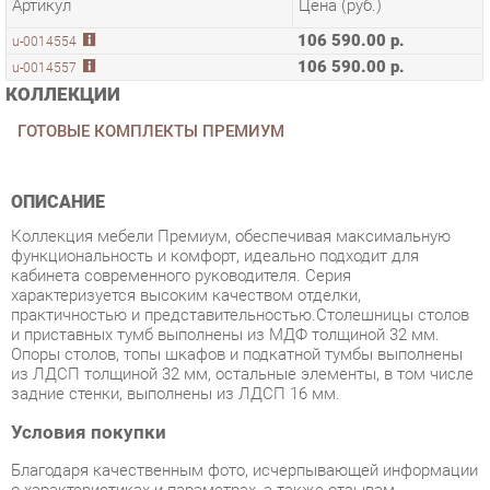
106 590.00 р.
u-0014557
КОЛЛЕКЦИИ
ГОТОВЫЕ КОМПЛЕКТЫ ПРЕМИУМ
ОПИСАНИЕ
Коллекция мебели Премиум, обеспечивая максимальную
функциональность и комфорт, идеально подходит для
кабинета современного руководителя. Серия
характеризуется высоким качеством отделки,
практичностью и представительностью.Столешницы столов
и приставных тумб выполнены из МДФ толщиной 32 мм.
Опоры столов, топы шкафов и подкатной тумбы выполнены
из ЛДСП толщиной 32 мм, остальные элементы, в том числе
задние стенки, выполнены из ЛДСП 16 мм.
Условия покупки
Благодаря качественным фото, исчерпывающей информации
о характеристиках и параметрах, а также отзывам
покупателей маркетплэйса «Мягкая мебель Екатеринбург»
купить товар «Набор мебели для руководителя Альтерна
Премиум Набор 2 Венге» категории Готовые комплекты
производства Альтерна с доставкой из Екатеринбурга по