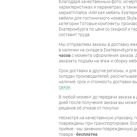
Благодаря качественным фото, исче
характеристиках и параметрах, а так
маркетплэйса «Мягкая мебель Екатери
мебели для гостиничного номера Skyl
категории Готовые комплекты произво
Екатеринбурга по цене со скидкой и г
составит труда.
Мы отправляем заказы в доставку еже
в наличии на складе в Екатеринбурге 
часов
с момента оформления заказа. 
заказать подъём на этаж и сборку ме
Срок доставки в другие регионы, и дл
складах производителей, рассчитывае
наличие, срок и стоимость доставки 
связи
.
В любой момент до передачи заказа в д
дней после получения заказа вы може
решение об отказе от покупки.
Несмотря на качественную упаковку, 
повреждены при транспортировке. Есл
приёме - мы заменим поврежденную д
товара -
бесплатна
.