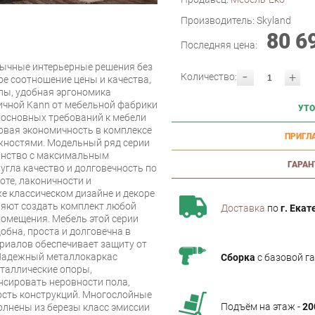
Производитель:
Skyland
80 6
Последняя цена:
бычные интерьерные решения без
-
+
Количество:
е соотношение цены и качества,
лы, удобная эргономика
ичной Kann от мебельной фабрики
УТО
м основных требований к мебели
новая экономичность в комплексе
ПРИГЛ
ностями. Модельный ряд серии
анство с максимальным
ГАРАН
угла качество и долговечность по
оте, лаконичности и
же классическом дизайне и декоре
яют создать комплект любой
Доставка
по
г. Екат
омещения. Мебель этой серии
обна, проста и долговечна в
риалов обеспечивает защиту от
 Надежный металлокаркас
Сборка
с базовой г
еталлические опоры,
нсировать неровности пола,
ость конструкций. Многослойные
Подъём на этаж -
20
лнены из березы класс эмиссии