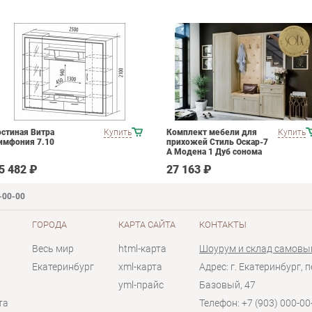
остиная Витра
Купить
Комплект мебели для
Купить
имфония 7.10
прихожей Стиль Оскар-7
А Модена 1 Дуб сонома
светлый Крем
5 482 ₽
27 163 ₽
-00-00
ГОРОДА
КАРТА САЙТА
КОНТАКТЫ
Весь мир
html-карта
Шоурум и склад самовы
Екатеринбург
xml-карта
Адрес: г. Екатеринбург, п
yml-прайс
Базовый, 47
та
Телефон: +7 (903) 000-00