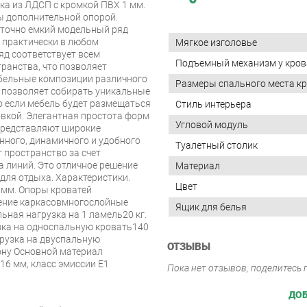
ка из ЛДСП с кромкой ПВХ 1 мм.
 дополнительной опорой.
аточно емкий модельный ряд
 практически в любом
Мягкое изголовье
д соответствует всем
Подъемный механизм у кров
ранства, что позволяет
бельные композиции различного
Размеры спального места кр
 позволяет собирать уникальные
о если мебель будет размещаться
Стиль интерьера
вкой. Элегантная простота форм
Угловой модуль
представляют широкие
нного, динамичного и удобного
Туалетный столик
 пространство за счет
а линий. Это отличное решение
Материал
для отдыха. Характеристики.
Цвет
 мм. Опоры кроватей
ение каркасовмногослойные
Ящик для белья
ная нагрузка на 1 ламель20 кг.
ка на односпальную кровать140
рузка на двуспальную
ОТЗЫВЫ
рону Основной материал
16 мм, класс эмиссии Е1
Пока нет отзывов, поделитесь
ДОБ