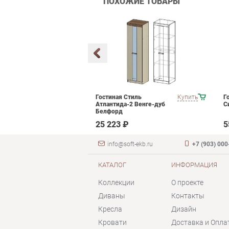
ПОХОЖИЕ ТОВАРЫ
кой мебели
Купить
Гостиная Стиль
Купить
Г
Атлантида-2 Венге-дуб
С
Белфорд
 ₽
25 223 ₽
5
info@soft-ekb.ru
+7 (903) 000
КАТАЛОГ
ИНФОРМАЦИЯ
Коллекции
О проекте
Диваны
Контакты
Кресла
Дизайн
Кровати
Доставка и Опла