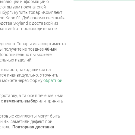
рпывающей информации о
же отзывам покупателей
нбург» купить товар «Комплект
and Kann 01 Дуб сонома светлый»
дства Skyland с доставкой из
арантией от производителя не
дневно. Товары из ассортимента
вы получите не позднее
48-ми
Дополнительно вы можете
бельных изделий.
я товаров, находящихся на
тся индивидуально. Уточнить
вы можете через форму
обратной
оставку, а также в течение 7-ми
те
изменить выбор
или принять
готовые комплекты могут быть
и Вы заметили дефект при
еталь.
Повторная доставка