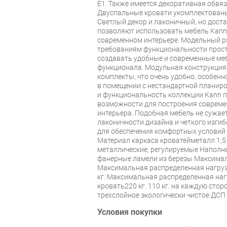
Е1. Также имеется декоративная обвяз
Двуспальные кровати укомплектованы
Светлый декор и лаконичный, но дост
позволяют использовать мебель Kann
современном интерьере. Модельный ря
требованиям функциональности прост
создавать удобные и современные ме
функционала. Модульная конструкция
комплекты, что очень удобно, особенн
в помещении с нестандартной планиро
и функциональность коллекции Kann 
возможности для построения совреме
интерьера. Подобная мебель не сужает
лаконичности дизайна и четкого изгиб
для обеспечения комфортных условий 
Материал каркаса кроватейметалл 1,5
металлические, регулируемые Наполн
фанерные ламели из березы Максималь
Максимальная распределенная нагруз
кг. Максимальная распределенная наг
кровать220 кг. 110 кг. на каждую сто
трехслойное экологически чистое ДСП 
Условия покупки