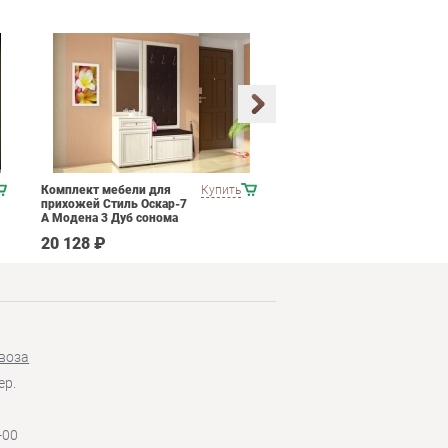
Комплект мебели для
Купить
Набор мягкой мебели
прихожей Стиль Оскар-7
ESF Castello
А Модена 3 Дуб сонома
светлый Крем
20 128 ₽
665 690 ₽
воза
ер.
-00