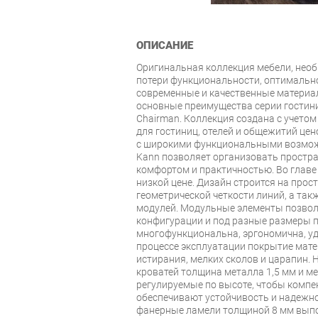
ОПИСАНИЕ
Оригинальная коллекция мебели, нео
потери функциональности, оптимально
современные и качественные материа
основные преимущества серии гостин
Chairman. Коллекция создана с учето
для гостиниц, отелей и общежитий це
с широкими функциональными возмож
Kann позволяет организовать простр
комфортом и практичностью. Во главе 
низкой цене. Дизайн строится на прост
геометрической четкости линий, а так
модулей. Модульные элементы позвол
конфигурации и под разные размеры п
многофункциональна, эргономична, уд
процессе эксплуатации покрытие мате
истирания, мелких сколов и царапин.
кроватей толщина металла 1,5 мм и м
регулируемые по высоте, чтобы компе
обеспечивают устойчивость и надежн
фанерные ламели толщиной 8 мм выпо