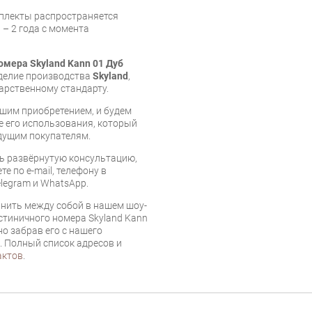
мплекты распространяется
 – 2 года с момента
омера Skyland Kann 01 Дуб
зделие производства
Skyland
,
арственному стандарту.
шим приобретением, и будем
е его использования, который
дущим покупателям.
ь развёрнутую консультацию,
е по e-mail, телефону в
legram и WhatsApp.
нить между собой в нашем шоу-
стиничного номера Skyland Kann
о забрав его с нашего
г. Полный список адресов и
актов
.