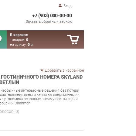
Вход
+7 (903) 000-00-00
Заказать обратный звонок
В корзине
товаров:
0
на сумму:
0
р.
Добавить в избранное
 ГОСТИНИЧНОГО НОМЕРА SKYLAND
СВЕТЛЫЙ
 необычные интерьерные решения без потери
соотношение цены и качества, современные и
ая эргономика основные преимущества серии
фабрики Chairman
голосов:
0
)