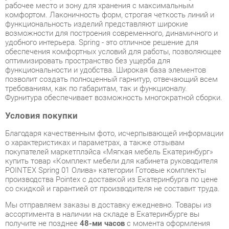
обеспечения комфортных условий для работы, позволяющее
оптимизировать пространство без ущерба для
функциональности и удобства. Широкая база элементов
позволит создать полноценный гарнитур, отвечающий всем
требованиям, как по габаритам, так и функционалу.
Фурнитура обеспечивает возможность многократной сборки.
Условия покупки
Благодаря качественным фото, исчерпывающей информации
о характеристиках и параметрах, а также отзывам
покупателей маркетплэйса «Мягкая мебель Екатеринбург»
купить товар «Комплект мебели для кабинета руководителя
POINTEX Spring 01 Олива» категории Готовые комплекты
производства Pointex с доставкой из Екатеринбурга по цене
со скидкой и гарантией от производителя не составит труда.
Мы отправляем заказы в доставку ежедневно. Товары из
ассортимента в наличии на складе в Екатеринбурге вы
получите не позднее
48-ми часов
с момента оформления
заказа. Дополнительно вы можете заказать подъём на этаж
и сборку мебельных изделий.
Срок доставки в другие регионы, и для товаров, находящихся
на складах производителей, рассчитывается индивидуально.
Уточнить наличие, срок и стоимость доставки вы можете
через форму
обратной связи
.