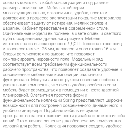
обеспечивает защиту от истирания, мелких сколов и
царапин. Кабинет представлен в современном стиле.
Оригинальные модели выполнены в цвете оливы и светлого
дуба с сохранением древесного рисунка. Мебель
изготовлена из высокопрочного ЛДСП. Толщина столешниц
и топов составляет 25 мм, каркасов и опор столов 16 мм.
Опоры регулируются по высоте, что позволяет
компенсировать неровности пола. Модельный ряд
соответствует всем требованиям функциональности
рабочего пространства, что позволяет создавать удобные и
современные мебельные композиции различного
функционала. Модульная конструкция позволяет собирать
уникальные комплекты, что очень удобно, особенно если
мебель будет размещаться в помещении с нестандартной
планировкой. Элегантная простота форм и
функциональность коллекции Spring представляют широкие
возможности для построения современного, динамичного и
удобного интерьера. Подобная мебель не сужает
пространство за счет лаконичности дизайна и четкого изгиба
линий. Это отличное решение для обеспечения комфортных
условий для работы. Коллекция позволяет создать удобное
рабочее место и зону для хранения с максимальным
комфортом. Лаконичность форм, строгая четкость линий и
функциональность изделий представляют широкие
возможности для построения современного, динамичного и
удобного интерьера. Spring - это отличное решение для