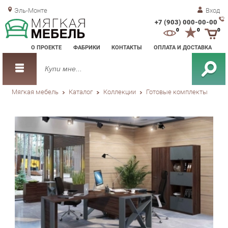
Эль-Монте
Вход
+7 (903) 000-00-00
Зак
0
0
0
обр
О ПРОЕКТЕ
ФАБРИКИ
КОНТАКТЫ
ОПЛАТА И ДОСТАВКА
зво
Мягкая мебель
Каталог
Коллекции
Готовые комплекты