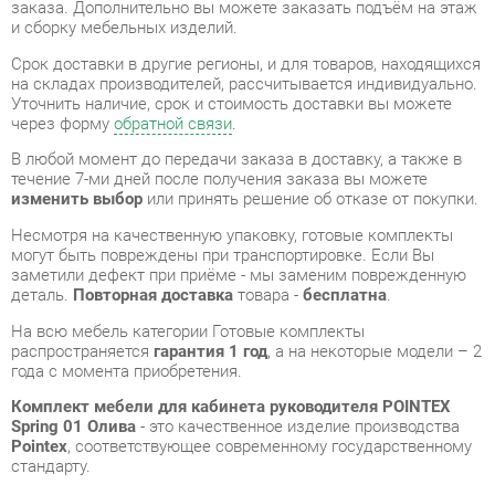
В любой момент до передачи заказа в доставку, а также в
течение 7-ми дней после получения заказа вы можете
изменить выбор
или принять решение об отказе от покупки.
Несмотря на качественную упаковку, готовые комплекты
могут быть повреждены при транспортировке. Если Вы
заметили дефект при приёме - мы заменим поврежденную
деталь.
Повторная доставка
товара -
бесплатна
.
На всю мебель категории Готовые комплекты
распространяется
гарантия 1 год
, а на некоторые модели – 2
года с момента приобретения.
Комплект мебели для кабинета руководителя POINTEX
Spring 01 Олива
- это качественное изделие производства
Pointex
, соответствующее современному государственному
стандарту.
Надеемся, вы останетесь довольны вашим приобретением, и
будем рады, если вы оставите отзыв об опыте его
использования, который поможет сориентироваться нашим
будущим покупателям.
Кроме формы
обратной связи
получить развёрнутую
консультацию, фото и видеообзор продукции вы можете по
e-mail, телефону в Екатеринбурге и через мессенджеры