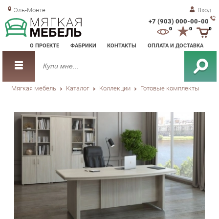
Эль-Монте
Вход
+7 (903) 000-00-00
Зак
0
0
0
обр
О ПРОЕКТЕ
ФАБРИКИ
КОНТАКТЫ
ОПЛАТА И ДОСТАВКА
зво
Мягкая мебель
Каталог
Коллекции
Готовые комплекты