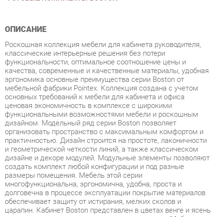
ОПИСАНИЕ
Роскошная коллекция мебели для кабинета руководителя,
классические интерьерные решения без потери
функциональности, оптимальное соотношение цены и
качества, современные и качественные материалы, удобная
эргономика основные преимущества серии Boston от
мебельной фабрики Pointex. Коллекция создана с учетом
основных требований к мебели для кабинета и офиса
ценовая экономичность в комплексе с широкими
функциональными возможностями мебели и роскошным
дизайном. Модельный ряд серии Boston позволяет
организовать пространство с максимальным комфортом и
практичностью. Дизайн строится на простоте, лаконичности
и геометрической четкости линий, а также классическом
дизайне и декоре модулей. Модульные элементы позволяют
создать комплект любой конфигурации и под разные
размеры помещения. Мебель этой серии
многофункциональна, эргономична, удобна, проста и
долговечна в процессе эксплуатации покрытие материалов
обеспечивает защиту от истирания, мелких сколов и
царапин. Кабинет Boston представлен в цветах венге и ясень
с сохранением уникального древесного рисунка. Мебель
изготовлена из высокопрочного ЛДСП и МДФ с покрытием
из высокопрочного пластика. Кромка столешниц массив
бука толщиной 25 мм. Толщина столешниц составляет 55 мм,