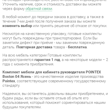
Несмотря на качественную упаковку, готовые комплекты
могут быть повреждены при транспортировке. Если Вы
заметили дефект при приёме - мы заменим поврежденную
деталь.
Повторная доставка
товара -
бесплатна
.
На всю мебель категории Готовые комплекты
распространяется
гарантия 1 год
, а на некоторые модели – 2
года с момента приобретения.
Комплект мебели для кабинета руководителя POINTEX
Boston 04 Ясень
- это качественное изделие производства
Pointex
, соответствующее современному государственному
стандарту.
Надеемся, вы останетесь довольны вашим приобретением, и
будем рады, если вы оставите отзыв об опыте его
использования, который поможет сориентироваться нашим
будущим покупателям.
Кроме формы
обратной связи
получить развёрнутую
консультацию, фото и видеообзор продукции вы можете по
e-mail, телефону в Екатеринбурге и через мессенджеры
Telegram и WhatsApp.
Готовые комплекты также можно сравнить между собой в
нашем шоу-руме и купить Комплект мебели для кабинета