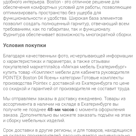
требованиям, как по габаритам, так и функционалу.
Фурнитура обеспечивает возможность многократной сборки.
Условия покупки
Благодаря качественным фото, исчерпывающей информации
о характеристиках и параметрах, а также отзывам
покупателей маркетплэйса «Мягкая мебель Екатеринбург»
купить товар «Комплект мебели для кабинета руководителя
POINTEX Boston 04 Ясень» категории Готовые комплекты
производства Pointex с доставкой из Екатеринбурга по цене
со скидкой и гарантией от производителя не составит труда.
Мы отправляем заказы в доставку ежедневно. Товары из
ассортимента в наличии на складе в Екатеринбурге вы
получите не позднее
48-ми часов
с момента оформления
заказа. Дополнительно вы можете заказать подъём на этаж
и сборку мебельных изделий.
Срок доставки в другие регионы, и для товаров, находящихся
на складах производителей, рассчитывается индивидуально.
Уточнить наличие, срок и стоимость доставки вы можете
через форму
обратной связи
.
В любой момент до передачи заказа в доставку, а также в
течение 7-ми дней после получения заказа вы можете
изменить выбор
или принять решение об отказе от покупки.