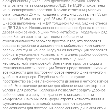
каркасов 16 мм, топов тумб 25 мм. Декоративные топы
шкафов выполнены из МДФ толщиной 40 мм. Задние стенки
из ДВП 3,6 мм. Использовано тонированное бронза стекло с
деревянной рамкой. Ящики тумб метабоксы. Модельный ряд
серии Boston соответствует всем требованиям
функциональности рабочего пространства, что позволяет
создавать удобные и современные мебельные композиции
различного функционала. Модульная конструкция позволяет
собирать уникальные комплекты, что очень удобно, особенно
если мебель будет размещаться в помещении с
нестандартной планировкой. Элегантная простота форм и
функциональность коллекции Boston представляют широкие
возможности для построения современного, динамичного и
удобного интерьера. Подобная мебель не сужает
пространство за счет лаконичности дизайна и четкого изгиба
линий. Это отличное решение для обеспечения комфортных
условий для работы. Коллекция позволяет создать удобное
рабочее место и зону для хранения с максимальным
комфортом. Лаконичность форм, строгая четкость линий и
функциональность изделий представляют широкие
возможности для построения современного, динамичного и
удобного интерьера. Boston - это отличное решение для
обеспечения комфортных условий для работы, позволяющее
оптимизировать пространство без ущерба для
функциональности и удобства. Широкая база элементов
позволит создать полноценный гарнитур, отвечающий всем