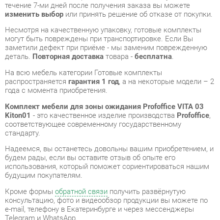
заметили дефект при приёме - мы заменим поврежденную
деталь.
Повторная доставка
товара -
бесплатна
.
На всю мебель категории Готовые комплекты
распространяется
гарантия 1 год
, а на некоторые модели – 2
года с момента приобретения.
Комплект мебели для зоны ожидания Profoffice VITA 03
Kiton01
- это качественное изделие производства
Profoffice
,
соответствующее современному государственному
стандарту.
Надеемся, вы останетесь довольны вашим приобретением, и
будем рады, если вы оставите отзыв об опыте его
использования, который поможет сориентироваться нашим
будущим покупателям.
Кроме формы
обратной связи
получить развёрнутую
консультацию, фото и видеообзор продукции вы можете по
e-mail, телефону в Екатеринбурге и через мессенджеры
Telegram и WhatsApp.
Готовые комплекты также можно сравнить между собой в
нашем шоу-руме и купить Комплект мебели для зоны
ожидания Profoffice VITA 03 Kiton01, самостоятельно забрав
его с нашего центрального склада в г. Екатеринбург. Полный
список адресов и магазинов смотрите на странице