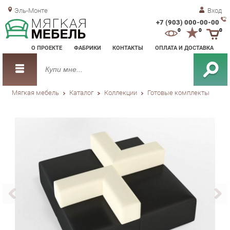
Эль-Монте
Вход
+7 (903) 000-00-00
Зак
0
0
0
обр
О ПРОЕКТЕ
ФАБРИКИ
КОНТАКТЫ
ОПЛАТА И ДОСТАВКА
зво
Мягкая мебель
Каталог
Коллекции
Готовые комплекты