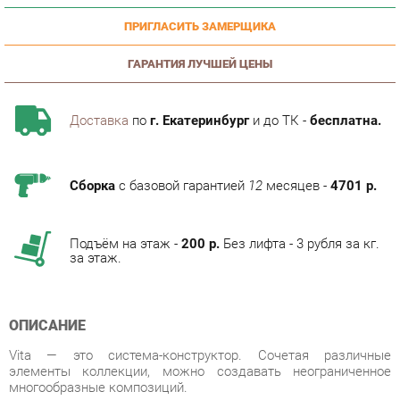
ГАРАНТИЯ ЛУЧШЕЙ ЦЕНЫ
Доставка
по
г. Екатеринбург
и до ТК -
бесплатна.
Сборка
с базовой гарантией
12
месяцев -
4701 р.
Подъём на этаж -
200 р.
Без лифта - 3 рубля за кг.
за этаж.
ОПИСАНИЕ
Vita — это система-конструктор. Сочетая различные
элементы коллекции, можно создавать неограниченное
многообразные композиций.
Vita с высокими боковыми панелями не только
разграничивает пространство, но и создает приватную зону
для общения.