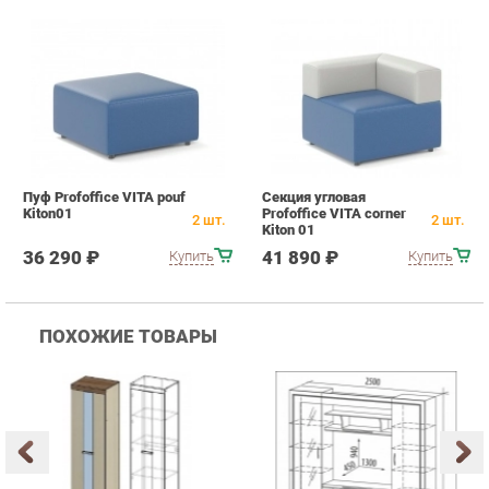
Пуф Profoffice VITA pouf
Секция угловая
Kiton01
Profoffice VITA corner
2
шт.
2
шт.
Kiton 01
36 290 ₽
41 890 ₽
Купить
Купить
ПОХОЖИЕ ТОВАРЫ
Гостиная Стиль
Гостиная Витра
К
Атлантида-2 Венге-дуб
Симфония 7.10
п
Белфорд
А
с
25 223 ₽
55 482 ₽
Купить
Купить