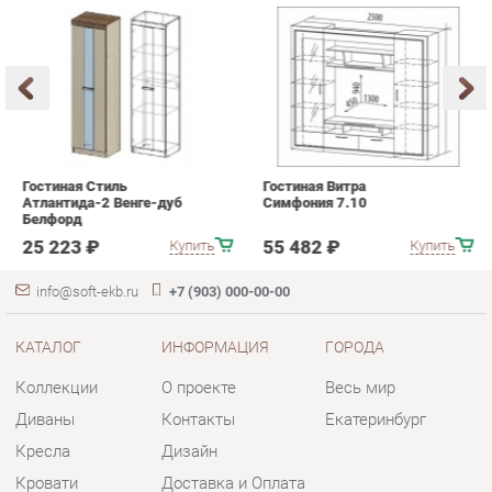
Гостиная Стиль
Гостиная Витра
К
Атлантида-2 Венге-дуб
Симфония 7.10
п
Белфорд
А
с
25 223 ₽
55 482 ₽
Купить
Купить
info@soft-ekb.ru
+7 (903) 000-00-00
КАТАЛОГ
ИНФОРМАЦИЯ
ГОРОДА
Коллекции
О проекте
Весь мир
Диваны
Контакты
Екатеринбург
Кресла
Дизайн
Кровати
Доставка и Оплата
Пуфики
Скидки и Акции
Банкетки
Политика
Обувницы
Гарантия
Комплектующие
Помощь
КОНТАКТЫ