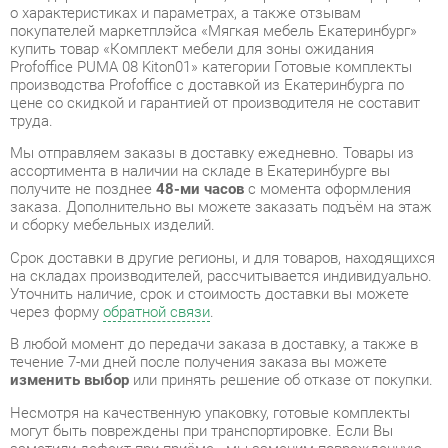
производства Profoffice с доставкой из Екатеринбурга по
цене со скидкой и гарантией от производителя не составит
труда.
Мы отправляем заказы в доставку ежедневно. Товары из
ассортимента в наличии на складе в Екатеринбурге вы
получите не позднее
48-ми часов
с момента оформления
заказа. Дополнительно вы можете заказать подъём на этаж
и сборку мебельных изделий.
Срок доставки в другие регионы, и для товаров, находящихся
на складах производителей, рассчитывается индивидуально.
Уточнить наличие, срок и стоимость доставки вы можете
через форму
обратной связи
.
В любой момент до передачи заказа в доставку, а также в
течение 7-ми дней после получения заказа вы можете
изменить выбор
или принять решение об отказе от покупки.
Несмотря на качественную упаковку, готовые комплекты
могут быть повреждены при транспортировке. Если Вы
заметили дефект при приёме - мы заменим поврежденную
деталь.
Повторная доставка
товара -
бесплатна
.
На всю мебель категории Готовые комплекты
распространяется
гарантия 1 год
, а на некоторые модели – 2
года с момента приобретения.