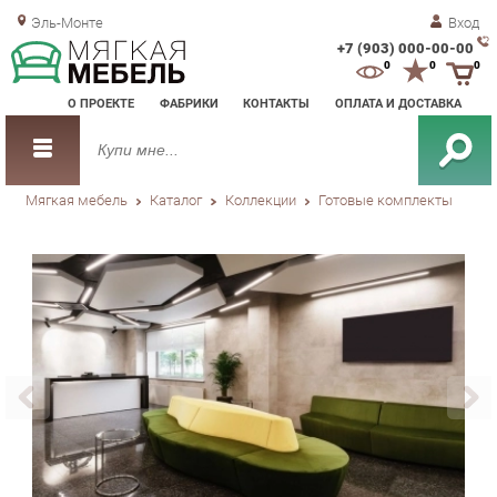
Эль-Монте
Вход
+7 (903) 000-00-00
Зак
0
0
0
обр
О ПРОЕКТЕ
ФАБРИКИ
КОНТАКТЫ
ОПЛАТА И ДОСТАВКА
зво
Мягкая мебель
Каталог
Коллекции
Готовые комплекты