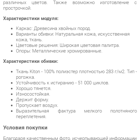
Характеристики модуля:
Каркас: Древесина хвойных пород.
Варианты обивки: Натуральная кожа, искусственная
кожа, ткань.
Цветовые решения: Широкая цветовая палитра.
Опоры: Металлические хромированные.
Характеристики обивки:
Ткань Kiton - 100% полиэстер плотностью 283 г/м2. Тип -
рогожка.
Устойчивость к истиранию - 51 000 циклов.
Хорошо тянется.
Износостойкая.
Держит форму.
Пропускает воздух.
Выразительная фактура мелкого полотняного
переплетения.
Условия покупки
Благодаря качественным фото, исчерпывающей информации
о характеристиках и параметрах, а также отзывам
покупателей маркетплэйса «Мягкая мебель Екатеринбург»
купить товар «Комплект мебели для зоны ожидания
Profoffice PUMA 08 Kiton01» категории Готовые комплекты