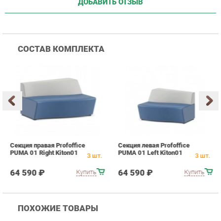
Секция правая Profoffice
Секция левая Profoffice
П
PUMA 01 Right Kiton01
PUMA 01 Left Kiton01
м
3
шт.
3
шт.
0
64 590 ₽
64 590 ₽
Купить
Купить
ПОХОЖИЕ ТОВАРЫ