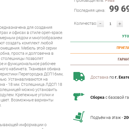
Производитель:
Рива
99 6
Последняя цена:
-
+
Количество:
редназначена для создания
рах и офисах в стиле open-space.
УТО
змерным рядом и многообразием
ют создать комплект любой
омещения. Мебель этой серии
ПРИГЛ
обна, проста и долговечна в
и столешницы позволят
ГАРАН
е и функциональное рабочее
ного кабинета. Тканевая обивка
ктеристики Перегородка ДСП16мм,
Доставка
по
г. Екат
нью. Устанавливаются на
на - 18 мм. Столешница ЛДСП 18
столешницей можно установить
модулем. Крепежные уголки и
Сборка
с базовой г
й цвет. Возможные варианты
.
Подъём на этаж -
20
рпывающей информации о