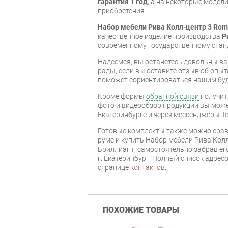
гарантия 1 год
, а на некоторые модели
приобретения.
Набор мебели Рива Колл-центр 3 Ro
качественное изделие производства
Р
современному государственному стан
Надеемся, вы останетесь довольны ва
рады, если вы оставите отзыв об опыт
поможет сориентироваться нашим бу
Кроме формы
обратной связи
получит
фото и видеообзор продукции вы может
Екатеринбурге и через мессенджеры Te
Готовые комплекты также можно срав
руме и купить Набор мебели Рива Кол
Бриллиант, самостоятельно забрав его
г. Екатеринбург. Полный список адрес
странице
контактов
.
ПОХОЖИЕ ТОВАРЫ