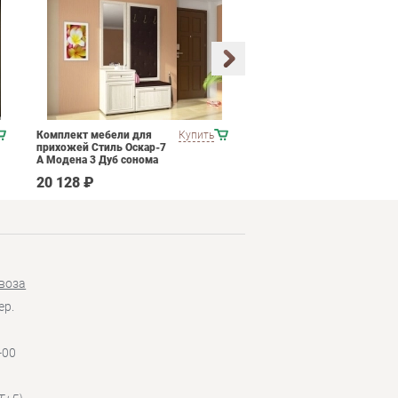
Комплект мебели для
Купить
Набор мягкой мебели
прихожей Стиль Оскар-7
ESF Castello
А Модена 3 Дуб сонома
светлый Крем
20 128 ₽
665 690 ₽
воза
ер.
-00