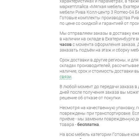
характеристиках и параметрах, а так
маркетплэйса «Мягкая мебель Екатери
мебели Рива Колл-центр 3 Romeo-04 Б
Готовые комплекты производства Рива
по цене со скидкой и гарантией от про
Мы отправляем заказы в доставку еже
в наличии на складе в Екатеринбурге 
часов
с момента оформления заказа. 
заказать подъём на этаж и сборку ме
Срок доставки в другие регионы, и дл
складах производителей, рассчитывае
наличие, срок и стоимость доставки 
связи
.
В любой момент до передачи заказа в д
дней после получения заказа вы може
решение об отказе от покупки.
Несмотря на качественную упаковку, 
повреждены при транспортировке. Есл
приёме - мы заменим поврежденную д
товара -
бесплатна
.
На всю мебель категории Готовые ко