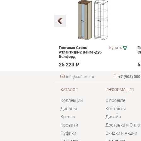
кой мебели
Купить
Гостиная Стиль
Купить
Г
Атлантида-2 Венге-дуб
С
Белфорд
 ₽
25 223 ₽
5
info@soft-ekb.ru
+7 (903) 000
КАТАЛОГ
ИНФОРМАЦИЯ
Коллекции
О проекте
Диваны
Контакты
Кресла
Дизайн
Кровати
Доставка и Опла
Пуфики
Скидки и Акции