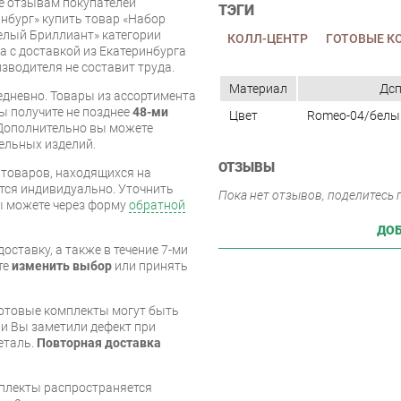
же отзывам покупателей
ТЭГИ
нбург» купить товар «Набор
елый Бриллиант» категории
КОЛЛ-ЦЕНТР
ГОТОВЫЕ К
 с доставкой из Екатеринбурга
изводителя не составит труда.
Материал
Дс
дневно. Товары из ассортимента
вы получите не позднее
48-ми
Цвет
Romeo-04/белы
Дополнительно вы можете
бельных изделий.
ОТЗЫВЫ
я товаров, находящихся на
тся индивидуально. Уточнить
Пока нет отзывов, поделитесь
вы можете через форму
обратной
ДОБ
оставку, а также в течение 7-ми
те
изменить выбор
или принять
готовые комплекты могут быть
и Вы заметили дефект при
еталь.
Повторная доставка
мплекты распространяется