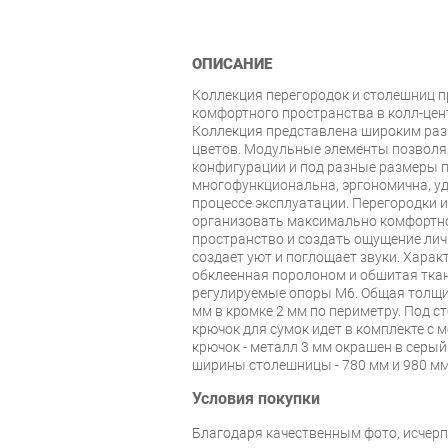
ОПИСАНИЕ
Коллекция перегородок и столешниц п
комфортного пространства в колл-цент
Коллекция представлена широким ра
цветов. Модульные элементы позволя
конфигурации и под разные размеры п
многофункциональна, эргономична, уд
процессе эксплуатации. Перегородки 
организовать максимально комфортно
пространство и создать ощущение лич
создает уют и поглощает звуки. Хара
обклеенная поролоном и обшитая тка
регулируемые опоры М6. Общая толщи
мм в кромке 2 мм по периметру. Под 
крючок для сумок идет в комплекте с 
крючок - металл 3 мм окрашен в серы
ширины столешницы - 780 мм и 980 мм
Условия покупки
Благодаря качественным фото, исче