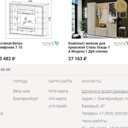
остиная Витра
Купить
Комплект мебели для
Купить
имфония 7.10
прихожей Стиль Оскар-7
А Модена 1 Дуб сонома
светлый Крем
5 482 ₽
27 163 ₽
-00-00
ГОРОДА
КАРТА САЙТА
КОНТАКТЫ
Весь мир
html-карта
Шоурум и склад самовы
Екатеринбург
xml-карта
Адрес: г. Екатеринбург, п
yml-прайс
Базовый, 47
та
Телефон: +7 (903) 000-00
Часы работы: