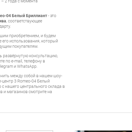
 – 2 года с момента
meo-04 Белый Бриллиант
- это
ива
, соответствующее
дарту.
шим приобретением, и будем
е его использования, который
дущим покупателям.
ь развёрнутую консультацию,
е по e-mail, телефону в
legram и WhatsApp.
нить между собой в нашем шоу-
л-центр 3 Romeo-04 Белый
 с нашего центрального склада в
ов и магазинов смотрите на