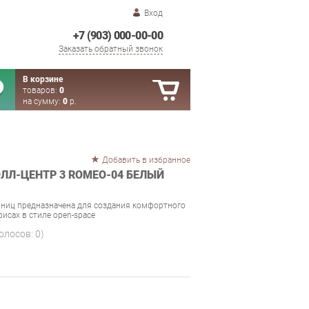
Вход
+7 (903) 000-00-00
Заказать обратный звонок
В корзине
товаров:
0
на сумму:
0
р.
Добавить в избранное
ЛЛ-ЦЕНТР 3 ROMEO-04 БЕЛЫЙ
шниц предназначена для создания комфортного
фисах в стиле open-space
голосов:
0
)