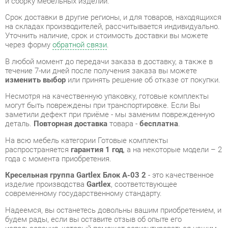
через форму
обратной связи
.
В любой момент до передачи заказа в доставку, а также в
течение 7-ми дней после получения заказа вы можете
изменить выбор
или принять решение об отказе от покупки.
Несмотря на качественную упаковку, готовые комплекты
могут быть повреждены при транспортировке. Если Вы
заметили дефект при приёме - мы заменим поврежденную
деталь.
Повторная доставка
товара -
бесплатна
.
На всю мебель категории Готовые комплекты
распространяется
гарантия 1 год
, а на некоторые модели – 2
года с момента приобретения.
Кресельная группа Gartlex Блок А-03 2
- это качественное
изделие производства
Gartlex
, соответствующее
современному государственному стандарту.
Надеемся, вы останетесь довольны вашим приобретением, и
будем рады, если вы оставите отзыв об опыте его
использования, который поможет сориентироваться нашим
будущим покупателям.
Кроме формы
обратной связи
получить развёрнутую
консультацию, фото и видеообзор продукции вы можете по
e-mail, телефону в Екатеринбурге и через мессенджеры