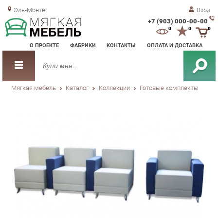
Эль-Монте
Вход
+7 (903) 000-00-00
Зак
0
0
0
обр
О ПРОЕКТЕ
ФАБРИКИ
КОНТАКТЫ
ОПЛАТА И ДОСТАВКА
зво
Мягкая мебель
Каталог
Коллекции
Готовые комплекты