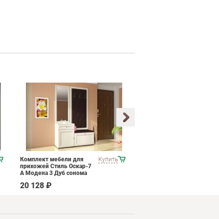
Комплект мебели для
Купить
Набор мягкой мебели
прихожей Стиль Оскар-7
ESF B-128
А Модена 3 Дуб сонома
светлый Крем
20 128 ₽
537 790 ₽