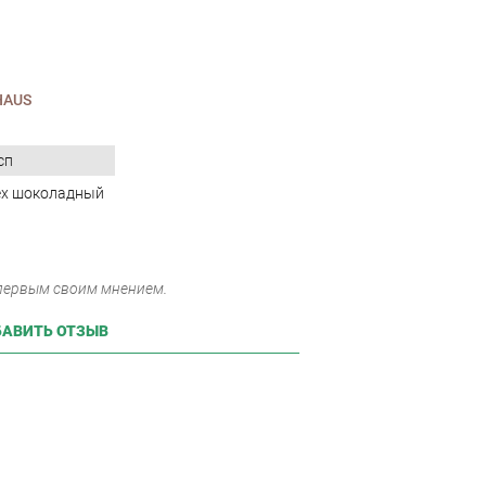
HAUS
сп
ех шоколадный
 первым своим мнением.
АВИТЬ ОТЗЫВ