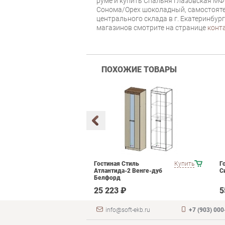
руме и купить Спальня Глазовская М
Сонома/Орех шоколадный, самостояте
центрального склада в г. Екатеринбур
магазинов смотрите на странице
конт
ПОХОЖИЕ ТОВАРЫ
мебели для
Купить
Гостиная Стиль
Купить
Г
ания POINTEX
Атлантида-2 Венге-дуб
С
T 02 Черный
Белфорд
 ₽
25 223 ₽
5
info@soft-ekb.ru
+7 (903) 000