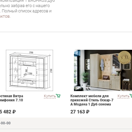
Ф композиция 1 BAUHAUS Дуб
льно забрав его с нашего
г. Полный список адресов и
актов
.
остиная Витра
Купить
Комплект мебели для
Купить
имфония 7.10
прихожей Стиль Оскар-7
А Модена 1 Дуб сонома
светлый Крем
5 482 ₽
27 163 ₽
-00-00