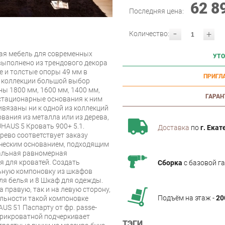
62 8
Последняя цена:
-
+
Количество:
ая мебель для современных
УТО
выполнено из трендового декора
е и толстые опоры 49 мм в
ПРИГЛ
В коллекции большой выбор
ы 1800 мм, 1600 мм, 1400 мм,
ГАРАН
стационарные основания к ним
ивязаны ни к одной из коллекций
вания из металла или из дерева,
HAUS 5 Кровать 900+ 5.1.
Доставка
по
г. Екат
рево соответствует заказу
ическим основанием, подходящим
мальная равномерная
я для кроватей. Создать
Сборка
с базовой г
ную компоновку из шкафов
ля белья и 8 Шкаф для одежды.
правую, так и на левую сторону,
Подъём на этаж -
20
льности такой компоновке
S 51 Паспарту от фр. passe-
прикроватной подчеркивает
ТЭГИ