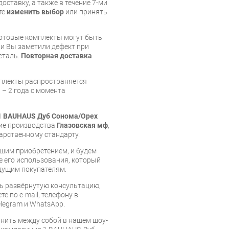
оставку, а также в течение 7-ми
те
изменить выбор
или принять
готовые комплекты могут быть
и Вы заметили дефект при
еталь.
Повторная доставка
мплекты распространяется
 – 2 года с момента
1 BAUHAUS Дуб Сонома/Орех
лие производства
Глазовская мф
,
арственному стандарту.
шим приобретением, и будем
е его использования, который
дущим покупателям.
ь развёрнутую консультацию,
е по e-mail, телефону в
legram и WhatsApp.
нить между собой в нашем шоу-