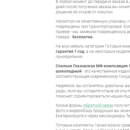
В любой момент до передачи заказа в д
дней после получения заказа вы може
решение об отказе от покупки.
Несмотря на качественную упаковку, 
повреждены при транспортировке. Есл
приёме - мы заменим поврежденную д
товара -
бесплатна
.
На всю мебель категории Готовые ко
гарантия 1 год
, а на некоторые модели
приобретения.
Спальня Глазовская МФ композиция 
шоколадный
- это качественное изде
соответствующее современному госуд
Надеемся, вы останетесь довольны ва
рады, если вы оставите отзыв об опыт
поможет сориентироваться нашим бу
Кроме формы
обратной связи
получит
фото и видеообзор продукции вы может
Екатеринбурге и через мессенджеры Te
Готовые комплекты также можно срав