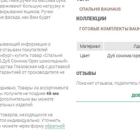
растные ручки из массива бука.
ерживают большую нагрузку и
СПАЛЬНЯ BAUHAUS
акрывании ящиков. Ручки
е фасада, как Вам будет
КОЛЛЕКЦИИ
ГОТОВЫЕ КОМПЛЕКТЫ BAU
рпывающей информации о
Материал
Лд
же отзывам покупателей
нбург» купить товар «Спальня
Цвет
Дуб сонома/ор
S Дуб Сонома/Орех шоколадный»
дства Глазовская мф с доставкой
 гарантией от производителя не
ОТЗЫВЫ
Пока нет отзывов, поделитесь
дневно. Товары из ассортимента
вы получите не позднее
48-ми
ДОБ
Дополнительно вы можете
бельных изделий.
я товаров, находящихся на
тся индивидуально. Уточнить
вы можете через форму
обратной