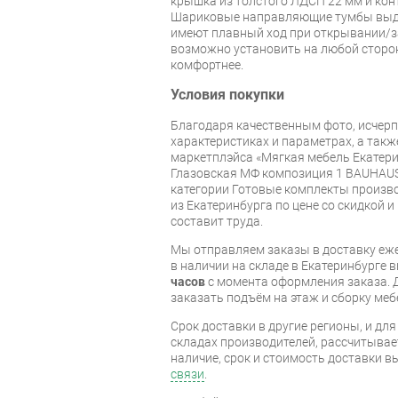
крышка из толстого ЛДСП 22 мм и конт
Шариковые направляющие тумбы выд
имеют плавный ход при открывании/з
возможно установить на любой сторон
комфортнее.
Условия покупки
Благодаря качественным фото, исче
характеристиках и параметрах, а так
маркетплэйса «Мягкая мебель Екатери
Глазовская МФ композиция 1 BAUHAU
категории Готовые комплекты произво
из Екатеринбурга по цене со скидкой и
составит труда.
Мы отправляем заказы в доставку еже
в наличии на складе в Екатеринбурге 
часов
с момента оформления заказа. 
заказать подъём на этаж и сборку ме
Срок доставки в другие регионы, и дл
складах производителей, рассчитывае
наличие, срок и стоимость доставки 
связи
.