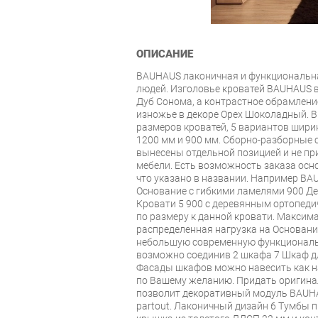
ОПИСАНИЕ
BAUHAUS лаконичная и функциональн
людей. Изголовье кроватей BAUHAUS 
Дуб Сонома, а контрастное обрамлени
изножье в декоре Орех Шоколадный. 
размеров кроватей, 5 вариантов ширин
1200 мм и 900 мм. Сборно-разборные 
вынесены отдельной позицией и не пр
мебели. Есть возможность заказа осно
что указано в названии. Например BAU
Основание с гибкими ламелями 900 Де
Кровати 5 900 с деревянным ортопед
по размеру к данной кровати. Макси
распределенная нагрузка на Основани
небольшую современную функциональ
возможно соединив 2 шкафа 7 Шкаф д
Фасады шкафов можно навесить как на 
по Вашему желанию. Придать оригина
позволит декоративный модуль BAUHAU
partout. Лаконичный дизайн 6 Тумбы 