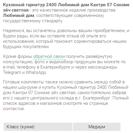
будем рады, если вы оставите отзыв об опыте его
использования, который поможет сориентироваться нашим
будущим покупателям.
Кроме формы
обратной связи
получить развёрнутую
консультацию, фото и видеообзор продукции вы можете по
e-mail, телефону в Екатеринбурге и через мессенджеры
Telegram и WhatsApp.
Готовые комплекты также можно сравнить между собой в
нашем шоу-руме и купить Кухонный гарнитур 2400 Любимый
дом Кантри 07 Сономе эйч светлая, самостоятельно забрав
его с нашего центрального склада в г. Екатеринбург. Полный
список адресов и магазинов смотрите на странице
контактов
.
Класс (кухни)
Медиум
Фотопечать (кух.гарнитуры)
Нет
Стиль интерьера
Классический
Угловой модуль
Нет
Шкаф под встроенную технику
Есть
Бутылочница
Нет