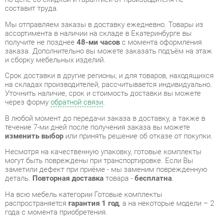
заказа. Дополнительно вы можете заказать подъём на этаж
и сборку мебельных изделий.
Срок доставки в другие регионы, и для товаров, находящихся
на складах производителей, рассчитывается индивидуально.
Уточнить наличие, срок и стоимость доставки вы можете
через форму
обратной связи
.
В любой момент до передачи заказа в доставку, а также в
течение 7-ми дней после получения заказа вы можете
изменить выбор
или принять решение об отказе от покупки.
Несмотря на качественную упаковку, готовые комплекты
могут быть повреждены при транспортировке. Если Вы
заметили дефект при приёме - мы заменим поврежденную
деталь.
Повторная доставка
товара -
бесплатна
.
На всю мебель категории Готовые комплекты
распространяется
гарантия 1 год
, а на некоторые модели – 2
года с момента приобретения.
Кухонный гарнитур 2400 Любимый дом Кантри 07 Сономе
эйч светлая
- это качественное изделие производства
Любимый дом
, соответствующее современному
государственному стандарту.
Надеемся, вы останетесь довольны вашим приобретением, и