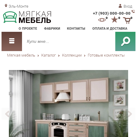
Эль-Монте
Вход
+7 (903) 000-00-00
Зак
0
0
0
обр
О ПРОЕКТЕ
ФАБРИКИ
КОНТАКТЫ
ОПЛАТА И ДОСТАВКА
зво
Мягкая мебель
Каталог
Коллекции
Готовые комплекты