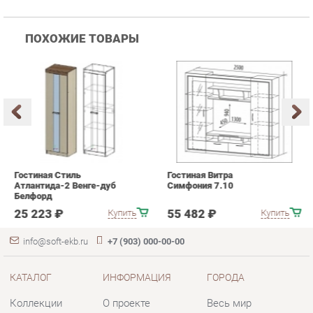
Гостиная Стиль
Гостиная Витра
К
Атлантида-2 Венге-дуб
Симфония 7.10
п
Белфорд
А
с
25 223 ₽
55 482 ₽
Купить
Купить
info@soft-ekb.ru
+7 (903) 000-00-00
КАТАЛОГ
ИНФОРМАЦИЯ
ГОРОДА
Коллекции
О проекте
Весь мир
Диваны
Контакты
Екатеринбург
Кресла
Дизайн
Кровати
Доставка и Оплата
Пуфики
Скидки и Акции
Банкетки
Политика
Обувницы
Гарантия