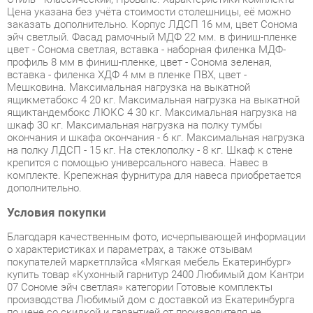
профиль 8 мм в финиш-пленке, цвет - Сонома зеленая,
вставка - филенка ХДФ 4 мм в пленке ПВХ, цвет -
Мешковина. Максимальная нагрузка на выкатной
ящикметабокс 4 20 кг. Максимальная нагрузка на выкатной
ящиктандембокс ЛЮКС 4 30 кг. Максимальная нагрузка на
шкаф 30 кг. Максимальная нагрузка на полку тумбы
окончания и шкафа окончания - 6 кг. Максимальная нагрузка
на полку ЛДСП - 15 кг. На стеклополку - 8 кг. Шкаф к стене
крепится с помощью универсального навеса. Навес в
комплекте. Крепежная фурнитура для навеса приобретается
дополнительно.
Условия покупки
Благодаря качественным фото, исчерпывающей информации
о характеристиках и параметрах, а также отзывам
покупателей маркетплэйса «Мягкая мебель Екатеринбург»
купить товар «Кухонный гарнитур 2400 Любимый дом Кантри
07 Сономе эйч светлая» категории Готовые комплекты
производства Любимый дом с доставкой из Екатеринбурга
по цене со скидкой и гарантией от производителя не
составит труда.
Мы отправляем заказы в доставку ежедневно. Товары из
ассортимента в наличии на складе в Екатеринбурге вы
получите не позднее
48-ми часов
с момента оформления