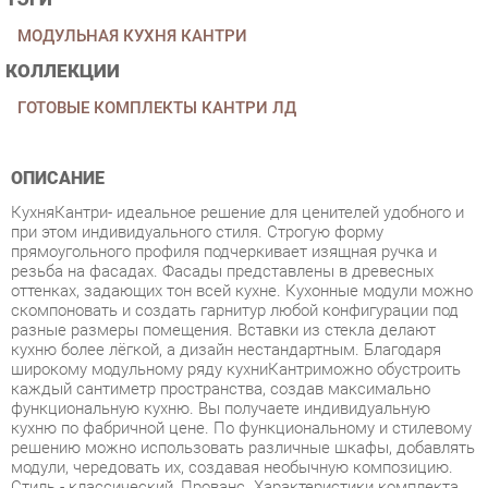
КОЛЛЕКЦИИ
ГОТОВЫЕ КОМПЛЕКТЫ КАНТРИ ЛД
ОПИСАНИЕ
КухняКантри- идеальное решение для ценителей удобного и
при этом индивидуального стиля. Строгую форму
прямоугольного профиля подчеркивает изящная ручка и
резьба на фасадах. Фасады представлены в древесных
оттенках, задающих тон всей кухне. Кухонные модули можно
скомпоновать и создать гарнитур любой конфигурации под
разные размеры помещения. Вставки из стекла делают
кухню более лёгкой, а дизайн нестандартным. Благодаря
широкому модульному ряду кухниКантриможно обустроить
каждый сантиметр пространства, создав максимально
функциональную кухню. Вы получаете индивидуальную
кухню по фабричной цене. По функциональному и стилевому
решению можно использовать различные шкафы, добавлять
модули, чередовать их, создавая необычную композицию.
Стиль - классический, Прованс. Характеристики комплекта
Цена указана без учёта стоимости столешницы, её можно
заказать дополнительно. Корпус ЛДСП 16 мм, цвет Сонома
эйч светлый. Фасад рамочный МДФ 22 мм. в финиш-пленке
цвет - Сонома светлая, вставка - наборная филенка МДФ-