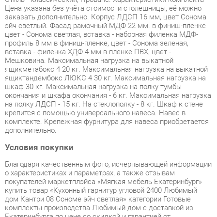
профиль 8 мм в финиш-пленке, цвет - Сонома зеленая,
вставка - филенка ХДФ 4 мм в пленке ПВХ, цвет -
Мешковина. Максимальная нагрузка на выкатной
ящикметабокс 4 20 кг. Максимальная нагрузка на выкатной
ящиктандембокс ЛЮКС 4 30 кг. Максимальная нагрузка на
шкаф 30 кг. Максимальная нагрузка на полку тумбы
окончания и шкафа окончания - 6 кг. Максимальная нагрузка
на полку ЛДСП - 15 кг. На стеклополку - 8 кг. Шкаф к стене
крепится с помощью универсального навеса. Навес в
комплекте. Крепежная фурнитура для навеса приобретается
дополнительно.
Условия покупки
Благодаря качественным фото, исчерпывающей информации
о характеристиках и параметрах, а также отзывам
покупателей маркетплэйса «Мягкая мебель Екатеринбург»
купить товар «Кухонный гарнитур угловой 2400 Любимый
дом Кантри 08 Сономе эйч светлая» категории Готовые
комплекты производства Любимый дом с доставкой из
Екатеринбурга по цене со скидкой и гарантией от
производителя не составит труда.
Мы отправляем заказы в доставку ежедневно. Товары из
ассортимента в наличии на складе в Екатеринбурге вы
получите не позднее
48-ми часов
с момента оформления