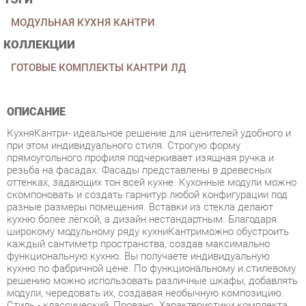
КОЛЛЕКЦИИ
ГОТОВЫЕ КОМПЛЕКТЫ КАНТРИ ЛД
ОПИСАНИЕ
КухняКантри- идеальное решение для ценителей удобного и
при этом индивидуального стиля. Строгую форму
прямоугольного профиля подчеркивает изящная ручка и
резьба на фасадах. Фасады представлены в древесных
оттенках, задающих тон всей кухне. Кухонные модули можно
скомпоновать и создать гарнитур любой конфигурации под
разные размеры помещения. Вставки из стекла делают
кухню более лёгкой, а дизайн нестандартным. Благодаря
широкому модульному ряду кухниКантриможно обустроить
каждый сантиметр пространства, создав максимально
функциональную кухню. Вы получаете индивидуальную
кухню по фабричной цене. По функциональному и стилевому
решению можно использовать различные шкафы, добавлять
модули, чередовать их, создавая необычную композицию.
Стиль - классический, Прованс. Характеристики комплекта
Цена указана без учёта стоимости столешницы, её можно
заказать дополнительно. Корпус ЛДСП 16 мм, цвет Сонома
эйч светлый. Фасад рамочный МДФ 22 мм. в финиш-пленке
цвет - Сонома светлая, вставка - наборная филенка МДФ-