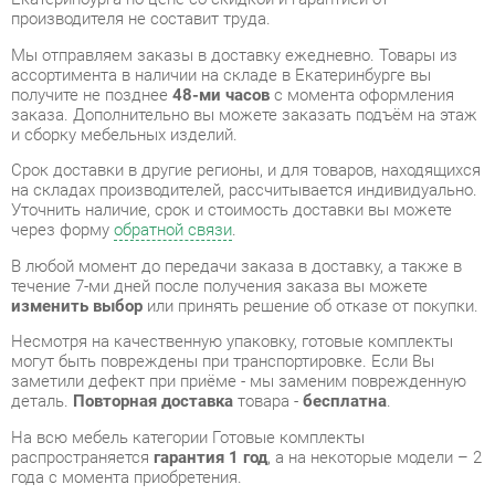
заказа. Дополнительно вы можете заказать подъём на этаж
и сборку мебельных изделий.
Срок доставки в другие регионы, и для товаров, находящихся
на складах производителей, рассчитывается индивидуально.
Уточнить наличие, срок и стоимость доставки вы можете
через форму
обратной связи
.
В любой момент до передачи заказа в доставку, а также в
течение 7-ми дней после получения заказа вы можете
изменить выбор
или принять решение об отказе от покупки.
Несмотря на качественную упаковку, готовые комплекты
могут быть повреждены при транспортировке. Если Вы
заметили дефект при приёме - мы заменим поврежденную
деталь.
Повторная доставка
товара -
бесплатна
.
На всю мебель категории Готовые комплекты
распространяется
гарантия 1 год
, а на некоторые модели – 2
года с момента приобретения.
Кухонный гарнитур угловой 2400 Любимый дом Кантри 08
Сономе эйч светлая
- это качественное изделие
производства
Любимый дом
, соответствующее
современному государственному стандарту.
Надеемся, вы останетесь довольны вашим приобретением, и