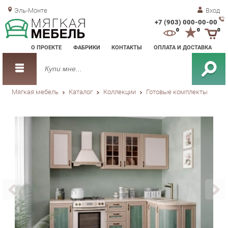
Эль-Монте
Вход
+7 (903) 000-00-00
Зак
0
0
0
обр
О ПРОЕКТЕ
ФАБРИКИ
КОНТАКТЫ
ОПЛАТА И ДОСТАВКА
зво
Мягкая мебель
Каталог
Коллекции
Готовые комплекты