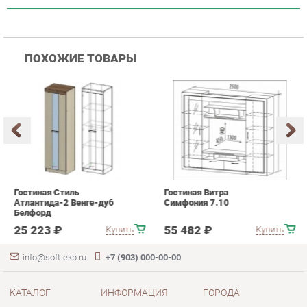
Гостиная Стиль
Гостиная Витра
К
Атлантида-2 Венге-дуб
Симфония 7.10
п
Белфорд
А
с
25 223 ₽
55 482 ₽
Купить
Купить
info@soft-ekb.ru
+7 (903) 000-00-00
КАТАЛОГ
ИНФОРМАЦИЯ
ГОРОДА
Коллекции
О проекте
Весь мир
Диваны
Контакты
Екатеринбург
Кресла
Дизайн
Кровати
Доставка и Оплата
Пуфики
Скидки и Акции
Банкетки
Политика