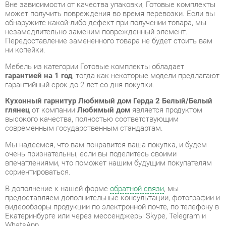
Передоставление замененного товара не будет стоить вам
ни копейки.
Мебель из категории Готовые комплекты обладает
гарантией на 1 год
, тогда как некоторые модели предлагают
гарантийный срок до 2 лет со дня покупки.
Кухонный гарнитур Любимый дом Герда 2 Белый/Белый
глянец
от компании
Любимый дом
является продуктом
высокого качества, полностью соответствующим
современным государственным стандартам.
Мы надеемся, что вам понравится ваша покупка, и будем
очень признательны, если вы поделитесь своими
впечатлениями, что поможет нашим будущим покупателям
сориентироваться.
В дополнение к нашей форме
обратной связи
, мы
предоставляем дополнительные консультации, фотографии и
видеообзоры продукции по электронной почте, по телефону в
Екатеринбурге или через мессенджеры Skype, Telegram и
WhatsApp.
Cравнить между собой Готовые комплекты можно в нашем
шоу-руме и купить Кухонный гарнитур Любимый дом Герда 2
Белый/Белый глянец, забрав его самостоятельно с нашего
центрального склада в Екатеринбурге. Полный список