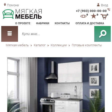
Помона
Вход
+7 (903) 000-00-00
Зак
0
0
0
обр
О ПРОЕКТЕ
ФАБРИКИ
КОНТАКТЫ
ОПЛАТА И ДОСТАВКА
зво
Мягкая мебель
Каталог
Коллекции
Готовые комплекты