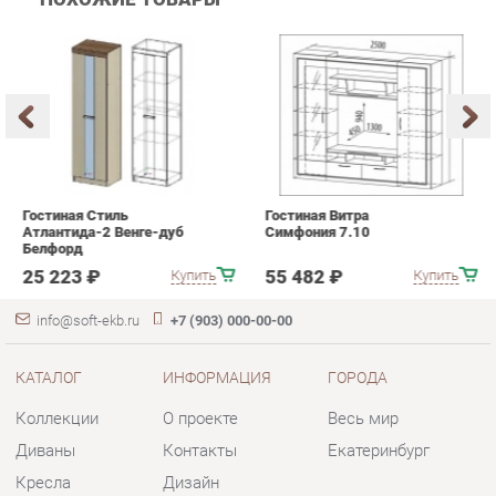
Гостиная Стиль
Гостиная Витра
К
Атлантида-2 Венге-дуб
Симфония 7.10
п
Белфорд
А
с
25 223 ₽
55 482 ₽
Купить
Купить
info@soft-ekb.ru
+7 (903) 000-00-00
КАТАЛОГ
ИНФОРМАЦИЯ
ГОРОДА
Коллекции
О проекте
Весь мир
Диваны
Контакты
Екатеринбург
Кресла
Дизайн
Кровати
Доставка и Оплата
Пуфики
Скидки и Акции
Банкетки
Политика
Обувницы
Гарантия