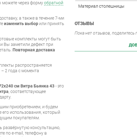
вы можете через форму
обратной
Материал столешницы
оставку, а также в течение 7-ми
ОТЗЫВЫ
те
изменить выбор
или принять
Пока нет отзывов, поделитесь
готовые комплекты могут быть
и Вы заметили дефект при
ДОБ
еталь.
Повторная доставка
мплекты распространяется
 – 2 года с момента
72х240 см Витра Бьянка 43
- это
итра
, соответствующее
дарту.
шим приобретением, и будем
е его использования, который
дущим покупателям.
ь развёрнутую консультацию,
е по e-mail, телефону в