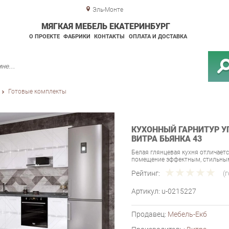
Эль-Монте
МЯГКАЯ МЕБЕЛЬ ЕКАТЕРИНБУРГ
О ПРОЕКТЕ
ФАБРИКИ
КОНТАКТЫ
ОПЛАТА И ДОСТАВКА
Готовые комплекты
КУХОННЫЙ ГАРНИТУР У
ВИТРА БЬЯНКА 43
Белая глянцевая кухня отличает
помещение эффектным, стильным
Рейтинг:
(
Артикул:
u-0215227
Продавец:
Мебель-Екб