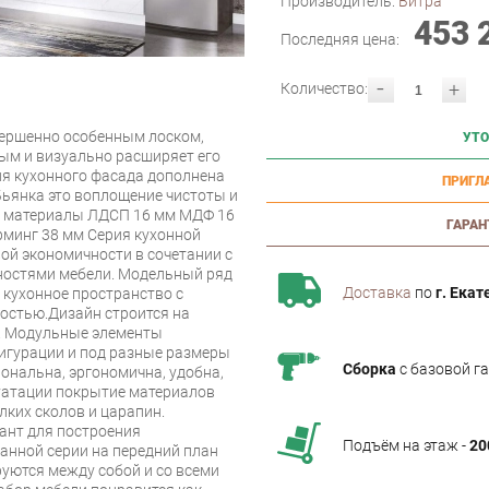
Производитель:
Витра
453 
Последняя цена:
-
+
Количество:
вершенно особенным лоском,
УТО
ым и визуально расширяет его
ия кухонного фасада дополнена
ПРИГЛ
Бьянка это воплощение чистоты и
е материалы ЛДСП 16 мм МДФ 16
ГАРАН
рминг 38 мм Серия кухонной
ой экономичности в сочетании с
остями мебели. Модельный ряд
Доставка
по
г. Екат
 кухонное пространство с
остью.Дизайн строится на
а. Модульные элементы
игурации и под разные размеры
Сборка
с базовой г
ональна, эргономична, удобна,
луатации покрытие материалов
лких сколов и царапин.
иант для построения
Подъём на этаж -
20
данной серии на передний план
уются между собой и со всеми