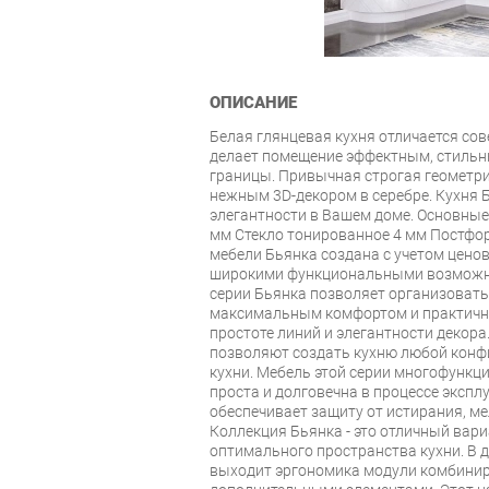
ОПИСАНИЕ
Белая глянцевая кухня отличается со
делает помещение эффектным, стильн
границы. Привычная строгая геометр
нежным 3D-декором в серебре. Кухня 
элегантности в Вашем доме. Основны
мм Стекло тонированное 4 мм Постфо
мебели Бьянка создана с учетом ценов
широкими функциональными возможн
серии Бьянка позволяет организовать
максимальным комфортом и практичн
простоте линий и элегантности декор
позволяют создать кухню любой конф
кухни. Мебель этой серии многофункци
проста и долговечна в процессе эксп
обеспечивает защиту от истирания, ме
Коллекция Бьянка - это отличный вар
оптимального пространства кухни. В 
выходит эргономика модули комбинир