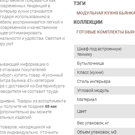
абор мебели понравится как
ТЭГИ
 современных тенденций в
интерьер кухни становится
МОДУЛЬНАЯ КУХНЯ БЬЯНК
годаря использованию в
КОЛЛЕКЦИИ
мебель воспринимается легкой и
о современное и качественное
ГОТОВЫЕ КОМПЛЕКТЫ БЬЯН
ющее оптимизировать
нальности и удобства. Светлая и
еру уют
Шкаф под встроенную
технику
Бутылочница
рпывающей информации о
же отзывам покупателей
Класс (кухни)
нбург» купить товар «Кухонный
Витра Бьянка 43» категории
Стиль интерьера
а с доставкой из Екатеринбурга
Угловой модуль
изводителя не составит труда.
Материал
дневно. Товары из ассортимента
вы получите не позднее
48-ми
Цвет
Дополнительно вы можете
бельных изделий.
Вес упаковок, кг
я товаров, находящихся на
Объем упаковок, м3
тся индивидуально. Уточнить