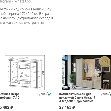
legram и WhatsApp.
нить между собой в нашем шоу-
овой ширина 172х240 см Витра
 с нашего центрального склада в
ов и магазинов смотрите на
остиная Витра
Купить
Комплект мебели для
Купить
имфония 7.10
прихожей Стиль Оскар-7
А Модена 1 Дуб сонома
светлый Крем
5 482 ₽
27 163 ₽