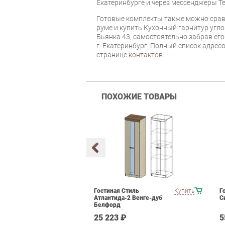
Екатеринбурге и через мессенджеры Te
Готовые комплекты также можно срав
руме и купить Кухонный гарнитур угл
Бьянка 43, самостоятельно забрав его
г. Екатеринбург. Полный список адрес
странице
контактов
.
ПОХОЖИЕ ТОВАРЫ
кой мебели
Купить
Гостиная Стиль
Купить
Г
Атлантида-2 Венге-дуб
С
Белфорд
 ₽
25 223 ₽
5