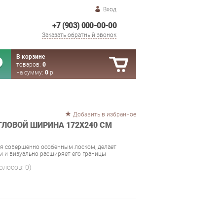
Вход
+7 (903) 000-00-00
Заказать обратный звонок
В корзине
товаров:
0
на сумму:
0
р.
Добавить в избранное
ГЛОВОЙ ШИРИНА 172Х240 СМ
ся совершенно особенным лоском, делает
 и визуально расширяет его границы
голосов:
0
)