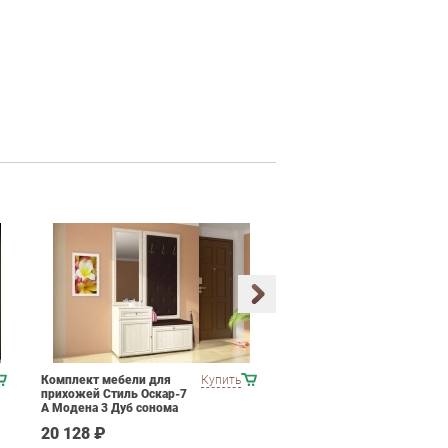
Комплект мебели для
Купить
Набор мягкой мебели
прихожей Стиль Оскар-7
ESF Castello
А Модена 3 Дуб сонома
светлый Крем
20 128 ₽
665 690 ₽