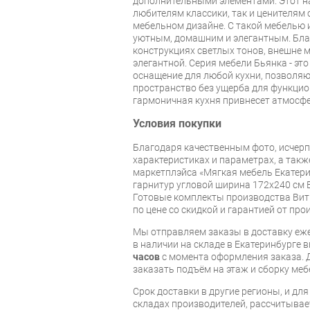
дополнительными элементами. Этот н
любителям классики, так и ценителям
мебельном дизайне. С такой мебелью 
уютным, домашним и элегантным. Бла
конструкциях светлых тонов, внешне 
элегантной. Серия мебели Бьянка - эт
оснащение для любой кухни, позволя
пространство без ущерба для функцио
гармоничная кухня привнесет атмосф
Условия покупки
Благодаря качественным фото, исче
характеристиках и параметрах, а так
маркетплэйса «Мягкая мебель Екатери
гарнитур угловой ширина 172х240 см 
Готовые комплекты производства Витр
по цене со скидкой и гарантией от про
Мы отправляем заказы в доставку еже
в наличии на складе в Екатеринбурге 
часов
с момента оформления заказа. 
заказать подъём на этаж и сборку ме
Срок доставки в другие регионы, и дл
складах производителей, рассчитывае