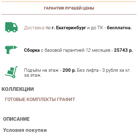
Доставка
по
г. Екатеринбург
и до ТК -
бесплатна.
Сборка
с базовой гарантией
12
месяцев -
25743 р.
Подъём на этаж -
200 р.
Без лифта - 3 рубля за кг.
за этаж.
КОЛЛЕКЦИИ
ГОТОВЫЕ КОМПЛЕКТЫ ГРАФИТ
ОПИСАНИЕ
Условия покупки
Детальные фото, внимательно отобранная информация о
параметрах и мнениями покупателей, сделают процесс
покупки Кухонный гарнитур угловой Витра Графит 1 из