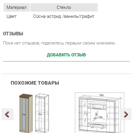
ОТЗЫВЫ
Пока нет отзывов, поделитесь первым своим мнением.
ДОБАВИТЬ ОТЗЫВ
ПОХОЖИЕ ТОВАРЫ
Гостиная Стиль
Гостиная Витра
К
Атлантида-2 Венге-дуб
Симфония 7.10
п
Белфорд
А
с
25 223 ₽
55 482 ₽
Купить
Купить