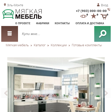
Эль-Монте
Вход
+7 (903) 000-00-00
Зак
0
0
0
обр
О ПРОЕКТЕ
ФАБРИКИ
КОНТАКТЫ
ОПЛАТА И ДОСТАВКА
зво
Мягкая мебель
Каталог
Коллекции
Готовые комплекты