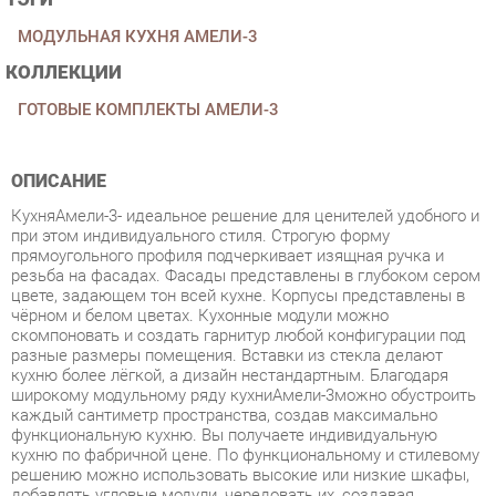
КОЛЛЕКЦИИ
ГОТОВЫЕ КОМПЛЕКТЫ АМЕЛИ-3
ОПИСАНИЕ
КухняАмели-3- идеальное решение для ценителей удобного и
при этом индивидуального стиля. Строгую форму
прямоугольного профиля подчеркивает изящная ручка и
резьба на фасадах. Фасады представлены в глубоком сером
цвете, задающем тон всей кухне. Корпусы представлены в
чёрном и белом цветах. Кухонные модули можно
скомпоновать и создать гарнитур любой конфигурации под
разные размеры помещения. Вставки из стекла делают
кухню более лёгкой, а дизайн нестандартным. Благодаря
широкому модульному ряду кухниАмели-3можно обустроить
каждый сантиметр пространства, создав максимально
функциональную кухню. Вы получаете индивидуальную
кухню по фабричной цене. По функциональному и стилевому
решению можно использовать высокие или низкие шкафы,
добавлять угловые модули, чередовать их, создавая
необычную композицию. Высокие шкафы - преимущество
коллекции, можно выстроить кухню почти до потолка -
удобно уложить на верхние полки редко используемые вещи.
Стиль - классический, итальянский.