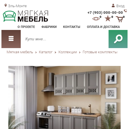
Эль-Монте
Вход
+7 (903) 000-00-00
Зак
0
0
0
обр
О ПРОЕКТЕ
ФАБРИКИ
КОНТАКТЫ
ОПЛАТА И ДОСТАВКА
зво
Мягкая мебель
Каталог
Коллекции
Готовые комплекты