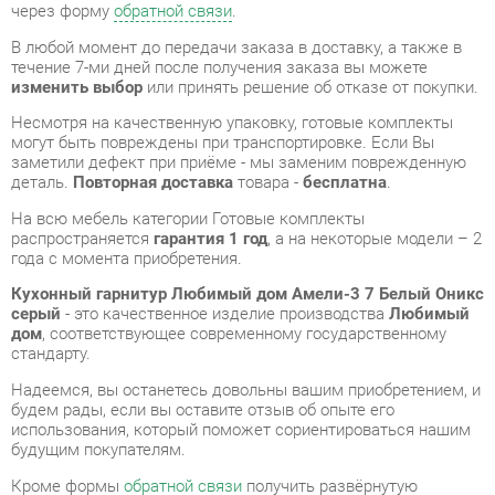
Несмотря на качественную упаковку, готовые комплекты
могут быть повреждены при транспортировке. Если Вы
заметили дефект при приёме - мы заменим поврежденную
деталь.
Повторная доставка
товара -
бесплатна
.
На всю мебель категории Готовые комплекты
распространяется
гарантия 1 год
, а на некоторые модели – 2
года с момента приобретения.
Кухонный гарнитур Любимый дом Амели-3 7 Белый Оникс
серый
- это качественное изделие производства
Любимый
дом
, соответствующее современному государственному
стандарту.
Надеемся, вы останетесь довольны вашим приобретением, и
будем рады, если вы оставите отзыв об опыте его
использования, который поможет сориентироваться нашим
будущим покупателям.
Кроме формы
обратной связи
получить развёрнутую
консультацию, фото и видеообзор продукции вы можете по
e-mail, телефону в Екатеринбурге и через мессенджеры
Telegram и WhatsApp.
Готовые комплекты также можно сравнить между собой в
нашем шоу-руме и купить Кухонный гарнитур Любимый дом