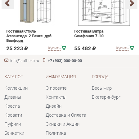
25 223 ₽
55 482 ₽
Купить
Купить
info@soft-ekb.ru
+7 (903) 000-00-00
КАТАЛОГ
ИНФОРМАЦИЯ
ГОРОДА
Коллекции
О проекте
Весь мир
Диваны
Контакты
Екатеринбург
Кресла
Дизайн
Кровати
Доставка и Оплата
Пуфики
Скидки и Акции
Банкетки
Политика
Обувницы
Гарантия
Комплектующие
Помощь
КОНТАКТЫ
Шоурум и склад самовывоза
Адрес: г. Екатеринбург, пер.