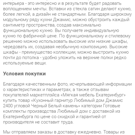
сантиметр пространства, создав максимально
функциональную кухню. Вы получаете индивидуальную
кухню по фабричной цене. По функциональному и стилевому
решению можно использовать высокие или низкие шкафы,
чередовать их, создавая необычную композицию. Высокие
шкафы - преимущество коллекции, можно выстроить кухню
почти до потолка - удобно уложить на верхние полки редко
используемые вещи.
Условия покупки
Благодаря качественным фото, исчерпывающей информации
о характеристиках и параметрах, а также отзывам
покупателей маркетплэйса «Мягкая мебель Екатеринбург»
купить товар «Кухонный гарнитур Любимый дом Джамис
2400 угловой Черный Белый камень» категории Готовые
комплекты производства Любимый дом с доставкой из
Екатеринбурга по цене со скидкой и гарантией от
производителя не составит труда.
Мы отправляем заказы в доставку ежедневно. Товары из
ассортимента в наличии на складе в Екатеринбурге вы
получите не позднее
48-ми часов
с момента оформления
заказа. Дополнительно вы можете заказать подъём на этаж
и сборку мебельных изделий.