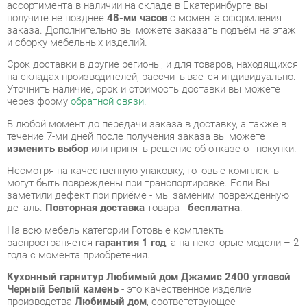
Срок доставки в другие регионы, и для товаров, находящихся
на складах производителей, рассчитывается индивидуально.
Уточнить наличие, срок и стоимость доставки вы можете
через форму
обратной связи
.
В любой момент до передачи заказа в доставку, а также в
течение 7-ми дней после получения заказа вы можете
изменить выбор
или принять решение об отказе от покупки.
Несмотря на качественную упаковку, готовые комплекты
могут быть повреждены при транспортировке. Если Вы
заметили дефект при приёме - мы заменим поврежденную
деталь.
Повторная доставка
товара -
бесплатна
.
На всю мебель категории Готовые комплекты
распространяется
гарантия 1 год
, а на некоторые модели – 2
года с момента приобретения.
Кухонный гарнитур Любимый дом Джамис 2400 угловой
Черный Белый камень
- это качественное изделие
производства
Любимый дом
, соответствующее
современному государственному стандарту.
Надеемся, вы останетесь довольны вашим приобретением, и
будем рады, если вы оставите отзыв об опыте его
использования, который поможет сориентироваться нашим
будущим покупателям.