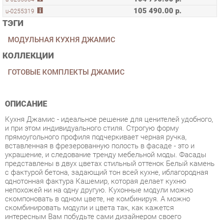
МОДУЛЬНАЯ КУХНЯ ДЖАМИС
КОЛЛЕКЦИИ
ГОТОВЫЕ КОМПЛЕКТЫ ДЖАМИС
ОПИСАНИЕ
Кухня Джамис - идеальное решение для ценителей удобного,
и при этом индивидуального стиля. Строгую форму
прямоугольного профиля подчеркивает черная ручка,
вставленная в фрезерованную полость в фасаде - это и
украшение, и следование тренду мебельной моды. Фасады
представлены в двух цветах стильный оттенок Белый камень
с фактурой бетона, задающий тон всей кухне, иблагородная
однотонная фактура Кашемир, которая делает кухню
непохожей ни на одну другую. Кухонные модули можно
скомпоновать в одном цвете, не комбинируя. А можно
скомбинировать модули и цвета так, как кажется
интересным Вам побудьте сами дизайнером своего
интерьера - это интересно и в результате будет радовать
воплощением мечты. Вставки из стекла сатин делают кухню,
более легкой, а дизайн не стандартным. Благодаря широкому
модульному ряду кухни Джамис, можно обустроить каждый