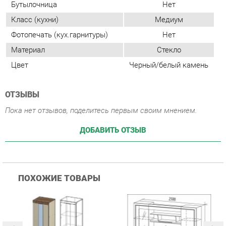
ОТЗЫВЫ
Пока нет отзывов, поделитесь первым своим мнением.
ДОБАВИТЬ ОТЗЫВ
ПОХОЖИЕ ТОВАРЫ
Гостиная Стиль
Гостиная Витра
К
Атлантида-2 Венге-дуб
Симфония 7.10
п
Белфорд
А
с