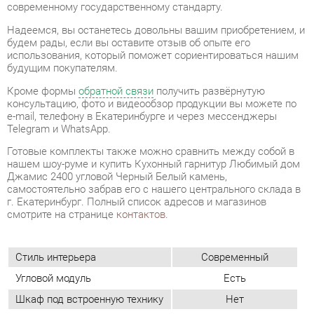
Кроме формы
обратной связи
получить развёрнутую
консультацию, фото и видеообзор продукции вы можете по
e-mail, телефону в Екатеринбурге и через мессенджеры
Telegram и WhatsApp.
Готовые комплекты также можно сравнить между собой в
нашем шоу-руме и купить Кухонный гарнитур Любимый дом
Джамис 2400 угловой Черный Белый камень,
самостоятельно забрав его с нашего центрального склада в
г. Екатеринбург. Полный список адресов и магазинов
смотрите на странице
контактов
.
Стиль интерьера
Современный
Угловой модуль
Есть
Шкаф под встроенную технику
Нет
Бутылочница
Нет
Класс (кухни)
Медиум
Фотопечать (кух.гарнитуры)
Нет
Материал
Стекло
Цвет
Черный/белый камень