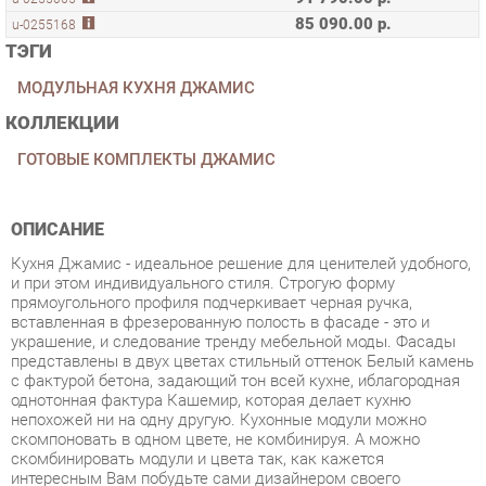
МОДУЛЬНАЯ КУХНЯ ДЖАМИС
КОЛЛЕКЦИИ
ГОТОВЫЕ КОМПЛЕКТЫ ДЖАМИС
ОПИСАНИЕ
Кухня Джамис - идеальное решение для ценителей удобного,
и при этом индивидуального стиля. Строгую форму
прямоугольного профиля подчеркивает черная ручка,
вставленная в фрезерованную полость в фасаде - это и
украшение, и следование тренду мебельной моды. Фасады
представлены в двух цветах стильный оттенок Белый камень
с фактурой бетона, задающий тон всей кухне, иблагородная
однотонная фактура Кашемир, которая делает кухню
непохожей ни на одну другую. Кухонные модули можно
скомпоновать в одном цвете, не комбинируя. А можно
скомбинировать модули и цвета так, как кажется
интересным Вам побудьте сами дизайнером своего
интерьера - это интересно и в результате будет радовать
воплощением мечты. Вставки из стекла сатин делают кухню,
более легкой, а дизайн не стандартным. Благодаря широкому
модульному ряду кухни Джамис, можно обустроить каждый