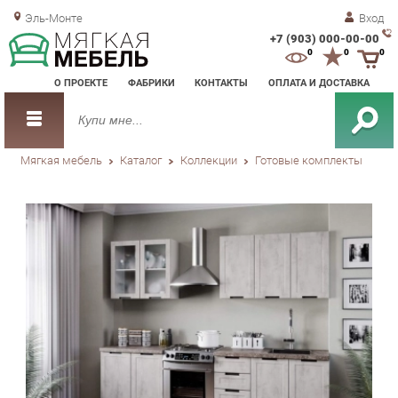
Эль-Монте
Вход
+7 (903) 000-00-00
Зак
0
0
0
обр
О ПРОЕКТЕ
ФАБРИКИ
КОНТАКТЫ
ОПЛАТА И ДОСТАВКА
зво
Мягкая мебель
Каталог
Коллекции
Готовые комплекты