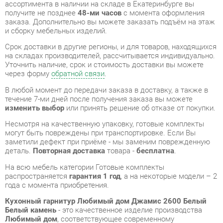
Срок доставки в другие регионы, и для товаров, находящихся
на складах производителей, рассчитывается индивидуально.
Уточнить наличие, срок и стоимость доставки вы можете
через форму
обратной связи
.
В любой момент до передачи заказа в доставку, а также в
течение 7-ми дней после получения заказа вы можете
изменить выбор
или принять решение об отказе от покупки.
Несмотря на качественную упаковку, готовые комплекты
могут быть повреждены при транспортировке. Если Вы
заметили дефект при приёме - мы заменим поврежденную
деталь.
Повторная доставка
товара -
бесплатна
.
На всю мебель категории Готовые комплекты
распространяется
гарантия 1 год
, а на некоторые модели – 2
года с момента приобретения.
Кухонный гарнитур Любимый дом Джамис 2600 Белый
Белый камень
- это качественное изделие производства
Любимый дом
, соответствующее современному
государственному стандарту.
Надеемся, вы останетесь довольны вашим приобретением, и
будем рады, если вы оставите отзыв об опыте его
использования, который поможет сориентироваться нашим
будущим покупателям.