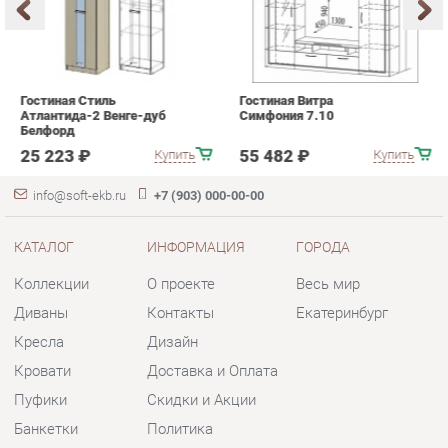
25 223 ₽
55 482 ₽
Купить
Купить
info@soft-ekb.ru
+7 (903) 000-00-00
КАТАЛОГ
ИНФОРМАЦИЯ
ГОРОДА
Коллекции
О проекте
Весь мир
Диваны
Контакты
Екатеринбург
Кресла
Дизайн
Кровати
Доставка и Оплата
Пуфики
Скидки и Акции
Банкетки
Политика
Обувницы
Гарантия
Комплектующие
Помощь
КОНТАКТЫ
Шоурум и склад самовывоза
Адрес: г. Екатеринбург, пер.