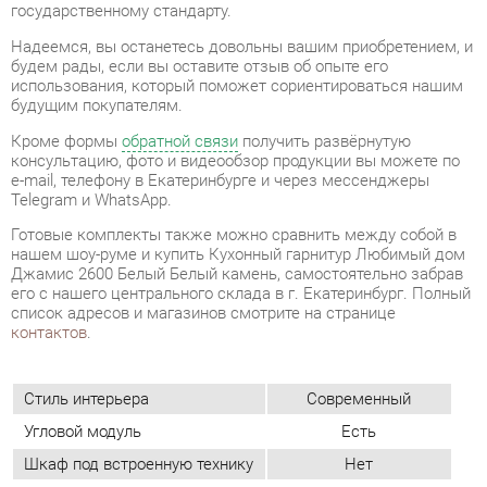
Кроме формы
обратной связи
получить развёрнутую
консультацию, фото и видеообзор продукции вы можете по
e-mail, телефону в Екатеринбурге и через мессенджеры
Telegram и WhatsApp.
Готовые комплекты также можно сравнить между собой в
нашем шоу-руме и купить Кухонный гарнитур Любимый дом
Джамис 2600 Белый Белый камень, самостоятельно забрав
его с нашего центрального склада в г. Екатеринбург. Полный
список адресов и магазинов смотрите на странице
контактов
.
Стиль интерьера
Современный
Угловой модуль
Есть
Шкаф под встроенную технику
Нет
Бутылочница
Нет
Класс (кухни)
Медиум
Фотопечать (кух.гарнитуры)
Нет
Материал
Стекло
Цвет
Белый/белый камень