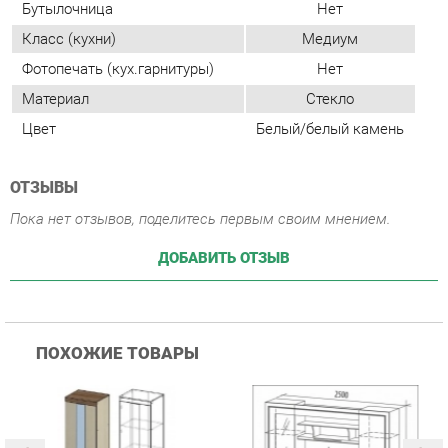
ОТЗЫВЫ
Пока нет отзывов, поделитесь первым своим мнением.
ДОБАВИТЬ ОТЗЫВ
ПОХОЖИЕ ТОВАРЫ
Гостиная Стиль
Гостиная Витра
К
Атлантида-2 Венге-дуб
Симфония 7.10
п
Белфорд
А
с