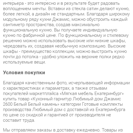
сантиметр пространства, создав максимально
функциональную кухню. Вы получаете индивидуальную
кухню по фабричной цене. По функциональному и стилевому
решению можно использовать высокие или низкие шкафы,
чередовать их, создавая необычную композицию. Высокие
шкафы - преимущество коллекции, можно выстроить кухню
почти до потолка - удобно уложить на верхние полки редко
используемые вещи.
Условия покупки
Благодаря качественным фото, исчерпывающей информации
о характеристиках и параметрах, а также отзывам
покупателей маркетплэйса «Мягкая мебель Екатеринбург»
купить товар «Кухонный гарнитур Любимый дом Джамис
2600 Белый Белый камень» категории Готовые комплекты
производства Любимый дом с доставкой из Екатеринбурга
по цене со скидкой и гарантией от производителя не
составит труда.
Мы отправляем заказы в доставку ежедневно. Товары из
ассортимента в наличии на складе в Екатеринбурге вы
получите не позднее
48-ми часов
с момента оформления
заказа. Дополнительно вы можете заказать подъём на этаж
и сборку мебельных изделий.