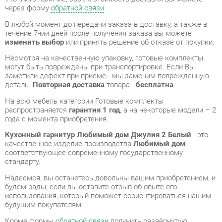
Несмотря на качественную упаковку, готовые комплекты
могут быть повреждены при транспортировке. Если Вы
заметили дефект при приёме - мы заменим поврежденную
деталь.
Повторная доставка
товара -
бесплатна
.
На всю мебель категории Готовые комплекты
распространяется
гарантия 1 год
, а на некоторые модели – 2
года с момента приобретения.
Кухонный гарнитур Любимый дом Джулия 2 Белый
- это
качественное изделие производства
Любимый дом
,
соответствующее современному государственному
стандарту.
Надеемся, вы останетесь довольны вашим приобретением, и
будем рады, если вы оставите отзыв об опыте его
использования, который поможет сориентироваться нашим
будущим покупателям.
Кроме формы
обратной связи
получить развёрнутую
консультацию, фото и видеообзор продукции вы можете по
e-mail, телефону в Екатеринбурге и через мессенджеры
Telegram и WhatsApp.
Готовые комплекты также можно сравнить между собой в
нашем шоу-руме и купить Кухонный гарнитур Любимый дом