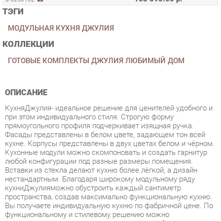
МОДУЛЬНАЯ КУХНЯ ДЖУЛИЯ
КОЛЛЕКЦИИ
ГОТОВЫЕ КОМПЛЕКТЫ ДЖУЛИЯ ЛЮБИМЫЙ ДОМ
ОПИСАНИЕ
КухняДжулия- идеальное решение для ценителей удобного и
при этом индивидуального стиля. Строгую форму
прямоугольного профиля подчеркивает изящная ручка.
Фасады представлены в белом цвете, задающем тон всей
кухне. Корпусы представлены в двух цветах белом и чёрном.
Кухонные модули можно скомпоновать и создать гарнитур
любой конфигурации под разные размеры помещения.
Вставки из стекла делают кухню более лёгкой, а дизайн
нестандартным. Благодаря широкому модульному ряду
кухниДжулияможно обустроить каждый сантиметр
пространства, создав максимально функциональную кухню.
Вы получаете индивидуальную кухню по фабричной цене. По
функциональному и стилевому решению можно
использовать высокие или низкие шкафы, добавлять
угловые модули, чередовать их, создавая необычную
композицию. Высокие шкафы - преимущество коллекции,
можно выстроить кухню почти до потолка - удобно уложить