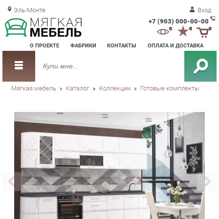
Эль-Монте
Вход
+7 (903) 000-00-00
Зак
0
0
0
обр
О ПРОЕКТЕ
ФАБРИКИ
КОНТАКТЫ
ОПЛАТА И ДОСТАВКА
зво
Мягкая мебель
Каталог
Коллекции
Готовые комплекты