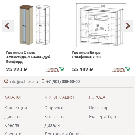
Гостиная Стиль
Гостиная Витра
К
Атлантида-2 Венге-дуб
Симфония 7.10
п
Белфорд
А
с
25 223 ₽
55 482 ₽
Купить
Купить
info@soft-ekb.ru
+7 (903) 000-00-00
КАТАЛОГ
ИНФОРМАЦИЯ
ГОРОДА
Коллекции
О проекте
Весь мир
Диваны
Контакты
Екатеринбург
Кресла
Дизайн
Кровати
Доставка и Оплата
Пуфики
Скидки и Акции
Банкетки
Политика
Обувницы
Гарантия
Комплектующие
Помощь
КОНТАКТЫ