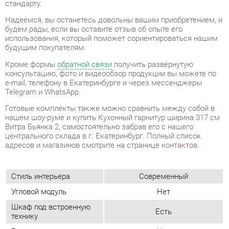
Кроме формы
обратной связи
получить развёрнутую
консультацию, фото и видеообзор продукции вы можете по
e-mail, телефону в Екатеринбурге и через мессенджеры
Telegram и WhatsApp.
Готовые комплекты также можно сравнить между собой в
нашем шоу-руме и купить Кухонный гарнитур ширина 317 см
Витра Бьянка 2, самостоятельно забрав его с нашего
центрального склада в г. Екатеринбург. Полный список
адресов и магазинов смотрите на странице
контактов
.
Стиль интерьера
Современный
Угловой модуль
Нет
Шкаф под встроенную
Есть
технику
Бутылочница
Нет
Класс (кухни)
Медиум
Материал
Стекло тонированное
Белый шпон/белый глянец
Цвет
маргарита