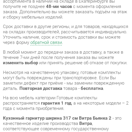
на складах производителей, рассчитывается индивидуально.
Уточнить наличие, срок и стоимость доставки вы можете
через форму
обратной связи
.
В любой момент до передачи заказа в доставку, а также в
течение 7-ми дней после получения заказа вы можете
изменить выбор
или принять решение об отказе от покупки.
Несмотря на качественную упаковку, готовые комплекты
могут быть повреждены при транспортировке. Если Вы
заметили дефект при приёме - мы заменим поврежденную
деталь.
Повторная доставка
товара -
бесплатна
.
На всю мебель категории Готовые комплекты
распространяется
гарантия 1 год
, а на некоторые модели – 2
года с момента приобретения.
Кухонный гарнитур ширина 317 см Витра Бьянка 2
- это
качественное изделие производства
Витра
,
соответствующее современному государственному
стандарту.
Надеемся, вы останетесь довольны вашим приобретением, и
будем рады, если вы оставите отзыв об опыте его
использования, который поможет сориентироваться нашим
будущим покупателям.