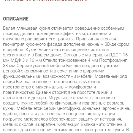
ОПИСАНИЕ
Белая глянцевая кухня отличается совершенно особенным
лоском, делает помещение эффектным, стильным и
визуально расширяет его границы. Привычная строгая
геометрия кухонного фасада дополнена нежным 3D-декором
в серебре. Кухня Бьянка это воплощение чистоты и
элегантности в Вашем доме. Основные материалы ЛДСП 16
мм МДФ 3 и 16 мм Стекло тонированное 4 мм Постформинг
38 мм Серия кухонной мебели Бьянка создана с учетом
ценовой экономичности в сочетании с широкими
функциональными возможностями мебели. Модельный ряд
серии Бьянка позволяет организовать кухонное
пространство с максимальным комфортом и
практичностью.Дизайн строится на простоте линий и
элегантности декора. Модульные элементы позволяют
создать кухню любой конфигурации и под разные размеры
кухни. Мебель этой серии многофункциональна, эргономична,
удобна, проста и долговечна в процессе эксплуатации
покрытие материалов обеспечивает защиту от истирания,
мелких сколов и царапин. Коллекция Бьянка - это отличный
вариант для построения оптимального пространства кухни. В
данной серии на передний план выходит эргономика модули
комбинируются между собой и со всеми дополнительными
элементами. Этот набор мебели понравится как любителям
классики, так и ценителям современных тенденций в