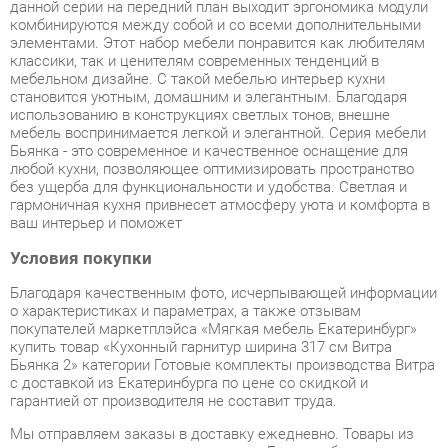
мебельном дизайне. С такой мебелью интерьер кухни
становится уютным, домашним и элегантным. Благодаря
использованию в конструкциях светлых тонов, внешне
мебель воспринимается легкой и элегантной. Серия мебели
Бьянка - это современное и качественное оснащение для
любой кухни, позволяющее оптимизировать пространство
без ущерба для функциональности и удобства. Светлая и
гармоничная кухня привнесет атмосферу уюта и комфорта в
ваш интерьер и поможет
Условия покупки
Благодаря качественным фото, исчерпывающей информации
о характеристиках и параметрах, а также отзывам
покупателей маркетплэйса «Мягкая мебель Екатеринбург»
купить товар «Кухонный гарнитур ширина 317 см Витра
Бьянка 2» категории Готовые комплекты производства Витра
с доставкой из Екатеринбурга по цене со скидкой и
гарантией от производителя не составит труда.
Мы отправляем заказы в доставку ежедневно. Товары из
ассортимента в наличии на складе в Екатеринбурге вы
получите не позднее
48-ми часов
с момента оформления
заказа. Дополнительно вы можете заказать подъём на этаж
и сборку мебельных изделий.
Срок доставки в другие регионы, и для товаров, находящихся