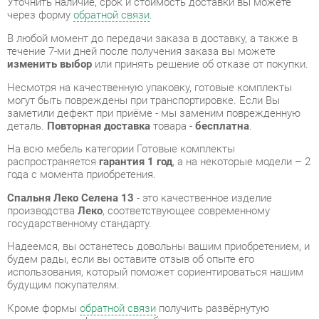
изменить выбор
или принять решение об отказе от покупки.
Несмотря на качественную упаковку, готовые комплекты
могут быть повреждены при транспортировке. Если Вы
заметили дефект при приёме - мы заменим поврежденную
деталь.
Повторная доставка
товара -
бесплатна
.
На всю мебель категории Готовые комплекты
распространяется
гарантия 1 год
, а на некоторые модели – 2
года с момента приобретения.
Спальня Леко Селена 13
- это качественное изделие
производства
Леко
, соответствующее современному
государственному стандарту.
Надеемся, вы останетесь довольны вашим приобретением, и
будем рады, если вы оставите отзыв об опыте его
использования, который поможет сориентироваться нашим
будущим покупателям.
Кроме формы
обратной связи
получить развёрнутую
консультацию, фото и видеообзор продукции вы можете по
e-mail, телефону в Екатеринбурге и через мессенджеры
Telegram и WhatsApp.
Готовые комплекты также можно сравнить между собой в
нашем шоу-руме и купить Спальня Леко Селена 13,