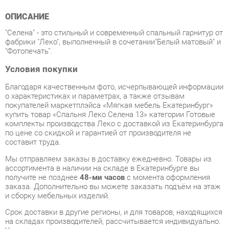
"Селена" - это стильный и современный спальный гарнитур от
фабрики "Леко", выполненный в сочетании"Белый матовый" и
"Фотопечать".
Условия покупки
Благодаря качественным фото, исчерпывающей информации
о характеристиках и параметрах, а также отзывам
покупателей маркетплэйса «Мягкая мебель Екатеринбург»
купить товар «Спальня Леко Селена 13» категории Готовые
комплекты производства Леко с доставкой из Екатеринбурга
по цене со скидкой и гарантией от производителя не
составит труда.
Мы отправляем заказы в доставку ежедневно. Товары из
ассортимента в наличии на складе в Екатеринбурге вы
получите не позднее
48-ми часов
с момента оформления
заказа. Дополнительно вы можете заказать подъём на этаж
и сборку мебельных изделий.
Срок доставки в другие регионы, и для товаров, находящихся
на складах производителей, рассчитывается индивидуально.
Уточнить наличие, срок и стоимость доставки вы можете
через форму
обратной связи
.
В любой момент до передачи заказа в доставку, а также в
течение 7-ми дней после получения заказа вы можете