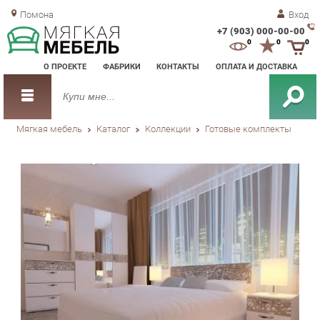
Помона
Вход
+7 (903) 000-00-00
Зак
0
0
0
обр
О ПРОЕКТЕ
ФАБРИКИ
КОНТАКТЫ
ОПЛАТА И ДОСТАВКА
зво
Мягкая мебель
Каталог
Коллекции
Готовые комплекты