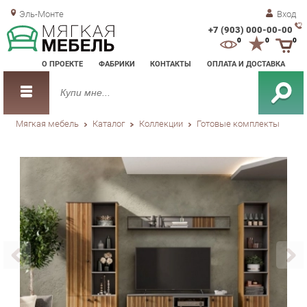
Эль-Монте
Вход
+7 (903) 000-00-00
Зак
0
0
0
обр
О ПРОЕКТЕ
ФАБРИКИ
КОНТАКТЫ
ОПЛАТА И ДОСТАВКА
зво
Мягкая мебель
Каталог
Коллекции
Готовые комплекты