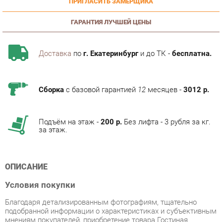
ГАРАНТИЯ ЛУЧШЕЙ ЦЕНЫ
Доставка
по
г. Екатеринбург
и до ТК -
бесплатна.
Сборка
с базовой гарантией
12
месяцев -
3012 р.
Подъём на этаж -
200 р.
Без лифта - 3 рубля за кг.
за этаж.
ОПИСАНИЕ
Условия покупки
Благодаря детализированным фотографиям, тщательно
подобранной информации о характеристиках и субъективным
мнениям покупателей, приобретение товара Гостиная
Любимый дом Элиот 2 Оникс Серый/Орех фактурный
категории Готовые комплекты от производителя Любимый
дом на маркетплейсе «Купи Мне Мебель» будет простым