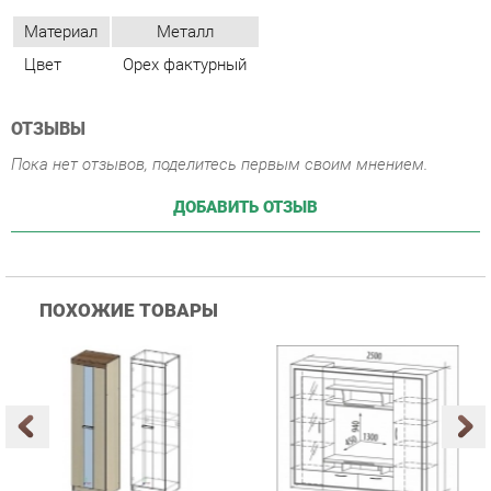
ОТЗЫВЫ
Пока нет отзывов, поделитесь первым своим мнением.
ДОБАВИТЬ ОТЗЫВ
ПОХОЖИЕ ТОВАРЫ
Гостиная Стиль
Гостиная Витра
К
Атлантида-2 Венге-дуб
Симфония 7.10
п
Белфорд
А
с
25 223 ₽
55 482 ₽
Купить
Купить