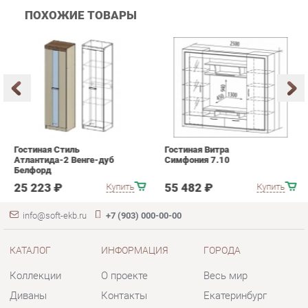
Гостиная Стиль
Гостиная Витра
К
Атлантида-2 Венге-дуб
Симфония 7.10
п
Белфорд
А
с
25 223 ₽
55 482 ₽
Купить
Купить
info@soft-ekb.ru
+7 (903) 000-00-00
КАТАЛОГ
ИНФОРМАЦИЯ
ГОРОДА
Коллекции
О проекте
Весь мир
Диваны
Контакты
Екатеринбург
Кресла
Дизайн
Кровати
Доставка и Оплата
Пуфики
Скидки и Акции
Банкетки
Политика
Обувницы
Гарантия