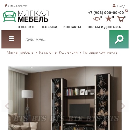
Эль-Монте
Вход
+7 (903) 000-00-00
Зак
0
0
0
обр
О ПРОЕКТЕ
ФАБРИКИ
КОНТАКТЫ
ОПЛАТА И ДОСТАВКА
зво
Мягкая мебель
Каталог
Коллекции
Готовые комплекты