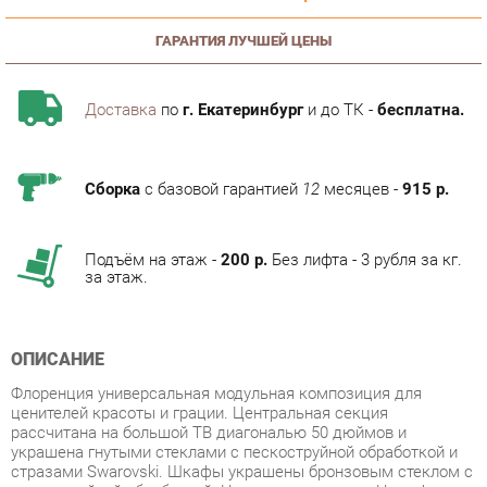
Доставка
по
г. Екатеринбург
и до ТК -
бесплатна.
Сборка
с базовой гарантией
12
месяцев -
915 р.
Подъём на этаж -
200 р.
Без лифта - 3 рубля за кг.
за этаж.
ОПИСАНИЕ
Флоренция универсальная модульная композиция для
ценителей красоты и грации. Центральная секция
рассчитана на большой ТВ диагональю 50 дюймов и
украшена гнутыми стеклами с пескоструйной обработкой и
стразами Swarovski. Шкафы украшены бронзовым стеклом с
пескоструйной обработкой. Цвет корпуса венге. Цвет фасада
дуб атланта