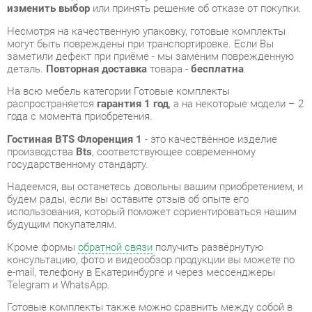
заметили дефект при приёме - мы заменим поврежденную
деталь.
Повторная доставка
товара -
бесплатна
.
На всю мебель категории Готовые комплекты
распространяется
гарантия 1 год
, а на некоторые модели – 2
года с момента приобретения.
Гостиная BTS Флоренция 1
- это качественное изделие
производства
Bts
, соответствующее современному
государственному стандарту.
Надеемся, вы останетесь довольны вашим приобретением, и
будем рады, если вы оставите отзыв об опыте его
использования, который поможет сориентироваться нашим
будущим покупателям.
Кроме формы
обратной связи
получить развёрнутую
консультацию, фото и видеообзор продукции вы можете по
e-mail, телефону в Екатеринбурге и через мессенджеры
Telegram и WhatsApp.
Готовые комплекты также можно сравнить между собой в
нашем шоу-руме и купить Гостиная BTS Флоренция 1,
самостоятельно забрав его с нашего центрального склада в
г. Екатеринбург. Полный список адресов и магазинов
смотрите на странице
контактов
.