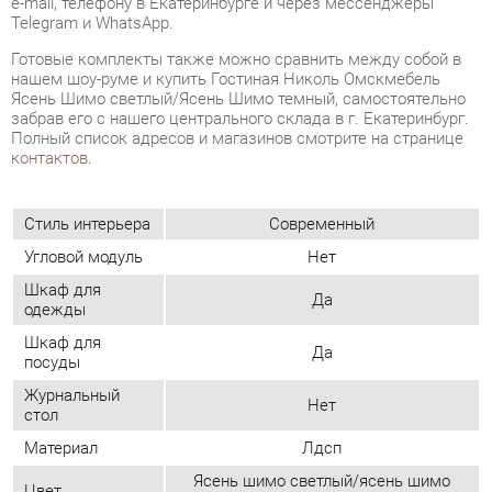
забрав его с нашего центрального склада в г. Екатеринбург.
Полный список адресов и магазинов смотрите на странице
контактов
.
Стиль интерьера
Современный
Угловой модуль
Нет
Шкаф для
Да
одежды
Шкаф для
Да
посуды
Журнальный
Нет
стол
Материал
Лдсп
Ясень шимо светлый/ясень шимо
Цвет
темный
ОТЗЫВЫ
Пока нет отзывов, поделитесь первым своим мнением.