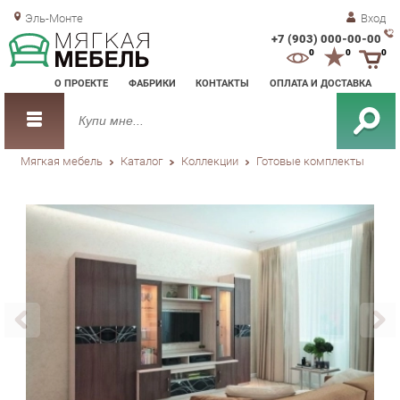
Эль-Монте
Вход
+7 (903) 000-00-00
Зак
0
0
0
обр
О ПРОЕКТЕ
ФАБРИКИ
КОНТАКТЫ
ОПЛАТА И ДОСТАВКА
зво
Мягкая мебель
Каталог
Коллекции
Готовые комплекты