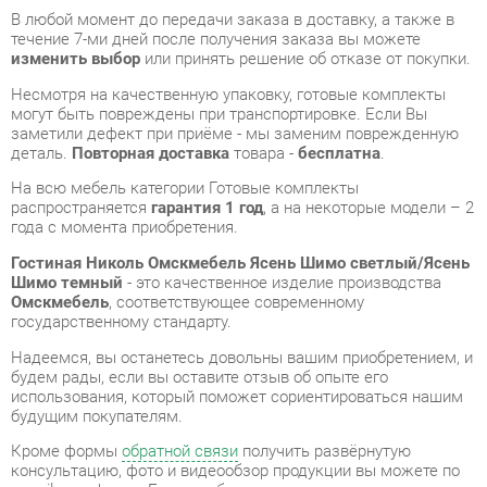
Несмотря на качественную упаковку, готовые комплекты
могут быть повреждены при транспортировке. Если Вы
заметили дефект при приёме - мы заменим поврежденную
деталь.
Повторная доставка
товара -
бесплатна
.
На всю мебель категории Готовые комплекты
распространяется
гарантия 1 год
, а на некоторые модели – 2
года с момента приобретения.
Гостиная Николь Омскмебель Ясень Шимо светлый/Ясень
Шимо темный
- это качественное изделие производства
Омскмебель
, соответствующее современному
государственному стандарту.
Надеемся, вы останетесь довольны вашим приобретением, и
будем рады, если вы оставите отзыв об опыте его
использования, который поможет сориентироваться нашим
будущим покупателям.
Кроме формы
обратной связи
получить развёрнутую
консультацию, фото и видеообзор продукции вы можете по
e-mail, телефону в Екатеринбурге и через мессенджеры
Telegram и WhatsApp.
Готовые комплекты также можно сравнить между собой в
нашем шоу-руме и купить Гостиная Николь Омскмебель
Ясень Шимо светлый/Ясень Шимо темный, самостоятельно