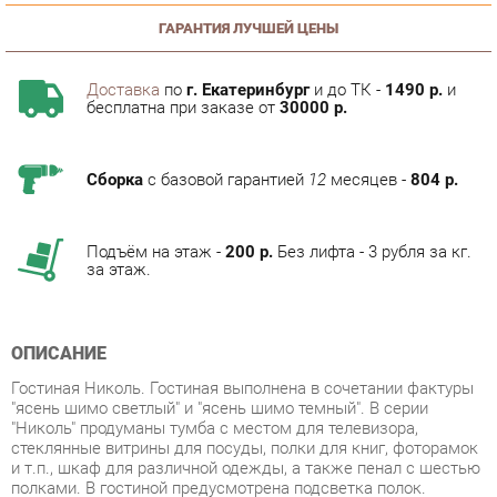
Доставка
по
г. Екатеринбург
и до ТК -
1490 р.
и
бесплатна при заказе от
30000 р.
Сборка
с базовой гарантией
12
месяцев -
804 р.
Подъём на этаж -
200 р.
Без лифта - 3 рубля за кг.
за этаж.
ОПИСАНИЕ
Гостиная Николь. Гостиная выполнена в сочетании фактуры
"ясень шимо светлый" и "ясень шимо темный". В серии
"Николь" продуманы тумба с местом для телевизора,
стеклянные витрины для посуды, полки для книг, фоторамок
и т.п., шкаф для различной одежды, а также пенал с шестью
полками. В гостиной предусмотрена подсветка полок.
Размер ТВ-ниши ширина - 1076мм, высота - 930мм, глубина -
368мм. Корпус ЛДСП Ясень Шимо светлый Фасад ЛДСП
Ясень Шимо темный.