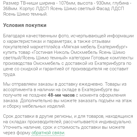
Условия покупки
Благодаря качественным фото, исчерпывающей информации
о характеристиках и параметрах, а также отзывам
покупателей маркетплэйса «Мягкая мебель Екатеринбург»
купить товар «Гостиная Николь Омскмебель Ясень Шимо
светлый/Ясень Шимо темный» категории Готовые комплекты
производства Омскмебель с доставкой из Екатеринбурга по
цене со скидкой и гарантией от производителя не составит
труда.
Мы отправляем заказы в доставку ежедневно. Товары из
ассортимента в наличии на складе в Екатеринбурге вы
получите не позднее
48-ми часов
с момента оформления
заказа. Дополнительно вы можете заказать подъём на этаж
и сборку мебельных изделий.
Срок доставки в другие регионы, и для товаров, находящихся
на складах производителей, рассчитывается индивидуально.
Уточнить наличие, срок и стоимость доставки вы можете
через форму
обратной связи
.
В любой момент до передачи заказа в доставку, а также в
течение 7-ми дней после получения заказа вы можете
изменить выбор
или принять решение об отказе от покупки.