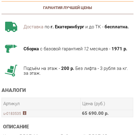
Доставка
по
г. Екатеринбург
и до ТК -
бесплатна.
Сборка
с базовой гарантией
12
месяцев -
1971 р.
Подъём на этаж -
200 р.
Без лифта - 3 рубля за кг.
за этаж.
АНАЛОГИ
Артикул
Цена (руб.)
65 690.00 р.
u-0183535
ОПИСАНИЕ
Корпус ЛДСП 16 мм., цвет Дуб золотой. ЛДСП 25 мм. цвет
Дуб золотой и МДФ профиль в финиш-пленке цвет Черный -
для модуля ЛД 678.040 Стол. Фасад ЛДСП 16 мм., цвет Дуб