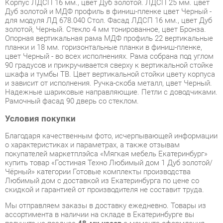
золотой, Черный. Стекло 4 мм тонированное, цвет Бронза.
Опорная вертикальная рама МДФ профиль 22 вертикальные
планки и 18 мм. горизонтальные планки в финиш-пленке,
цвет Черный - во всех исполнениях. Рама собрана под углом
90 градусов и прикручивается сверху к вертикальной стойке
шкафа и тумбы ТВ. Цвет вертикальной стойки цвету корпуса
и зависит от исполнения. Ручка-скоба металл, цвет Черный.
Надежные шариковые направляющие. Петли с доводчиками.
Рамочный фасад 90 дверь со стеклом.
Условия покупки
Благодаря качественным фото, исчерпывающей информации
о характеристиках и параметрах, а также отзывам
покупателей маркетплэйса «Мягкая мебель Екатеринбург»
купить товар «Гостиная Техно Любимый дом 1 Дуб золотой/
Чёрный» категории Готовые комплекты производства
Любимый дом с доставкой из Екатеринбурга по цене со
скидкой и гарантией от производителя не составит труда.
Мы отправляем заказы в доставку ежедневно. Товары из
ассортимента в наличии на складе в Екатеринбурге вы
получите не позднее
48-ми часов
с момента оформления
заказа. Дополнительно вы можете заказать подъём на этаж
и сборку мебельных изделий.
Срок доставки в другие регионы, и для товаров, находящихся