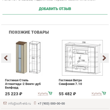
ПОХОЖИЕ ТОВАРЫ
Гостиная Стиль
Гостиная Витра
К
Атлантида-2 Венге-дуб
Симфония 7.10
п
Белфорд
А
с
25 223 ₽
55 482 ₽
Купить
Купить
info@soft-ekb.ru
+7 (903) 000-00-00
КАТАЛОГ
ИНФОРМАЦИЯ
ГОРОДА
Коллекции
О проекте
Весь мир
Диваны
Контакты
Екатеринбург
Кресла
Дизайн