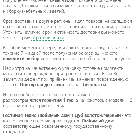
на складах производителей, рассчитывается индивидуально.
Уточнить наличие, срок и стоимость доставки вы можете
через форму
обратной связи
.
В любой момент до передачи заказа в доставку, а также в
течение 7-ми дней после получения заказа вы можете
изменить выбор
или принять решение об отказе от покупки.
Несмотря на качественную упаковку, готовые комплекты
могут быть повреждены при транспортировке. Если Вы
заметили дефект при приёме - мы заменим поврежденную
деталь.
Повторная доставка
товара -
бесплатна
.
На всю мебель категории Готовые комплекты
распространяется
гарантия 1 год
, а на некоторые модели – 2
года с момента приобретения.
Гостиная Техно Любимый дом 1 Дуб золотой/Чёрный
- это
качественное изделие производства
Любимый дом
,
соответствующее современному государственному
стандарту.
Надеемся, вы останетесь довольны вашим приобретением, и
будем рады, если вы оставите отзыв об опыте его
использования, который поможет сориентироваться нашим
будущим покупателям.