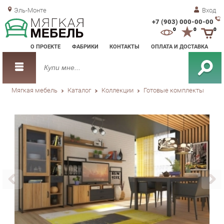
Эль-Монте
Вход
+7 (903) 000-00-00
Зак
0
0
0
обр
О ПРОЕКТЕ
ФАБРИКИ
КОНТАКТЫ
ОПЛАТА И ДОСТАВКА
зво
Мягкая мебель
Каталог
Коллекции
Готовые комплекты