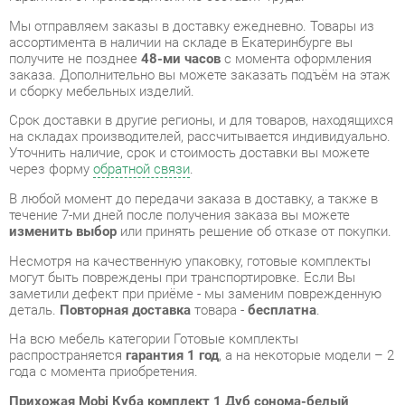
заказа. Дополнительно вы можете заказать подъём на этаж
и сборку мебельных изделий.
Срок доставки в другие регионы, и для товаров, находящихся
на складах производителей, рассчитывается индивидуально.
Уточнить наличие, срок и стоимость доставки вы можете
через форму
обратной связи
.
В любой момент до передачи заказа в доставку, а также в
течение 7-ми дней после получения заказа вы можете
изменить выбор
или принять решение об отказе от покупки.
Несмотря на качественную упаковку, готовые комплекты
могут быть повреждены при транспортировке. Если Вы
заметили дефект при приёме - мы заменим поврежденную
деталь.
Повторная доставка
товара -
бесплатна
.
На всю мебель категории Готовые комплекты
распространяется
гарантия 1 год
, а на некоторые модели – 2
года с момента приобретения.
Прихожая Mobi Куба комплект 1 Дуб сонома-белый
премиум
- это качественное изделие производства
Mobi
,
соответствующее современному государственному
стандарту.
Надеемся, вы останетесь довольны вашим приобретением, и