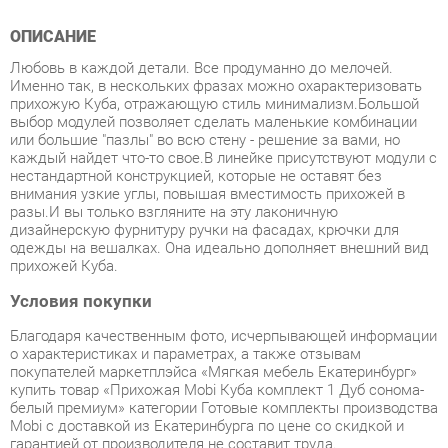
Любовь в каждой детали. Все продуманно до мелочей.
Именно так, в нескольких фразах можно охарактеризовать
прихожую Куба, отражающую стиль минимализм.Большой
выбор модулей позволяет сделать маленькие комбинации
или большие "пазлы" во всю стену - решение за вами, но
каждый найдет что-то свое.В линейке присутствуют модули с
нестандартной конструкцией, которые не оставят без
внимания узкие углы, повышая вместимость прихожей в
разы.И вы только взгляните на эту лаконичную
дизайнерскую фурнитуру ручки на фасадах, крючки для
одежды на вешалках. Она идеально дополняет внешний вид
прихожей Куба.
Условия покупки
Благодаря качественным фото, исчерпывающей информации
о характеристиках и параметрах, а также отзывам
покупателей маркетплэйса «Мягкая мебель Екатеринбург»
купить товар «Прихожая Mobi Куба комплект 1 Дуб сонома-
белый премиум» категории Готовые комплекты производства
Mobi с доставкой из Екатеринбурга по цене со скидкой и
гарантией от производителя не составит труда.
Мы отправляем заказы в доставку ежедневно. Товары из
ассортимента в наличии на складе в Екатеринбурге вы
получите не позднее
48-ми часов
с момента оформления